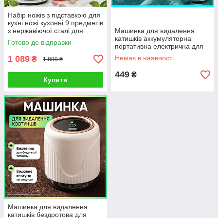
Набір ножів з підставкою для
кухні ножі кухонні 9 предметів
з нержавіючої сталі для
Машинка для видалення
нарізання обробки
катишків аккумуляторна
Готово до відправки
оброблення продуктів
портативна електрична для
стрижки ковтунців для одягу
1 089
Немає в наявності
₴
1 899 ₴
електрична потужна
449
₴
Купити
Машинка для видалення
катишків бездротова для