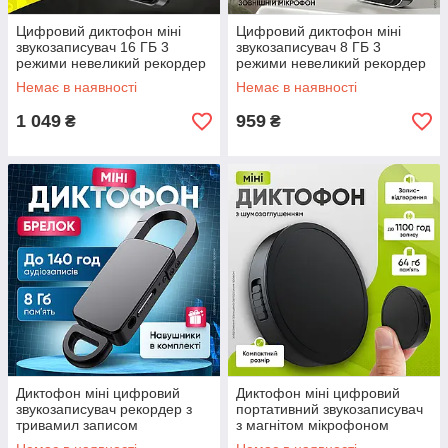
Цифровий диктофон міні
Цифровий диктофон міні
звукозаписувач 16 ГБ 3
звукозаписувач 8 ГБ 3
режими невеликий рекордер
режими невеликий рекордер
портативний пристрій
портативний пристрій
Немає в наявності
Немає в наявності
1 049
959
₴
₴
Диктофон міні цифровий
Диктофон міні цифровий
звукозаписувач рекордер з
портативний звукозаписувач
тривамил записом
з магнітом мікрофоном
шумозаглушенням
автономний 64ГБ