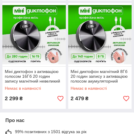
Міні диктофон з активацією
Міні диктофон магнітний 8Гб
голосом 16Гб 20 годин
20 годин запису з активацією
запису магнітний невеликий
голосом акумуляторний
акумуляторний портативний
портативний цифровий
Немає в наявності
Немає в наявності
цифровий
пристрій запису звуку
2 299
2 479
₴
₴
Про нас
99% позитивних з 1501 відгука за рік