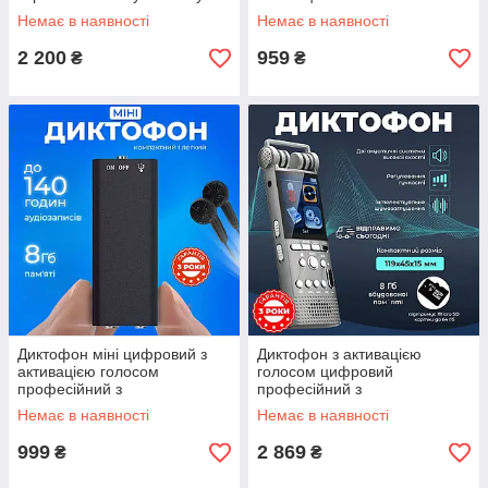
рекордер з тривалим
шумозаглушенням захист
Немає в наявності
Немає в наявності
записом 32ГБ
паролем професійний
кишеньковий
2 200
959
₴
₴
Диктофон міні цифровий з
Диктофон з активацією
активацією голосом
голосом цифровий
професійний з
професійний з
шумозаглушенням захист
шумозаглушеннямзахист
Немає в наявності
Немає в наявності
паролем кишеньковий
паролем
999
2 869
₴
₴