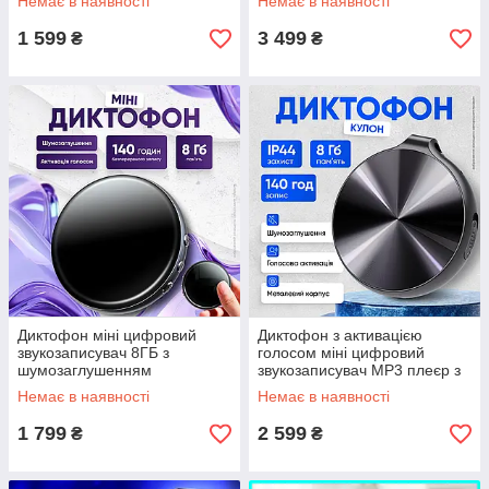
Немає в наявності
Немає в наявності
автономна робота 8 ГБ
1 599
3 499
₴
₴
Диктофон міні цифровий
Диктофон з активацією
звукозаписувач 8ГБ з
голосом міні цифровий
шумозаглушенням
звукозаписувач МР3 плеєр з
активацією голосом MP3
шумозаглушенням
Немає в наявності
Немає в наявності
плеєр професійний
1 799
2 599
₴
₴