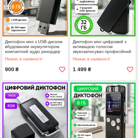
Диктофон міні з USB-диском
Диктофон міні цифровий з
вбудованим акумулятором
активацією голосом
компактний аудіо рекордер
звукозаписувач професійний
звукозаписувач портативний
аудіо рекордер USB флешка
Немає в наявності
Немає в наявності
пристрій
900
1 499
₴
₴