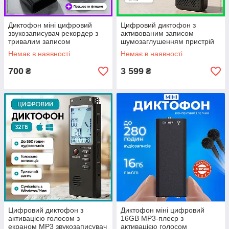
Диктофон міні цифровий
Цифровий диктофон з
звукозаписувач рекордер з
активованим записом
тривалим записом
шумозаглушенням пристрій
інтелектуальний цифровий
для запису голосу
Немає в наявності
Немає в наявності
флеш-накопичувач
портативний звукозаписувач
автономна робота
700
3 599
₴
₴
Цифровий диктофон з
Диктофон міні цифровий
активацією голосом з
16GB MP3-плеєр з
екраном MP3 звукозаписувач
активацією голосом