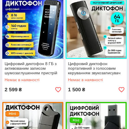
Цифровий диктофон 8 ГБ з
Цифровий диктофон
активованим записом
портативний з голосовим
шумозаглушенням пристрій
керуванням звукозаписувач
для запису голосу
WAV USB аудіо рекодер для
Немає в наявності
Немає в наявності
запису голос з кейсом 64 ГБ
2 599
1 500
₴
₴