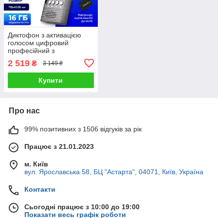
Диктофон з активацією
голосом цифровий
професійний з
шумозаглушенням захист
2 519
₴
3 149 ₴
паролем 16 гб
Купити
Про нас
99% позитивних з 1506 відгуків за рік
Працює з 21.01.2023
м. Київ
вул. Ярославська 58, БЦ "Астарта", 04071, Київ, Україна
Контакти
Сьогодні працює з 10:00 до 19:00
Показати весь графік роботи