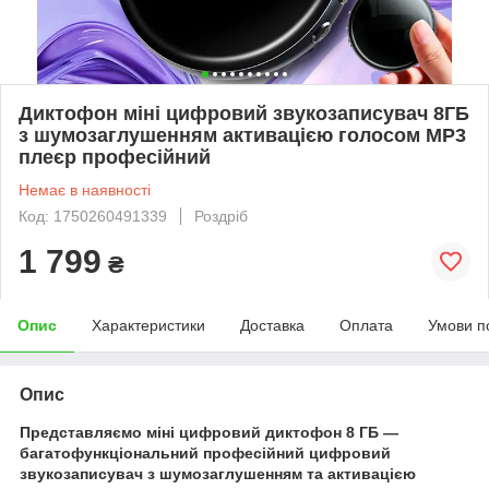
Диктофон міні цифровий звукозаписувач 8ГБ
з шумозаглушенням активацією голосом MP3
плеєр професійний
Немає в наявності
Код: 1750260491339
Роздріб
1 799
₴
Опис
Характеристики
Доставка
Оплата
Умови п
Опис
Представляємо міні цифровий диктофон 8 ГБ —
багатофункціональний професійний цифровий
звукозаписувач з шумозаглушенням та активацією