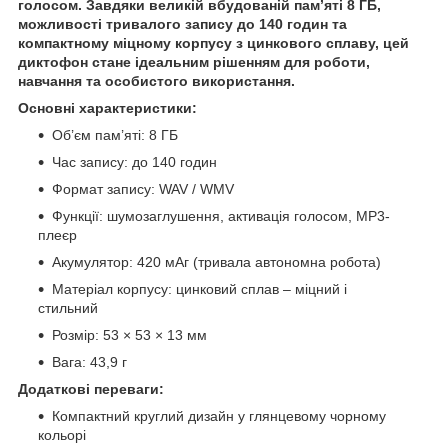
голосом. Завдяки великій вбудованій пам’яті 8 ГБ,
можливості тривалого запису до 140 годин та
компактному міцному корпусу з цинкового сплаву, цей
диктофон стане ідеальним рішенням для роботи,
навчання та особистого використання.
Основні характеристики:
Об’єм пам’яті: 8 ГБ
Час запису: до 140 годин
Формат запису: WAV / WMV
Функції: шумозаглушення, активація голосом, MP3-
плеєр
Акумулятор: 420 мАг (тривала автономна робота)
Матеріал корпусу: цинковий сплав – міцний і
стильний
Розмір: 53 × 53 × 13 мм
Вага: 43,9 г
Додаткові переваги:
Компактний круглий дизайн у глянцевому чорному
кольорі