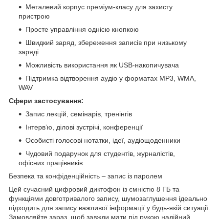
Металевий корпус преміум-класу для захисту
пристрою
Просте управління однією кнопкою
Швидкий заряд, збереження записів при низькому
заряді
Можливість використання як USB-накопичувача
Підтримка відтворення аудіо у форматах MP3, WMA,
WAV
Сфери застосування:
Запис лекцій, семінарів, тренінгів
Інтерв’ю, ділові зустрічі, конференції
Особисті голосові нотатки, ідеї, аудіощоденники
Чудовий подарунок для студентів, журналістів,
офісних працівників
Безпека та конфіденційність – запис із паролем
Цей сучасний цифровий диктофон із ємністю 8 ГБ та
функціями довготривалого запису, шумозаглушення ідеально
підходить для запису важливої інформації у будь-якій ситуації.
Замовляйте зараз, щоб завжди мати під рукою надійний