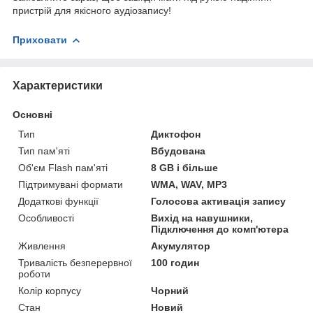
пристрій для якісного аудіозапису!
Приховати
Характеристики
Основні
Тип
Диктофон
Тип пам'яті
Вбудована
Об'єм Flash пам'яті
8 GB і більше
Підтримувані формати
WMA, WAV, MP3
Додаткові функції
Голосова активація запису
Особливості
Вихід на навушники,
Підключення до комп'ютера
Живлення
Акумулятор
Тривалість безперервної
100 годин
роботи
Колір корпусу
Чорний
Стан
Новий