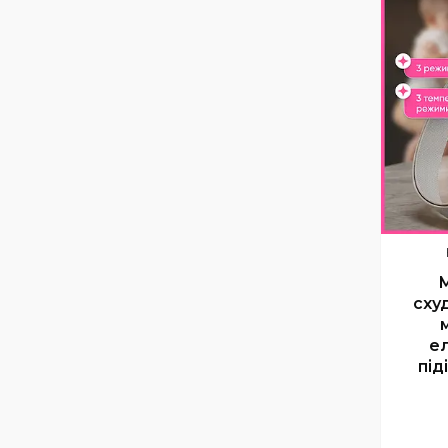
сху
е
під