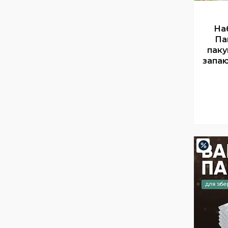
На
Па
паку
запаю
–68%