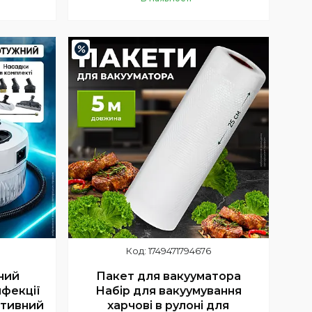
Купити
–32%
1749471794676
ний
Пакет для вакууматора
нфекції
Набір для вакуумування
ативний
харчові в рулоні для