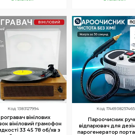
Купити
Купити
%
–35%
1383127994
1746938257465
рогравач вінілових
Пароочисник руч
вок вініловий грамофон
відпарювач для дезі
дкості 33 45 78 об/хв з
парогенератор порт