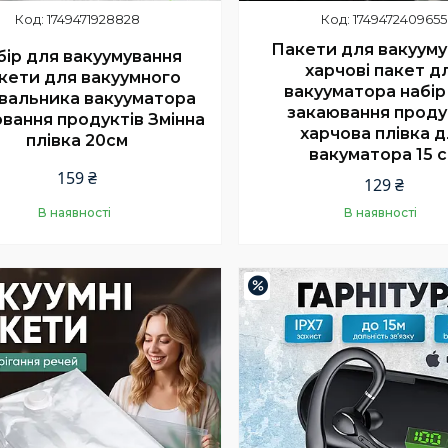
1749471928828
1749472409655
Пакети для вакууму
бір для вакуумування
харчові пакет д
кети для вакуумного
вакууматора набір
вальника вакууматора
закаювання проду
вання продуктів Змінна
харчова плівка 
плівка 20см
вакуматора 15 
159 ₴
129 ₴
В наявності
В наявності
Купити
Купити
–10%