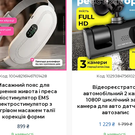
100482161467101428
1029384756102
Масажний пояс для
Відеореєстрат
днення живота і преса
автомобільний 2 к
міостимулятор EMS
1080P циклічний з
лектростимулятор з
камера для авто датч
ігрівом масажем талії
автозапис
корекція форми
1 229 ₴
1 799 ₴
899 ₴
В наявності
В наявності