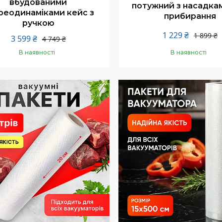
вбудованими
потужний з насадка
реодинаміками кейс з
прибирання
ручкою
1 229 ₴
1 899 ₴
3 599 ₴
4 749 ₴
В наявності
В наявності
Купити
Купити