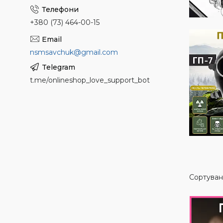
+380 (73) 464-00-15
nsmsavchuk@gmail.com
t.me/onlineshop_love_support_bot