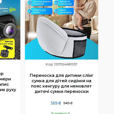
1357924681357
ор
Переноска для дитини слінг
амери
сумка для дітей сидіння на
апис
пояс кенгуру для немовлят
ик руху
дитячі сумки переноски
569 ₴
949 ₴
В наявності