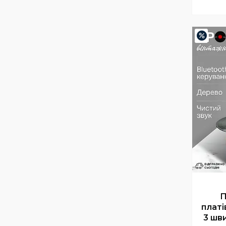
–24
П
платі
3 шви