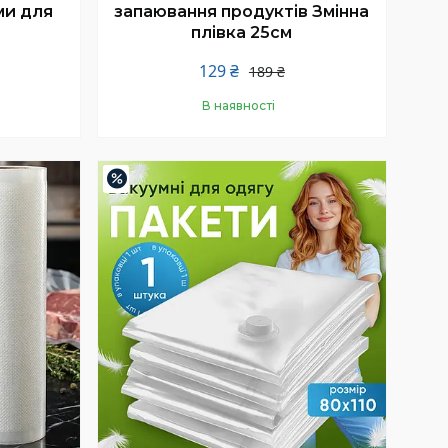
ми для
запаювання продуктів Змінна
плівка 25см
129 ₴
189 ₴
В наявності
Купити
–67%