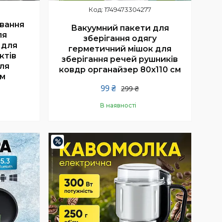
1749473304277
вання
Вакуумний пакети для
ля
зберігання одягу
 для
герметичний мішок для
ктів
зберігання речей рушників
для
ковдр органайзер 80х110 см
см
99 ₴
299 ₴
В наявності
Купити
–31%