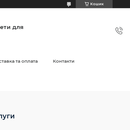
Кошик
жети для
тавка та оплата
Контакти
луги