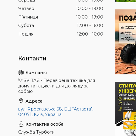
Середа
10:00
19:00
Четвер
10:00
19:00
Пʼятниця
10:00
19:00
Субота
12:00
16:00
Неділя
12:00
16:00
💡 SVITAЄ - Перевірена техніка для
дому та гаджети для догляду за
собою
вул. Ярославська 58, БЦ "Астарта",
04071, Київ, Україна
Служба Турботи