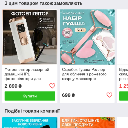
З цим товаром також замовляють
Фотоепілятор лазерний
Скребок Гуаша Роллер
Відп
домашній IPL
для обличчя з рожевого
скла
фотоепілятори для
кварцу масажер із
резе
домашньої епіляції з
натурального білого
ворс
2 899
1 2
₴
охолодженням шкіри 5
нефриту 2в1
побу
рівнями інтенсивності
699
₴
Купити
Подібні товари компанії