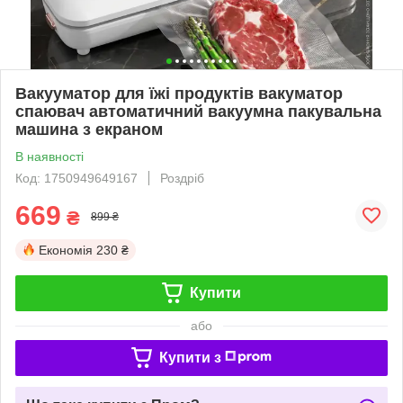
Вакууматор для їжі продуктів вакуматор
спаювач автоматичний вакуумна пакувальна
машина з екраном
В наявності
Код: 1750949649167
Роздріб
669
₴
899 ₴
Економія
230 ₴
Купити
або
Купити з