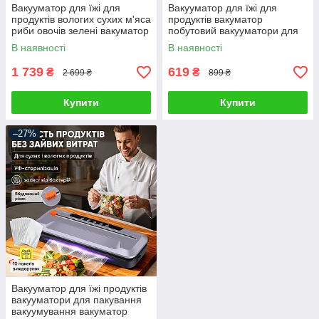
Вакууматор для їжі для
Вакууматор для їжі для
продуктів вологих сухих м'яса
продуктів вакуматор
риби овочів зелені вакуматор
побутовий вакууматори для
вакууматори вакуумний
пакування вакуумування
В наявності
В наявності
побутовий пакувальник
продуктів домашній кухонний
ручний
1 739
619
₴
₴
2 699 ₴
899 ₴
Купити
Купити
–27%
Вакууматор для їжі продуктів
вакууматори для пакування
вакуумування вакуматор