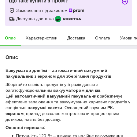
Що таке купити з Пром?
Замовлення під захистом
Доступна доставка
Опис
Характеристики
Доставка
Оплата
Умови п
Опис
Вакууматор для їжі – автоматичний вакуумний
пакувальник з екраном для зберігання продуктів
Зберігайте свіжість продуктів у 5 разів довше з
багатофункціональним
вакууматором для їжі
.
Цей
автоматичний вакуумний пакувальник
забезпечує
ефективне запаювання та вакуумування харчових продуктів у
спеціальні
вакуумні пакети
. Оснащений зручним
РК-
екраном
, прилад дозволяє контролювати процес одним
дотиком, навіть без досвіду.
Основні переваги:
Потужність 120 Вт – швидке та надійне вакуумування