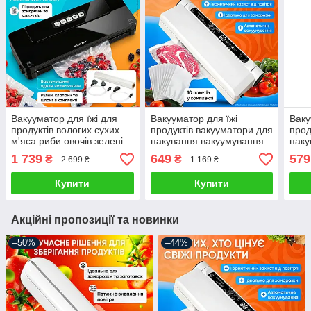
Вакууматор для їжі для
Вакууматор для їжі
Ваку
продуктів вологих сухих
продуктів вакууматори для
прод
м'яса риби овочів зелені
пакування вакуумування
паку
вакуматор вакууматори
вакуматор побутовий
ваку
1 739
649
579
₴
₴
2 699 ₴
1 169 ₴
вакуумний побутовий
домашній автоматичний
дом
пакувальник
Купити
Купити
Акційні пропозиції та новинки
–50%
–44%