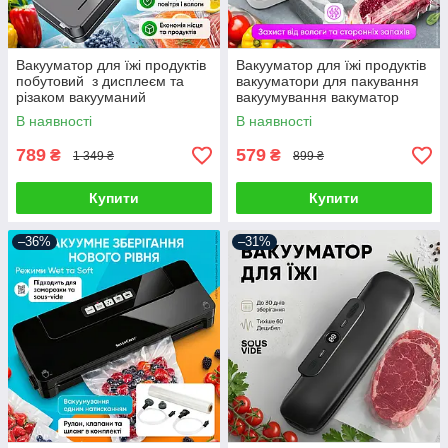
Вакууматор для їжі продуктів
Вакууматор для їжі продуктів
побутовий з дисплеєм та
вакууматори для пакування
різаком вакууманий
вакуумування вакуматор
пакувальник автоматичний
побутовий домашній
В наявності
В наявності
для пакування вакуумування
789
579
₴
₴
1 349 ₴
899 ₴
Купити
Купити
–36%
–31%