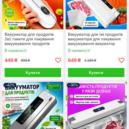
Вакууматор для продуктів
Вакууматор для їжі продуктів
2в1 пакети для пакування
вакууматори для пакування
вакуумування продуктів
вакуумування вакуматор
домашній кухонний ручний
побутовий домашній
В наявності
В наявності
побутовий
автоматичний
449
649
₴
₴
899 ₴
1 169 ₴
Купити
Купити
–42%
–36%