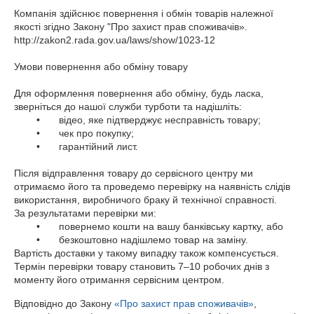
Компанія здійснює повернення і обмін товарів належної 
якості згідно Закону "Про захист прав споживачів». 
http://zakon2.rada.gov.ua/laws/show/1023-12

Умови повернення або обміну товару

Для оформлення повернення або обміну, будь ласка, 
зверніться до нашої служби турботи та надішліть:

	•	відео, яке підтверджує несправність товару;

	•	чек про покупку;

	•	гарантійний лист.

Після відправлення товару до сервісного центру ми 
отримаємо його та проведемо перевірку на наявність слідів 
використання, виробничого браку й технічної справності.

За результатами перевірки ми:

	•	повернемо кошти на вашу банківську картку, або

	•	безкоштовно надішлемо товар на заміну.

Вартість доставки у такому випадку також компенсується.

Термін перевірки товару становить 7–10 робочих днів з 
моменту його отримання сервісним центром.
Відповідно до Закону
«Про захист прав споживачів»
,