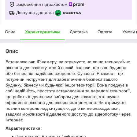
Замовлення під захистом
Доступна доставка
Опис
Характеристики
Доставка
Оплата
Умови 
Опис
Встановлюючи IP-камеру, ви отримуєте не лише технологічне
рішення для захисту, але й спокій, знаючи, що ваш будинок
або бізнес під надійною охороною. Сучасна IP-камер – це
потужний інструмент для забезпечення безпеки вашого
будинку, бізнесу чи будь-якої іншої території. Вона поєднує в
собі надійність, простоту встановлення та передові технології,
що робить її ідеальним вибором для кожного, хто шукає
ефективне рішення для відеоспостереження. Ви отримуєте
повний контроль над ситуацією, де б ви не знаходилися,
завдяки можливості віддаленого доступу до відеопотоку через
Інтернет.
Характеристики:
Тип товару: IP камера / wifi камера