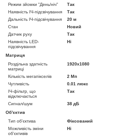
Режим зйомки "День/ніч"
Так
Наявність ІЧ-підсвічування
Так
Дальність ІЧ-підсвічування
20 м
Стан
Новий
Датчик руху
Так
Наявність LED-
Ні
підсвічування
Матриця
Роздільна здатність
1920x1080
матриці
Кількість мегапікселів
2 Мп
Чутливість
0.01 люкс
ІЧ-фільтр, що
Так
відключається
Сигнал/шум
38 дБ
Об'єктив
Тип об'єктива
Фіксований
Можливість зміни
Ні
об'єктивів