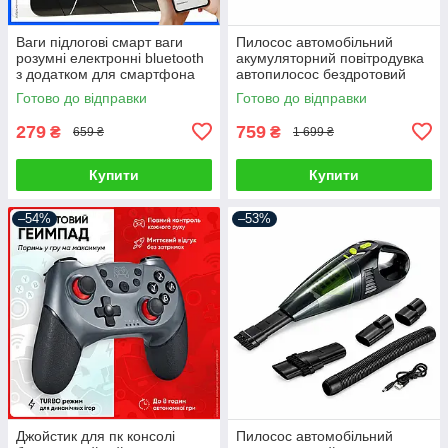
Ваги підлогові смарт ваги
Пилосос автомобільний
розумні електронні bluetooth
акумуляторний повітродувка
з додатком для смартфона
автопилосос бездротовий
для дому
портативний ручний для
Готово до відправки
Готово до відправки
сухого прибирання міні
автопилосос
279
759
₴
₴
659 ₴
1 699 ₴
Купити
Купити
–54%
–53%
Джойстик для пк консолі
Пилосос автомобільний