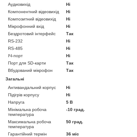
Аудиовихід
Ні
Компонентний відеовихід
Ні
Композитний відеовихід
Ні
Мікрофонний вхід
Ні
Бездротовий інтерфейс
Так
RS-232
Ні
RS-485
Ні
ІЧ-порт
Ні
Порт для SD-карти
Так
Вбудований мікрофон
Так
Загальні
Антивандальний корпус
Ні
Підігрів корпусу
Ні
Напруга
5 В
Мінімальна робоча
-10 град.
температура
Максимальна робоча
50 град.
температура
Гарантійний термін
36 міс