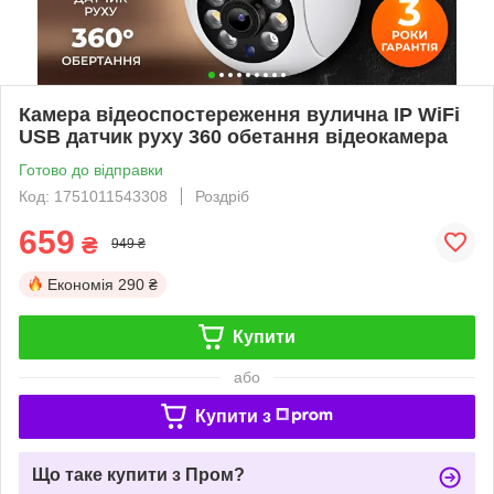
Камера відеоспостереження вулична ІР WiFi
USB датчик руху 360 обетання відеокамера
Готово до відправки
Код: 1751011543308
Роздріб
659
₴
949 ₴
Економія
290 ₴
Купити
або
Купити з
Що таке купити з Пром?