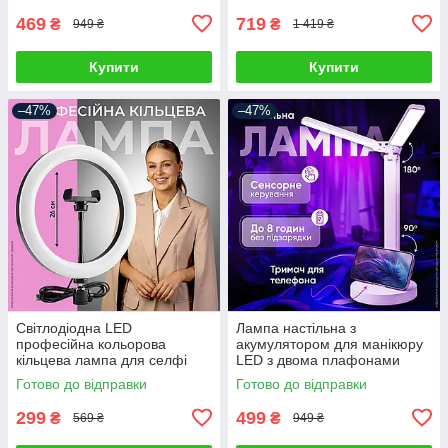
насадками
469
719
₴
₴
949 ₴
1 419 ₴
Купити
Купити
–47%
–47%
Світлодіодна LED
Лампа настільна з
професійна кольорова
акумулятором для манікюру
кільцева лампа для селфі
LED з двома плафонами
блогерів предметної зйомки
підставкою для телефону
Готово до відправки
Готово до відправки
26 см для фото і відео
сенсорним керуванням 3
режими світла
299
499
₴
₴
569 ₴
949 ₴