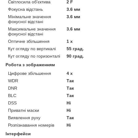
Світлосила об'єктива
2 F
Фокусна відстань
3.6 мм
Мінімальне значення
3.6 мм
фокусної відстані
Максимальне значення
3.6 мм
фокусної відстані
Оптичне збільшення
1 х
Кут огляду по вертикалі
55 град.
Кут огляду по горизонталі
90 град.
Робота з зображенням
Цифрове збільшення
4 х
WDR
Так
DNR
Так
BLC
Так
DSS
Ні
Приватні маски
Ні
Виявлення руху
Так
Розпізнавання номерів
Ні
Інтерфейси