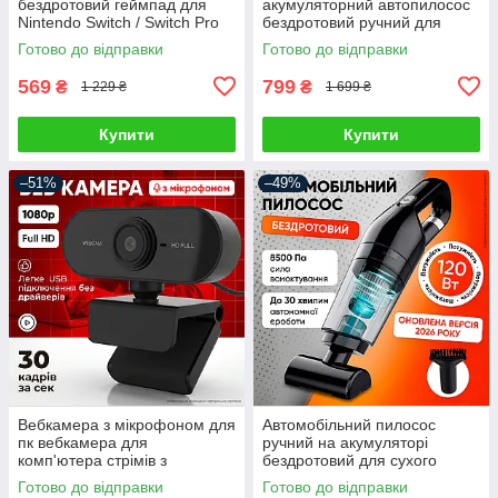
бездротовий геймпад для
акумуляторний автопилосос
Nintendo Switch / Switch Pro
бездротовий ручний для
Android Windows PC
сухого та вологого
Готово до відправки
Готово до відправки
контролер ігровий джойстік
прибирання міні
автопилососи для салону
569
799
₴
₴
1 229 ₴
1 699 ₴
Купити
Купити
–51%
–49%
Вебкамера з мікрофоном для
Автомобільний пилосос
пк вебкамера для
ручний на акумуляторі
комп'ютера стрімів з
бездротовий для сухого
автофокусом вебка full hd
прибирання автопилосос для
Готово до відправки
Готово до відправки
1920 x 1080
салону автомобіля з