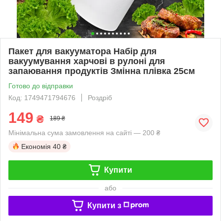
Пакет для вакууматора Набір для
вакуумування харчові в рулоні для
запаювання продуктів Змінна плівка 25см
Готово до відправки
Код: 1749471794676
Роздріб
149
₴
189 ₴
Мінімальна сума замовлення на сайті — 200 ₴
Економія
40 ₴
Купити
або
Купити з