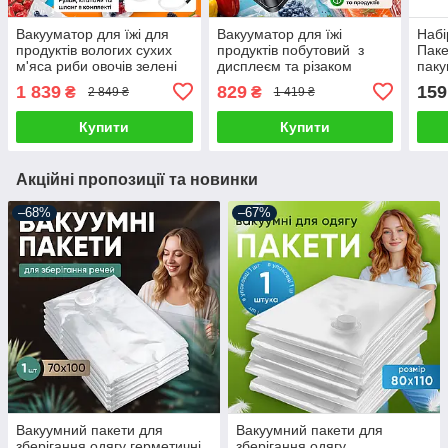
Вакууматор для їжі для
Вакууматор для їжі
Набі
продуктів вологих сухих
продуктів побутовий з
Паке
м'яса риби овочів зелені
дисплеєм та різаком
паку
вакуматор вакууматори
вакууманий пакувальник
запа
1 839
829
159
₴
₴
2 849 ₴
1 419 ₴
вакуумний побутовий
автоматичний для
Змін
пакувальник
пакування вакуумування
Купити
Купити
Акційні пропозиції та новинки
–68%
–67%
Вакуумний пакети для
Вакуумний пакети для
зберігання одягу герметичні
зберігання одягу