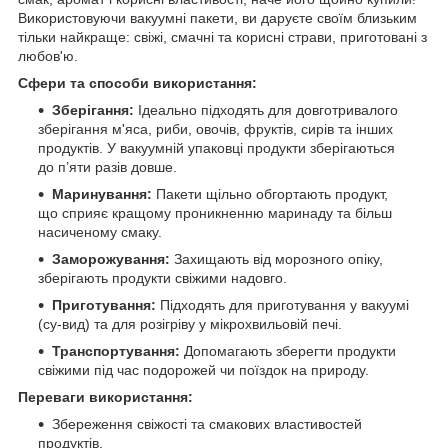
Використовуючи вакуумні пакети, ви даруєте своїм близьким
тільки найкраще: свіжі, смачні та корисні страви, приготовані з
любов'ю.
Сфери та способи використання:
Зберігання:
Ідеально підходять для довготривалого
зберігання м'яса, риби, овочів, фруктів, сирів та інших
продуктів. У вакуумній упаковці продукти зберігаються
до п’яти разів довше.
Маринування:
Пакети щільно обгортають продукт,
що сприяє кращому проникненню маринаду та більш
насиченому смаку.
Заморожування:
Захищають від морозного опіку,
зберігають продукти свіжими надовго.
Приготування:
Підходять для приготування у вакуумі
(су-вид) та для розігріву у мікрохвильовій печі.
Транспортування:
Допомагають зберегти продукти
свіжими під час подорожей чи поїздок на природу.
Переваги використання:
Збереження свіжості та смакових властивостей
продуктів.