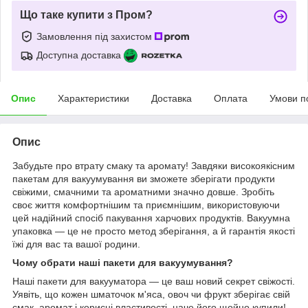
Що таке купити з Пром?
Замовлення під захистом
Доступна доставка
Опис
Характеристики
Доставка
Оплата
Умови п
Опис
Забудьте про втрату смаку та аромату! Завдяки високоякісним
пакетам для вакуумування ви зможете зберігати продукти
свіжими, смачними та ароматними значно довше. Зробіть
своє життя комфортнішим та приємнішим, використовуючи
цей надійний спосіб пакування харчових продуктів. Вакуумна
упаковка — це не просто метод зберігання, а й гарантія якості
їжі для вас та вашої родини.
Чому обрати наші пакети для вакуумування?
Наші пакети для вакууматора — це ваш новий секрет свіжості.
Уявіть, що кожен шматочок м'яса, овоч чи фрукт зберігає свій
смак, аромат і корисні властивості, наче його щойно купили!