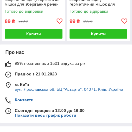
мішки для зберігання речей
герметичний мішок для
одягу рушників ковдр
зберігання речей рушників
Готово до відправки
Готово до відправки
органайзер для шафи
ковдр органайзер 80х110 см
70×100 см 1шт
89
99
₴
₴
279 ₴
299 ₴
Купити
Купити
Про нас
99% позитивних з 1501 відгука за рік
Працює з 21.01.2023
м. Київ
вул. Ярославська 58, БЦ "Астарта", 04071, Київ, Україна
Контакти
Сьогодні працює з 12:00 до 16:00
Показати весь графік роботи