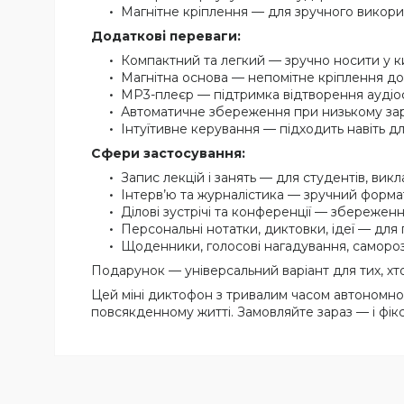
Магнітне кріплення — для зручного викор
Додаткові переваги:
Компактний та легкий — зручно носити у к
Магнітна основа — непомітне кріплення до
MP3-плеєр — підтримка відтворення аудіо
Автоматичне збереження при низькому за
Інтуїтивне керування — підходить навіть дл
Сфери застосування:
Запис лекцій і занять — для студентів, викл
Інтерв’ю та журналістика — зручний формат
Ділові зустрічі та конференції — збережен
Персональні нотатки, диктовки, ідеї — для 
Щоденники, голосові нагадування, саморо
Подарунок — універсальний варіант для тих, хто 
Цей міні диктофон з тривалим часом автономної
повсякденному житті. Замовляйте зараз — і фік