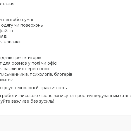
истання
ишені або сумці
 одягу чи поверхонь
файлів
ряді
я новачків
адачів і репетиторів
 для розмов у полі чи офісі
ня важливих переговорів
письменників, психологів, блогерів
звиток
цінує технології й практичність
 роботи, високою якістю запису та простим керуванням стане
суйте важливе без зусиль!