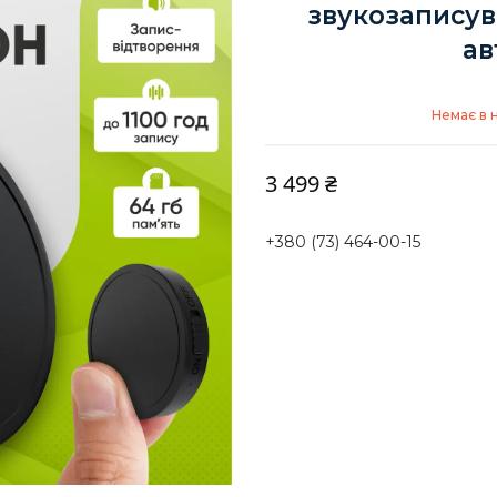
звукозаписув
ав
Немає в 
3 499 ₴
+380 (73) 464-00-15