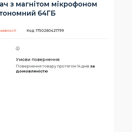
ач з магнітом мікрофоном
тономний 64ГБ
наявності
Код:
1750260421799
повернення товару протягом 14 днів
за
домовленістю