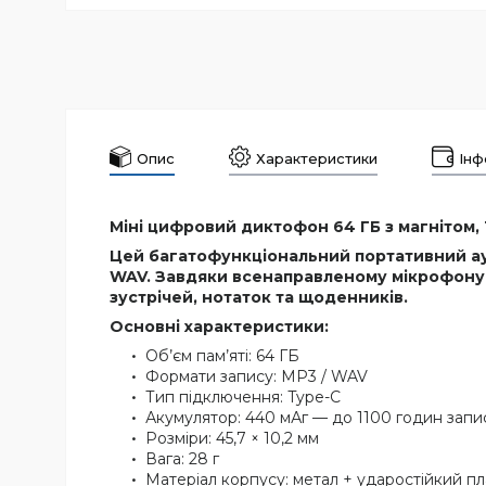
Опис
Характеристики
Інф
Міні цифровий диктофон 64 ГБ з магнітом, 
Цей багатофункціональний портативний ауд
WAV. Завдяки всенаправленому мікрофону пр
зустрічей, нотаток та щоденників.
Основні характеристики:
Об’єм пам’яті: 64 ГБ
Формати запису: MP3 / WAV
Тип підключення: Type-C
Акумулятор: 440 мАг — до 1100 годин запи
Розміри: 45,7 × 10,2 мм
Вага: 28 г
Матеріал корпусу: метал + ударостійкий п