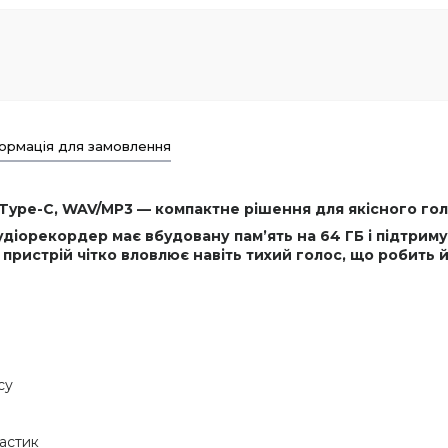
ормація для замовлення
Type-C, WAV/MP3 — компактне рішення для якісного голо
іорекордер має вбудовану пам’ять на 64 ГБ і підтриму
истрій чітко вловлює навіть тихий голос, що робить йо
су
ластик