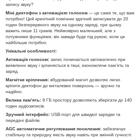
запису звуку?
Міні диктофон з активацією голосом
— це саме те, що вам
потрібно! Цей крихітний помічник здатний записувати до 20
годин безперервного звуку на одному заряді, при цьому
важить лише 11 грамів. Неймовірно маленький, але з
потужними функціями, він завжди буде під рукою, коли це
найбільше потрібно.
Унікальні особливості:
Активація голосом:
запис починається автоматично при
виявленні звуку і зупиняється в тиші, економлячи пам’ять та
заряд.
Магнітне кріплення:
вбудований магніт дозволяє легко
кріпити диктофон до металевих поверхонь — зручно та
надійно.
Велика пам’ять:
8 ГБ простору дозволяють зберігати до 140
годин аудіозаписів.
Зручний інтерфейс:
USB-порт для швидкої зарядки та
передачі файлів.
AGC автоматичне регулювання посилення:
забезпечує
стабільну та природну якість звуку навіть при змінній гучності.