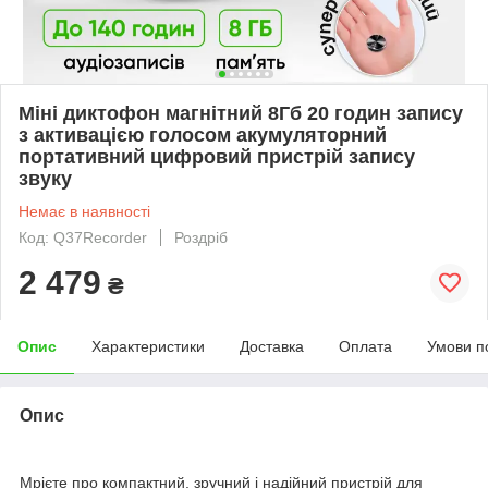
Міні диктофон магнітний 8Гб 20 годин запису
з активацією голосом акумуляторний
портативний цифровий пристрій запису
звуку
Немає в наявності
Код: Q37Recorder
Роздріб
2 479
₴
Опис
Характеристики
Доставка
Оплата
Умови п
Опис
Мрієте про компактний, зручний і надійний пристрій для