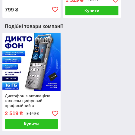
₴
1 899 ₴
сенсор фіксація аварій
побутовий парогенератор
799
₴
Купити
Подібні товари компанії
Диктофон з активацією
голосом цифровий
професійний з
шумозаглушенням захист
2 519
₴
3 149 ₴
паролем 16 гб
Купити