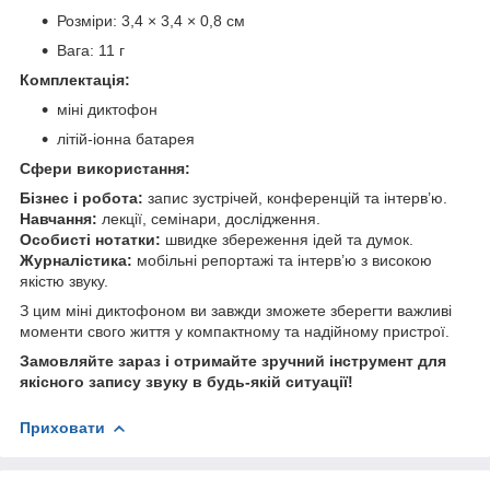
Розміри: 3,4 × 3,4 × 0,8 см
Вага: 11 г
Комплектація:
міні диктофон
літій-іонна батарея
Сфери використання:
Бізнес і робота:
запис зустрічей, конференцій та інтерв’ю.
Навчання:
лекції, семінари, дослідження.
Особисті нотатки:
швидке збереження ідей та думок.
Журналістика:
мобільні репортажі та інтерв’ю з високою
якістю звуку.
З цим міні диктофоном ви завжди зможете зберегти важливі
моменти свого життя у компактному та надійному пристрої.
Замовляйте зараз і отримайте зручний інструмент для
якісного запису звуку в будь-якій ситуації!
Приховати