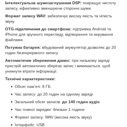
Інтелектуальне шумозаглушення DSP:
покращує чистоту
запису, ефективно зменшуючи сторонні шуми.
Формат запису WAV:
забезпечує високу якість та чіткість
звуку.
OTG-підключення до смартфона:
підтримка Android та
iPhone для зручного перегляду, відтворення та керування
файлами.
Потужна батарея:
вбудований акумулятор дозволяє до 20
годин безперервного запису.
Автоматичне збереження даних:
при низькому заряді
пристрій автоматично зберігає запис і вимикається, щоб
уникнути втрати інформації.
Технічні характеристики:
Обсяг пам’яті: 8 ГБ
Час запису: до 20 годин на одному заряді
Загальний обсяг записів:
до 140 годин аудіо
Час повної зарядки: близько 1 години
Формат запису: WAV (висока якість звуку)
Інтерфейс: USB