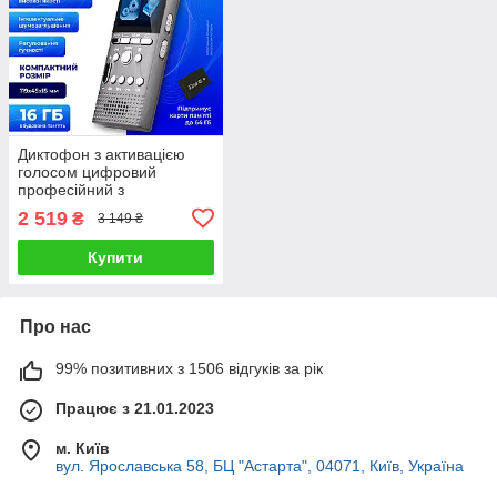
Диктофон з активацією
голосом цифровий
професійний з
шумозаглушенням захист
2 519
₴
3 149 ₴
паролем 16 гб
Купити
Про нас
99% позитивних з 1506 відгуків за рік
Працює з 21.01.2023
м. Київ
вул. Ярославська 58, БЦ "Астарта", 04071, Київ, Україна