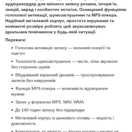
аудіорекордер для якісного запису розмов, інтерв’ю,
лекцій, нарад і особистих нотаток. Оснащений функціями
голосової активації, шумозаглушення та MP3-плеєра.
Надійний металевий корпус, простота керування та
компактні розміри роблять цей звукозаписувач
ідеальним помічником у будь-якій ситуації.
Переваги:
Голосова активація запису — економія енергії та
пам’яті
Технологія шумозаглушення — чисте, чітке звучання
без сторонніх шумів
Вбудований екранний динамік — прослуховування
записів без навушників
Функція MP3-плеєра — можливість відтворення
музики
Запис у форматах MP3, WAV, WMA
До 140 годин запису без підзарядки
Металевий корпус із цинкового сплаву — міцність і
довговічність
Компактність та легкість — зручно носити у кишені чи