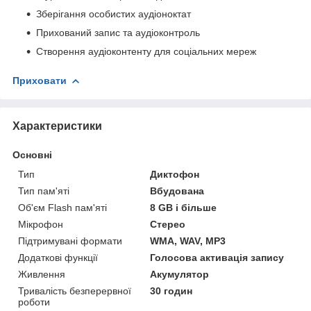
Зберігання особистих аудіоноктат
Прихований запис та аудіоконтроль
Створення аудіоконтенту для соціальних мереж
Приховати
Характеристики
Основні
Тип
Диктофон
Тип пам'яті
Вбудована
Об'єм Flash пам'яті
8 GB і більше
Мікрофон
Стерео
Підтримувані формати
WMA, WAV, MP3
Додаткові функції
Голосова активація запису
Живлення
Акумулятор
Тривалість безперервної
30 годин
роботи