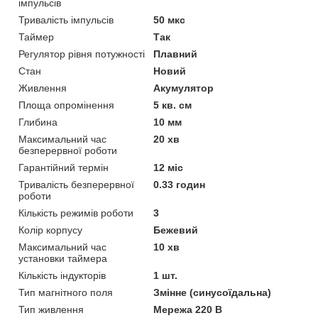
імпульсів
Тривалість імпульсів
50 мкс
Таймер
Так
Регулятор рівня потужності
Плавний
Стан
Новий
Живлення
Акумулятор
Площа опромінення
5 кв. см
Глибина
10 мм
Максимальний час
20 хв
безперервної роботи
Гарантійний термін
12 міс
Тривалість безперервної
0.33 годин
роботи
Кількість режимів роботи
3
Колір корпусу
Бежевий
Максимальний час
10 хв
установки таймера
Кількість індукторів
1 шт.
Тип магнітного поля
Змінне (синусоїдальна)
Тип живлення
Мережа 220 В