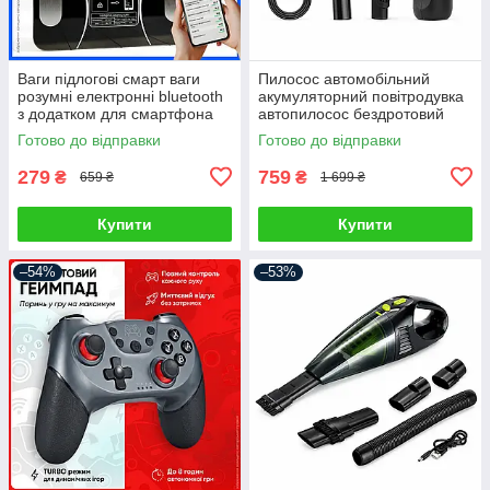
Ваги підлогові смарт ваги
Пилосос автомобільний
розумні електронні bluetooth
акумуляторний повітродувка
з додатком для смартфона
автопилосос бездротовий
для дому
портативний ручний для
Готово до відправки
Готово до відправки
сухого прибирання міні
автопилосос
279
759
₴
₴
659 ₴
1 699 ₴
Купити
Купити
–54%
–53%