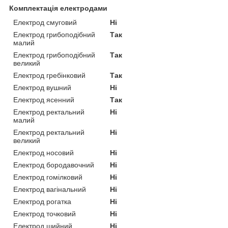
Комплектація електродами
Електрод смуговий
Ні
Електрод грибоподібний
Так
малий
Електрод грибоподібний
Так
великий
Електрод гребінковий
Так
Електрод вушний
Ні
Електрод ясенний
Так
Електрод ректальний
Ні
малий
Електрод ректальний
Ні
великий
Електрод носовий
Ні
Електрод бородавочний
Ні
Електрод гомілковий
Ні
Електрод вагінальний
Ні
Електрод рогатка
Ні
Електрод точковий
Ні
Електрод шийний
Ні