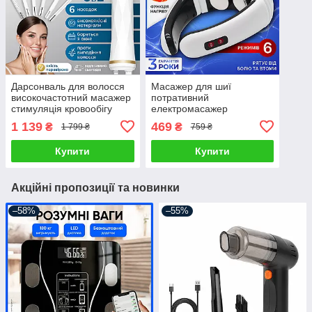
Дарсонваль для волосся
Масажер для шиї
високочастотний масажер
потративний
стимуляція кровообігу
електромасажер
регенерація клітин 6в1
імпульсний глибокий
1 139
469
₴
₴
1 799 ₴
759 ₴
вібромасаж прогрів мʼязів
на батарейках
Купити
Купити
Акційні пропозиції та новинки
–58%
–55%