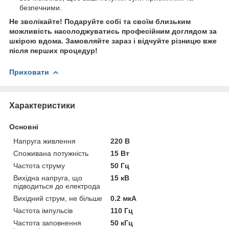
безпечними.
Не зволікайте! Подаруйте собі та своїм близьким
можливість насолоджуватись професійним доглядом за
шкірою вдома. Замовляйте зараз і відчуйте різницю вже
після перших процедур!
Приховати
Характеристики
Основні
Напруга живлення
220 В
Споживана потужність
15 Вт
Частота струму
50 Гц
Вихідна напруга, що
15 кВ
підводиться до електрода
Вихідний струм, не більше
0.2 мкА
Частота імпульсів
110 Гц
Частота заповнення
50 кГц