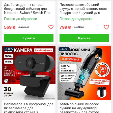
Джойстик для пк консолі
Пилосос автомобільний
бездротовий геймпад для
акумуляторний автопилосос
Nintendo Switch / Switch Pro
бездротовий ручний для
Android Windows PC
сухого та вологого
Готово до відправки
Готово до відправки
контролер ігровий джойстік
прибирання міні
автопилососи для салону
569
799
₴
₴
1 229 ₴
1 699 ₴
Купити
Купити
–50%
–49%
Вебкамера з мікрофоном для
Автомобільний пилосос
пк вебкамера для
ручний на акумуляторі
комп'ютера стрімів з
бездротовий для сухого