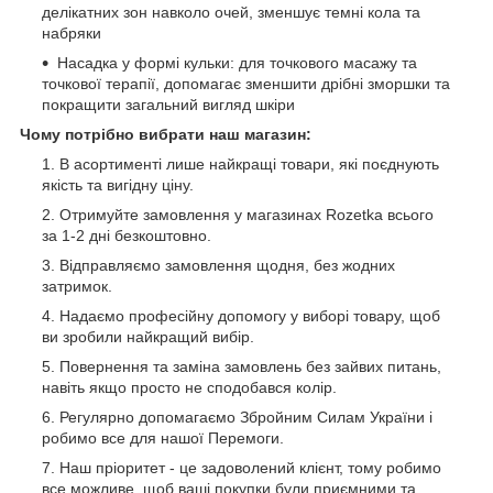
делікатних зон навколо очей, зменшує темні кола та
набряки
Насадка у формі кульки: для точкового масажу та
точкової терапії, допомагає зменшити дрібні зморшки та
покращити загальний вигляд шкіри
Чому потрібно вибрати наш магазин:
В асортименті лише найкращі товари, які поєднують
якість та вигідну ціну.
Отримуйте замовлення у магазинах Rozetka всього
за 1-2 дні безкоштовно.
Відправляємо замовлення щодня, без жодних
затримок.
Надаємо професійну допомогу у виборі товару, щоб
ви зробили найкращий вибір.
Повернення та заміна замовлень без зайвих питань,
навіть якщо просто не сподобався колір.
Регулярно допомагаємо Збройним Силам України і
робимо все для нашої Перемоги.
Наш пріоритет - це задоволений клієнт, тому робимо
все можливе, щоб ваші покупки були приємними та