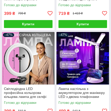
автофокусом вебка full hd
прибирання автопилосос для
Готово до відправки
Готово до відправки
1920 x 1080
салону автомобіля з
насадками
399
719
₴
₴
799 ₴
1 419 ₴
Купити
Купити
–47%
–47%
Світлодіодна LED
Лампа настільна з
професійна кольорова
акумулятором для манікюру
кільцева лампа для селфі
LED з двома плафонами
блогерів предметної зйомки
підставкою для телефону
Готово до відправки
Готово до відправки
26 см для фото і відео
сенсорним керуванням 3
режими світла
299
499