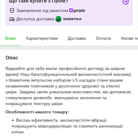
Що таке купити з Пром?
Замовлення під захистом
Доступна доставка
Опис
Характеристики
Доставка
Оплата
Умови п
Опис
Відкрийте для себе магію професійного догляду за шкірою
вдома! Наш багатофункціональний високочастотний масажер
з блакитним імпульсом набором з 5 насадок стане вашим
незамінним помічником у досягненні здорової та сяючої
шкіри. Завдяки своїм унікальним властивостям, він допомагає
стимулювати кровообіг, зменшувати запалення та
покращувати текстуру шкіри
Особливості нашого товару:
Висока ефективність: високочастотні вібрації
покращують мікроциркуляцію та сприяють регенерації
клітин