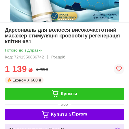
Дарсонваль для волосся високочастотний
масажер стимуляція кровообігу регенерація
клітин 6в1
Готово до відправки
Код: 7241950836742
Роздріб
1 139
₴
1 799 ₴
Економія
660 ₴
Купити
або
Купити з