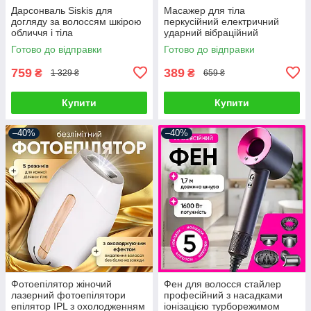
Дарсонваль Siskis для
Масажер для тіла
догляду за волоссям шкірою
перкусійний електричний
обличчя і тіла
ударний вібраційний
Косметологічний апарат
масажний пістолет для м'язів
Готово до відправки
Готово до відправки
Гребінець для
спини шиї ручний для
дарсонвалізації
розслаблення
759
389
₴
₴
1 329 ₴
659 ₴
Купити
Купити
–40%
–40%
Фотоепілятор жіночий
Фен для волосся стайлер
лазерний фотоепілятори
професійний з насадками
епілятор IPL з охолодженням
іонізацією турборежимом