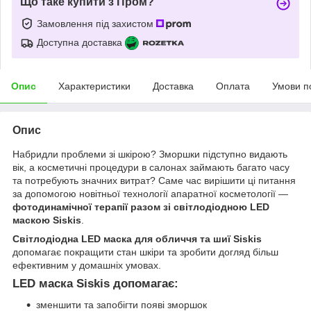
Що таке купити з Пром?
Замовлення під захистом
Доступна доставка
Опис
Характеристики
Доставка
Оплата
Умови п
Опис
Набридли проблеми зі шкірою? Зморшки підступно видають
вік, а косметичні процедури в салонах займають багато часу
та потребують значних витрат? Саме час вирішити ці питання
за допомогою новітньої технології апаратної косметології —
фотодинамічної терапії разом зі світлодіодною LED
маскою Siskis
.
Світлодіодна LED маска для обличчя та шиї Siskis
допомагає покращити стан шкіри та зробити догляд більш
ефективним у домашніх умовах.
LED маска Siskis допомагає:
зменшити та запобігти появі зморшок