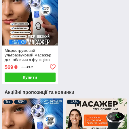
Мікрострумовий
ультразвуковий масажер
для обличчя з функцією
EMS, RF та світлотерапії
569
₴
1 139 ₴
LED із мікрострумами,
скрабер
Купити
Акційні пропозиції та новинки
Топ
–50%
–45%