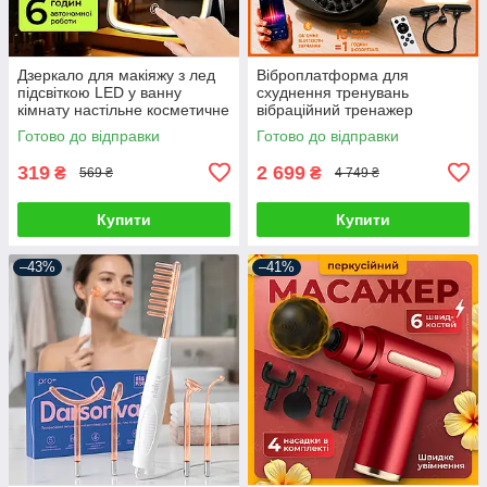
Дзеркало для макіяжу з лед
Віброплатформа для
підсвіткою LED у ванну
схуднення тренувань
кімнату настільне косметичне
вібраційний тренажер
сенсорне на USB
атицелюлітний для фітнесу
Готово до відправки
Готово до відправки
схуднення та зміцнення
м'язів
319
2 699
₴
₴
569 ₴
4 749 ₴
Купити
Купити
–43%
–41%