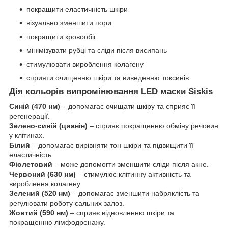
покращити еластичність шкіри
візуально зменшити пори
покращити кровообіг
мінімізувати рубці та сліди після висипань
стимулювати вироблення колагену
сприяти очищенню шкіри та виведенню токсинів
Дія кольорів випромінювання LED маски Siskis
Синій (470 нм)
– допомагає очищати шкіру та сприяє її
регенерації.
Зелено-синій (цианін)
– сприяє покращенню обміну речовин
у клітинах.
Білий
– допомагає вирівняти тон шкіри та підвищити її
еластичність.
Фіолетовий
– може допомогти зменшити сліди після акне.
Червоний (630 нм)
– стимулює клітинну активність та
вироблення колагену.
Зелений (520 нм)
– допомагає зменшити набряклість та
регулювати роботу сальних залоз.
Жовтий (590 нм)
– сприяє відновленню шкіри та
покращенню лімфодренажу.