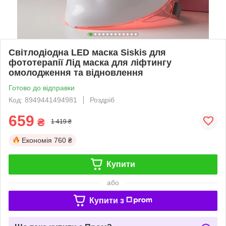
Світлодіодна LED маска Siskis для
фототерапії Лід маска для ліфтингу
омолодження та відновлення
Готово до відправки
Код: 8949441494981
Роздріб
659
₴
1 419 ₴
Економія
760 ₴
Купити
або
Купити з