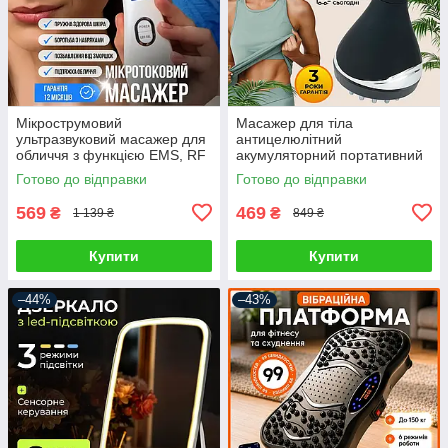
Мікрострумовий
Масажер для тіла
ультразвуковий масажер для
антицелюлітний
обличчя з функцією EMS, RF
акумуляторний портативний
та світлотерапії LED із
інфрачервоний прогрів
Готово до відправки
Готово до відправки
мікрострумами, скрабер
569
469
₴
₴
1 139 ₴
849 ₴
Купити
Купити
–44%
–43%