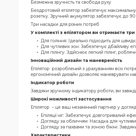
Безмежна зручність та свобода руху
Бездротовий епілятор забезпечує максимальну 
розетку. Зручний акумулятор забезпечує до 90 
Три насадки для різних потреб
У комплекті з епілятором ви отримаєте три
Для гоління: Ідеально підходить для швидко
Для чутливих зон: Забезпечує дбайливу епіля
Для пілінгу: Здійснює легкий пілінг, робля
Інноваційний дизайн та маневреність
Епілятор розроблений з урахуванням всіх потреб
ергономічний дизайн дозволяє маневрувати нав
Індикатор роботи
Завдяки зручному індикатору роботи, ви завжд
Широкі можливості застосування
Епілятор – це ваш незамінний партнер у догляді 
Епіляції ніг: Забезпечує довготривалий еф
Догляду за обличчям: Насадка для чутливи
Догляду за пахвами та зоною бікіні: Завдя
Характеристики