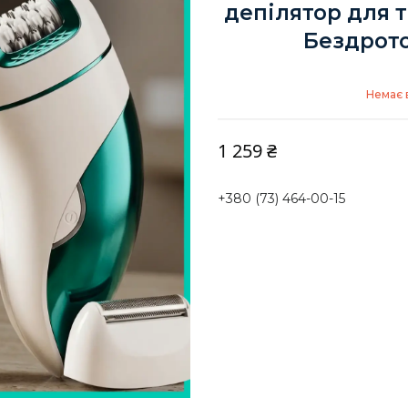
депілятор для т
Бездрото
Немає 
1 259 ₴
+380 (73) 464-00-15