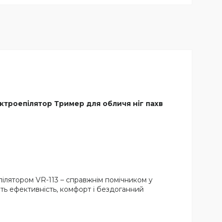
ектроепілятор Тример для обличя ніг пахв
пілятором VR-113 – справжнім помічником у
ть ефективність, комфорт і бездоганний