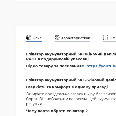
Опис
Характеристики
Інф
Епілятор акумуляторний 3в1 Жіночий депіля
PRO+ в подарунковій упаковці
Відео товару за посиланням:
https://yout
Епілятор акумуляторний 3в1 – жіночий депі
Гладкість та комфорт в одному приладі
Ви мрієте про ідеально гладку шкіру без зайво
боротьбі з небажаним волоссям. Цей акумулятор
результат.
Чому варто обрати епілятор ?