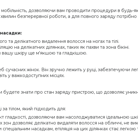
мобільність, дозволяючи вам проводити процедури в будь-як
хвилин безперервної роботи, а для повного заряду потрібно 
 насадки:
го та делікатного видалення волосся на ногах та тілі.
цію на делікатних ділянках, таких як пахви та зона бікіні.
чи вашу шкіру ще м'якшою та гладкішою.
 сучасних жінок. Він зручно лежить у руці, забезпечуючи легк
іть у важкодоступних місцях.
и будете знати про стан заряду пристрою, що дозволяє уник
за тілом, який підходить для:
ект гладкості, дозволяючи вам насолоджуватися ідеальною шкі
х зон дозволяє делікатно видаляти волосся на обличчі, не в
ки спеціальним насадкам, епіляція на цих ділянках стає легк