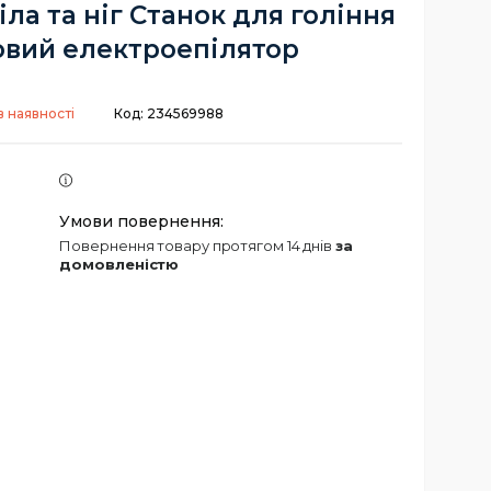
іла та ніг Станок для гоління
вий електроепілятор
в наявності
Код:
234569988
повернення товару протягом 14 днів
за
домовленістю