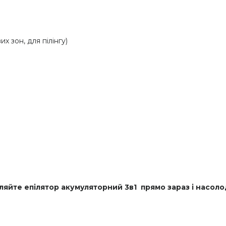
их зон, для пілінгу)
вляйте епілятор акумуляторний 3в1 прямо зараз і насо