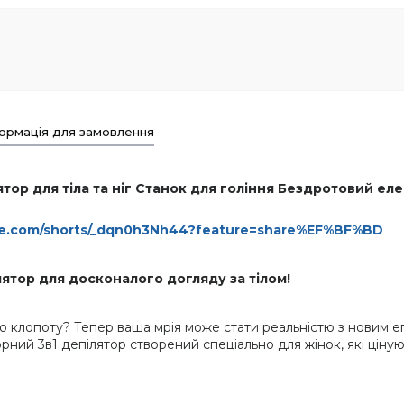
ормація для замовлення
тор для тіла та ніг Станок для гоління Бездротовий ел
ube.com/shorts/_dqn0h3Nh44?feature=share%EF%BF%BD
лятор для досконалого догляду за тілом!
го клопоту? Тепер ваша мрія може стати реальністю з новим е
ний 3в1 депілятор створений спеціально для жінок, які ціную