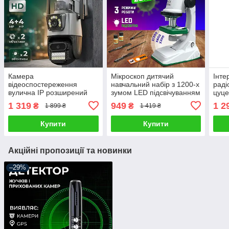
Камера
Мікроскоп дитячий
Інте
відеоспостереження
навчальний набір з 1200-х
раді
вулична ІР розширений
зумом LED підсвічуванням
цуце
кут огляду нічне бачення
для школярів біологічні
інте
1 319
949
1 2
₴
₴
1 899 ₴
1 419 ₴
цілодобове
зразки
робо
спостереження
із п
Купити
Купити
Акційні пропозиції та новинки
–29%