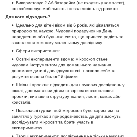
Використовує 2 AA батарейки (не входять у комплект),
що забезпечує мобільність і незалежність від розеток.
Для кого підходить?
Ідеально для дітей віком від 6 років, які цікавляться
природою та наукою. Чудовий подарунок на День
народження або будь-яке свято, що принесе радість та
захоплення кожному маленькому досліднику
Сфери використання:
Освітні експерименти вдома: мікроскоп стане
чудовим інструментом для домашнього навчання,
допоможе дитині досліджувати світ навколо себе та
розуміти основи біології й фізики.
Шкільні проекти: підходить для наукових досліджень у
школі, допомагаючи дітям створювати захоплюючі
проекти, вивчаючи структуру тканин, листя, комах або
кристалів.
Позакласні гуртки: цей мікроскоп буде корисним на
заняттях у гуртках з природознавства, де діти зможуть
досліджувати мікросвіт та брати участь в
експериментах.
Творчі експерименти: дослідження не тільки наукових,