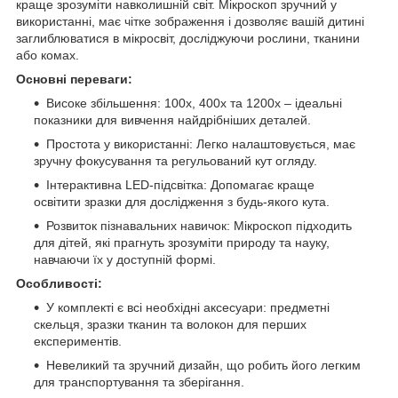
краще зрозуміти навколишній світ. Мікроскоп зручний у
використанні, має чітке зображення і дозволяє вашій дитині
заглиблюватися в мікросвіт, досліджуючи рослини, тканини
або комах.
Основні переваги:
Високе збільшення: 100х, 400х та 1200х – ідеальні
показники для вивчення найдрібніших деталей.
Простота у використанні: Легко налаштовується, має
зручну фокусування та регульований кут огляду.
Інтерактивна LED-підсвітка: Допомагає краще
освітити зразки для дослідження з будь-якого кута.
Розвиток пізнавальних навичок: Мікроскоп підходить
для дітей, які прагнуть зрозуміти природу та науку,
навчаючи їх у доступній формі.
Особливості:
У комплекті є всі необхідні аксесуари: предметні
скельця, зразки тканин та волокон для перших
експериментів.
Невеликий та зручний дизайн, що робить його легким
для транспортування та зберігання.