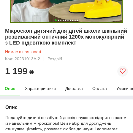
Мікроскоп дитячий для дітей школи шкільний
розвиваючий оптичний 1200x монокулярний
з LED підсвіткою комплект
Немає в наявності
Код: 20231013A-2
Роздріб
1 199
₴
Опис
Характеристики
Доставка
Оплата
Умови п
Опис
Подаруйте дитині незабутній досвід наукових відкриттів разом
із навчальним мікроскопом! Цей набір для досліджень
стимулює цікавість, розвиває любов до науки і допомагає