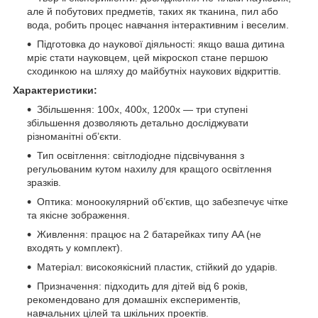
але й побутових предметів, таких як тканина, пил або
вода, робить процес навчання інтерактивним і веселим.
Підготовка до наукової діяльності: якщо ваша дитина
мріє стати науковцем, цей мікроскоп стане першою
сходинкою на шляху до майбутніх наукових відкриттів.
Характеристики:
Збільшення: 100x, 400x, 1200x — три ступені
збільшення дозволяють детально досліджувати
різноманітні об’єкти.
Тип освітлення: світлодіодне підсвічування з
регульованим кутом нахилу для кращого освітлення
зразків.
Оптика: моноокулярний об’єктив, що забезпечує чітке
та якісне зображення.
Живлення: працює на 2 батарейках типу AA (не
входять у комплект).
Матеріал: високоякісний пластик, стійкий до ударів.
Призначення: підходить для дітей від 6 років,
рекомендовано для домашніх експериментів,
навчальних цілей та шкільних проектів.