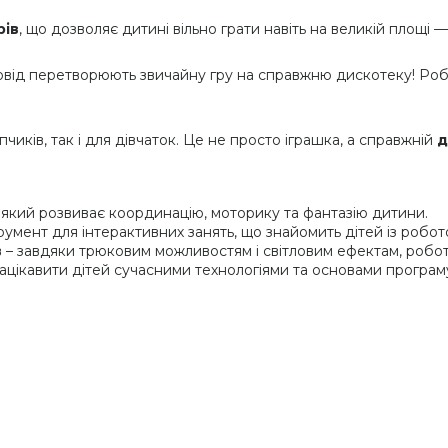
рів
, що дозволяє дитині вільно грати навіть на великій площі —
від перетворюють звичайну гру на справжню дискотеку! Робо
ків, так і для дівчаток. Це не просто іграшка, а справжній
д
 який розвиває координацію, моторику та фантазію дитини.
румент для інтерактивних занять, що знайомить дітей із робот
в
– завдяки трюковим можливостям і світловим ефектам, робо
ацікавити дітей сучасними технологіями та основами програм