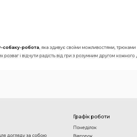
у-собаку-робота
, яка здивує своїми можливостями, трюками
х розваг і відчути радість від гри з розумним другом кожного 
Графік роботи
Понеділок
 для догляду за собою
Вівторок