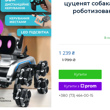
цуценят собак
роботизова
В н
1 239 ₴
1 799 ₴
Купити
Купити з
+380 (73) 464-00-15