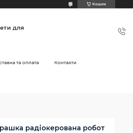
Кошик
жети для
ставка та оплата
Контакти
грашка радіокерована робот