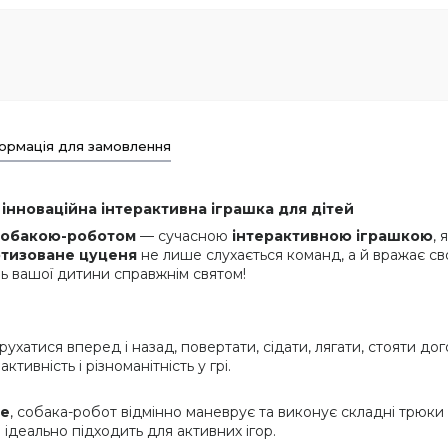
ормація для замовлення
нноваційна інтерактивна іграшка для дітей
собакою-роботом
— сучасною
інтерактивною іграшкою
,
тизоване цуценя
не лише слухається команд, а й вражає св
ь вашої дитини справжнім святом!
хатися вперед і назад, повертати, сідати, лягати, стояти дог
ивність і різноманітність у грі.
ee
, собака-робот відмінно маневрує та виконує складні трюки
 ідеально підходить для активних ігор.