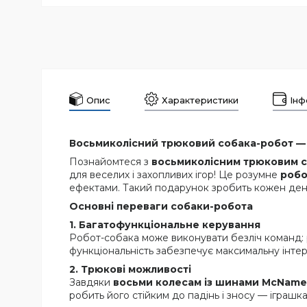
Опис
Характеристики
Інф
Восьмиколісний трюковий собака-робот — і
Познайомтеся з
восьмиколісним трюковим 
для веселих і захопливих ігор! Це розумне
робо
ефектами. Такий подарунок зробить кожен ден
Основні переваги собаки-робота
1. Багатофункціональне керування
Робот-собака може виконувати безліч команд: ру
функціональність забезпечує максимальну інтеракт
2. Трюкові можливості
Завдяки
восьми колесам із шинами McNam
робить його стійким до падінь і зносу — іграшка