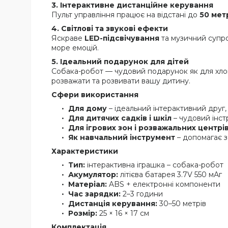
3. Інтерактивне дистанційне керування
Пульт управління працює на відстані до
50 мет
4. Світлові та звукові ефекти
Яскраве
LED-підсвічування
та музичний супро
море емоцій.
5. Ідеальний подарунок для дітей
Собака-робот — чудовий подарунок як для хлопчи
розважати та розвивати вашу дитину.
Сфери використання
Для дому
– ідеальний інтерактивний друг,
Для дитячих садків і шкіл
– чудовий інст
Для ігрових зон і розважальних центрі
Як навчальний інструмент
– допомагає з
Характеристики
Тип:
інтерактивна іграшка – собака-робот
Акумулятор:
літієва батарея 3.7V 550 мАг
Матеріал:
ABS + електронні компоненти
Час зарядки:
2–3 години
Дистанція керування:
30–50 метрів
Розмір:
25 × 16 × 17 см
Комплектація