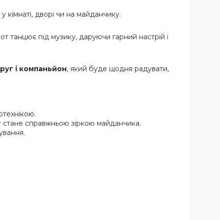
 у кімнаті, дворі чи на майданчику.
т танцює під музику, даруючи гарний настрій і
руг і компаньйон
, який буде щодня радувати,
отехнікою.
т стане справжньою зіркою майданчика.
ування.