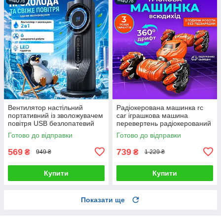
–40%
–40%
Вентилятор настільний
Радіокерована машинка rc
портативний із зволожувачем
car іграшкова машина
повітря USB безлопатевий
перевертень радіокерований
охолоджувач персональний
автомобіль для дітей трюкова
Готово до відправки
Готово до відправки
міні кондиціонер LED
з жестовим браслетом
підсвітка
569
739
₴
₴
949 ₴
1 229 ₴
Купити
Купити
Показати ще