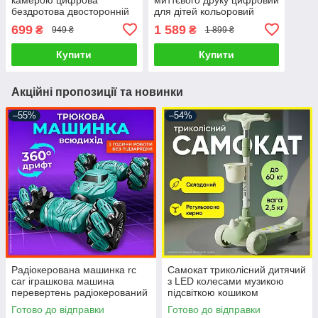
бездротова двосторонній
для дітей кольоровий
зв’язок нічне бачення LCD
компактний легкий
699
1 589
₴
₴
949 ₴
1 899 ₴
екран сигналізація плачу
термодрук 17в1
Купити
Купити
Акційні пропозиції та новинки
–55%
–54%
Радіокерована машинка rc
Самокат триколісний дитячий
car іграшкова машина
з LED колесами музикою
перевертень радіокерований
підсвіткою кошиком
автомобіль для дітей трюкова
регульоване кермо ніжне
Готово до відправки
Готово до відправки
з жестовим браслетом
гальмо складний транспорт