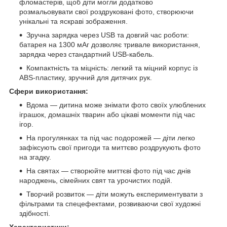
фломастерів, щоб діти могли додатково
розмальовувати свої роздруковані фото, створюючи
унікальні та яскраві зображення.
Зручна зарядка через USB та довгий час роботи:
батарея на 1300 мАг дозволяє тривале використання,
зарядка через стандартний USB-кабель.
Компактність та міцність: легкий та міцний корпус із
ABS-пластику, зручний для дитячих рук.
Сфери використання:
Вдома — дитина може знімати фото своїх улюблених
іграшок, домашніх тварин або цікаві моменти під час
ігор.
На прогулянках та під час подорожей — діти легко
зафіксують свої пригоди та миттєво роздрукують фото
на згадку.
На святах — створюйте миттєві фото під час днів
народжень, сімейних свят та урочистих подій.
Творчий розвиток — діти можуть експериментувати з
фільтрами та спецефектами, розвиваючи свої художні
здібності.
Характеристики: