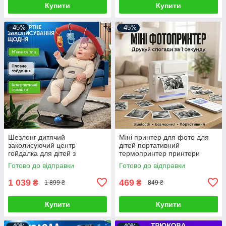
Купити
Купити
–45%
–45%
Шезлонг дитячий
Міні принтер для фото для
заколисуючий центр
дітей портативний
гойдалка для дітей з
термопринтер принтери
іграшками світлом гойдалки
дитячий мініпринтер
Готово до відправки
Готово до відправки
для немовлят заколисуюче
безпроводний фотопринтер
термопринтери
1 039
469
₴
₴
1 899 ₴
849 ₴
Купити
Купити