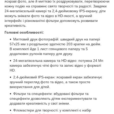
яскраві фото, але й миттєво їх роздруковувати, перетворюючи
кожну подію на справжнє свято творчості та радості. Завдяки
24-мегапіксельній камері та 2,4-дюймовому IPS-екрану, діти
можуть знімати фото та відео в HD-якості, а зручний
інтерфейс і різноманітні фільтри допоможуть розвивати
креативність.
Головні особливості:
Миттєвий друк фотографій: швидкий друк на папері
57x25 мм з роздільною здатністю 203 крапки на дюйм.
В комплекті йде 1 лист глянцевого паперу та 5
додаткових рулонів паперу для друку.
24-мегапіксельна камера та HD-відео: потужна 24 Мп
камера забезпечує чіткі фото та запис відео у форматі
HD.
2,4-дюймовий IPS-екран: яскравий екран забезпечує
зручний перегляд фото та відео, а також просте
використання для дітей.
Фільтри та спецефекти: вбудовані фільтри та
спецефекти дозволяють дітям експериментувати та
додавати креативність у свої знімки.
Фломастери для творчості: у комплекті є набір