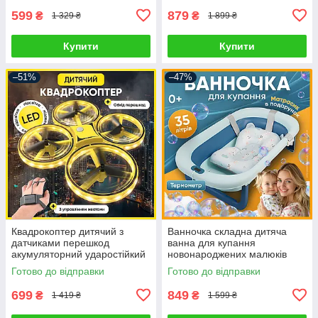
599
879
₴
₴
1 329 ₴
1 899 ₴
Купити
Купити
–51%
–47%
Квадрокоптер дитячий з
Ванночка складна дитяча
датчиками перешкод
ванна для купання
акумуляторний ударостійкий
новонароджених малюків
дрон керований жестами
дітей з термометром
Готово до відправки
Готово до відправки
управління браслетом
електронним датчиком
температури домашня
699
849
₴
₴
1 419 ₴
1 599 ₴