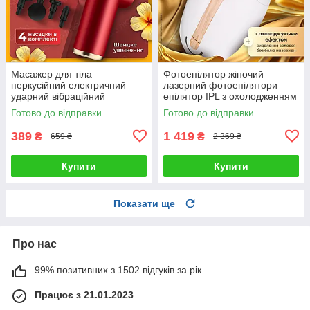
Масажер для тіла
Фотоепілятор жіночий
перкусійний електричний
лазерний фотоепілятори
ударний вібраційний
епілятор IPL з охолодженням
масажний пістолет для м'язів
Готово до відправки
Готово до відправки
спини шиї ручний для
розслаблення
389
1 419
₴
₴
659 ₴
2 369 ₴
Купити
Купити
Показати ще
Про нас
99% позитивних з 1502 відгуків за рік
Працює з 21.01.2023