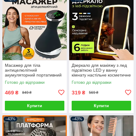
Масажер для тіла
Дзеркало для макіяжу з лед
антицелюлітний
підсвіткою LED у ванну
акумуляторний портативний
кімнату настільне косметичне
інфрачервоний прогрів
сенсорне на USB
Готово до відправки
Готово до відправки
469
319
₴
₴
849 ₴
569 ₴
Купити
Купити
–43%
–43%