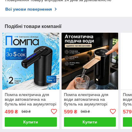
Всі умови повернення
Подібні товари компанії
Помпа електрична для
Помпа електрична для
Помп
води автоматична на
води автоматична на
води
бутель міні на акумуляторі
бутель на акумуляторі
буте
портативний насос
портативний насос
порт
499
599
579
₴
₴
949 ₴
949 ₴
диспенсер для кулера
диспенсер для кулера
дисп
бутля дозатор
бутля дозатор
куле
Купити
Купити