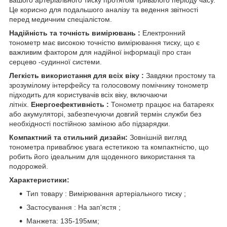
Це корисно для подальшого аналізу та ведення звітності
перед медичним спеціалістом.
Надійність та точність вимірювань :
Електронний
тонометр має високою точністю вимірювання тиску, що є
важливим фактором для надійної інформації про стан
серцево -судинної системи.
Легкість використання для всіх віку :
Завдяки простому та
зрозумілому інтерфейсу та голосовому помічнику тонометр
підходить для користувачів всіх віку, включаючи
літніх.
Енергоефективність :
Тонометр працює на батареях
або акумуляторі, забезпечуючи довгий термін служби без
необхідності постійною заміною або підзарядки.
Компактний та стильний дизайн:
Зовнішній вигляд
тонометра приваблює увага естетикою та компактністю, що
робить його ідеальним для щоденного використання та
подорожей.
Характеристики:
Тип товару : Вимірювання артеріального тиску ;
Застосування : На зап'ястя ;
Манжета: 135-195мм;