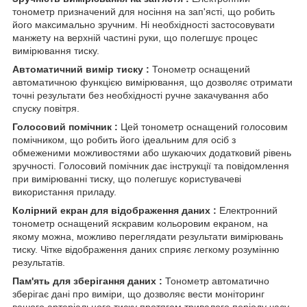
тонометр призначений для носіння на зап'ясті, що робить
його максимально зручним. Ні необхідності застосовувати
манжету на верхній частині руки, що полегшує процес
вимірювання тиску.
Автоматичний вимір тиску :
Тонометр оснащений
автоматичною функцією вимірювання, що дозволяє отримати
точні результати без необхідності ручне закачування або
спуску повітря.
Голосовий помічник :
Цей тонометр оснащений голосовим
помічником, що робить його ідеальним для осіб з
обмеженими можливостями або шукаючих додатковий рівень
зручності. Голосовий помічник дає інструкції та повідомлення
при вимірюванні тиску, що полегшує користувачеві
використання приладу.
Колірний екран для відображення даних :
Електронний
тонометр оснащений яскравим кольоровим екраном, на
якому можна, можливо переглядати результати вимірювань
тиску. Чітке відображення даних сприяє легкому розумінню
результатів.
Пам'ять для зберігання даних :
Тонометр автоматично
зберігає дані про виміри, що дозволяє вести моніторинг
вашого артеріального тиску протягом тривалого періоду часу.