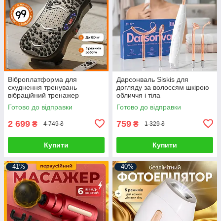
Віброплатформа для
Дарсонваль Siskis для
схуднення тренувань
догляду за волоссям шкірою
вібраційний тренажер
обличчя і тіла
атицелюлітний для фітнесу
Косметологічний апарат
Готово до відправки
Готово до відправки
схуднення та зміцнення
Гребінець для
м'язів
дарсонвалізації
2 699
759
₴
₴
4 749 ₴
1 329 ₴
Купити
Купити
–41%
–40%