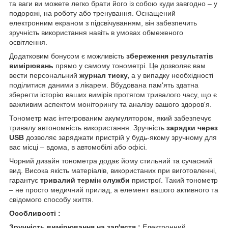
та ваги ви можете легко брати його із собою куди завгодно – у
подорожі, на роботу або тренування. Оснащений
електронним екраном з підсвічуванням, він забезпечить
зручність використання навіть в умовах обмеженого
освітлення.
Додатковим бонусом є можливість
збереження результатів
вимірювань
прямо у самому тонометрі. Це дозволяє вам
вести персональний
журнал тиску,
а у випадку необхідності
поділитися даними з лікарем. Вбудована пам'ять здатна
зберегти історію ваших вимірів протягом тривалого часу, що є
важливим аспектом моніторингу та аналізу вашого здоров'я.
Тонометр має інтегрованим акумулятором, який забезпечує
тривалу автономність використання. Зручність
зарядки через
USB
дозволяє заряджати пристрій у будь-якому зручному для
вас місці – вдома, в автомобілі або офісі.
Чорний дизайн тонометра додає йому стильний та сучасний
вид. Висока якість матеріалів, використаних при виготовленні,
гарантує
тривалий термін служби
пристрої. Такий тонометр
– не просто медичний прилад, а елемент вашого активного та
свідомого способу життя.
Особливості :
Зручність вимірювання на зап'ястя :
Електронний