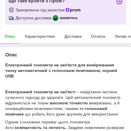
Що таке купити з Пром?
Замовлення під захистом
Доступна доставка
Опис
Характеристики
Доставка
Оплата
Умови п
Опис
Електронний тонометр на зап'ястя для вимірювання
тиску автоматичний з голосовим помічником, чорний
USB
Електронний тонометр на зап'ясті
– невід'ємна частина
сучасного підходу до здоров'я. Цей автоматичний тонометр
відрізняється не тільки
високою точністю
вимірювань, а й
інноваційними можливостями, такими як
голосовий
помічник
що робить його дуже зручним для використання.
Одним з основних переваг цього тонометра
його
компактність та легкість.
Завдяки невеликим розмірам