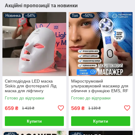
Акційні пропозиції та новинки
Новинка
–54%
Топ
–50%
Світлодіодна LED маска
Мікрострумовий
Siskis для фототерапії Лід
ультразвуковий масажер для
маска для ліфтингу
обличчя з функцією EMS, RF
омолодження та відновлення
та світлотерапії LED із
Готово до відправки
Готово до відправки
мікрострумами, скрабер
659
569
₴
₴
1 419 ₴
1 139 ₴
Купити
Купити
–45%
–44%