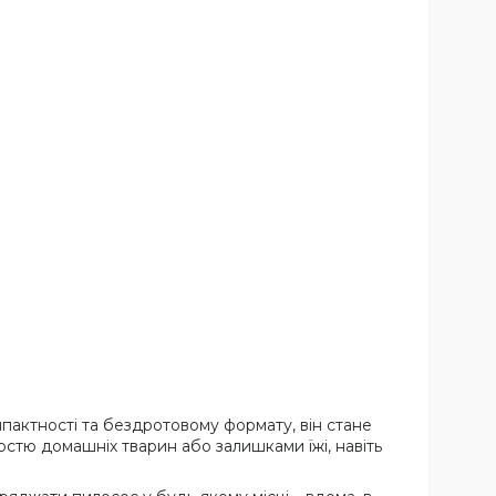
мпактності та бездротовому формату, він стане
рстю домашніх тварин або залишками їжі, навіть