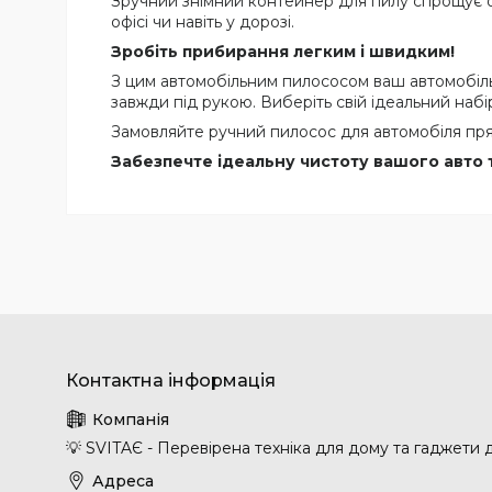
Зручний знімний контейнер для пилу спрощує о
офісі чи навіть у дорозі.
Зробіть прибирання легким і швидким!
З цим автомобільним пилососом ваш автомобіль 
завжди під рукою. Виберіть свій ідеальний наб
Замовляйте ручний пилосос для автомобіля пря
Забезпечте ідеальну чистоту вашого авто 
💡 SVITAЄ - Перевірена техніка для дому та гаджети