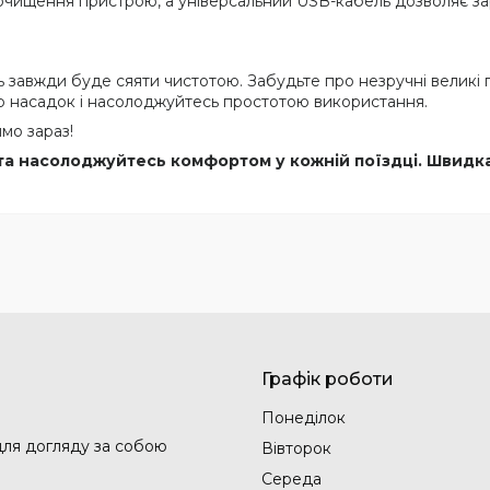
чищення пристрою, а універсальний USB-кабель дозволяє зар
завжди буде сяяти чистотою. Забудьте про незручні великі п
ір насадок і насолоджуйтесь простотою використання.
мо зараз!
та насолоджуйтесь комфортом у кожній поїздці. Швидка 
Графік роботи
Понеділок
 для догляду за собою
Вівторок
Середа