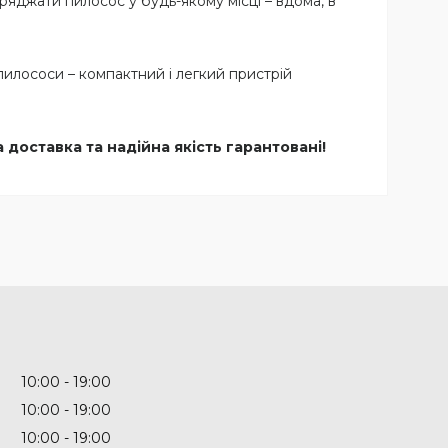
яджати пилосос у будь-якому місці – вдома, в
илососи – компактний і легкий пристрій
доставка та надійна якість гарантовані!
10:00
19:00
10:00
19:00
10:00
19:00