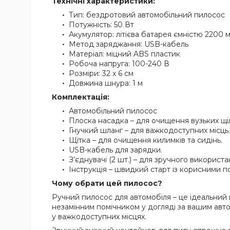
Технічні характеристики:
Тип: бездротовий автомобільний пилосос
Потужність: 50 Вт
Акумулятор: літієва батарея ємністю 2200 
Метод заряджання: USB-кабель
Матеріал: міцний ABS пластик
Робоча напруга: 100-240 В
Розміри: 32 x 6 см
Довжина шнура: 1 м
Комплектація:
Автомобільний пилосос
Плоска насадка – для очищення вузьких щі
Гнучкий шланг – для важкодоступних місць.
Щітка – для очищення килимків та сидінь.
USB-кабель для зарядки.
З’єднувачі (2 шт.) – для зручного використ
Інструкція – швидкий старт із корисними п
Чому обрати цей пилосос?
Ручний пилосос для автомобіля – це ідеальний в
незамінним помічником у догляді за вашим авто
у важкодоступних місцях.