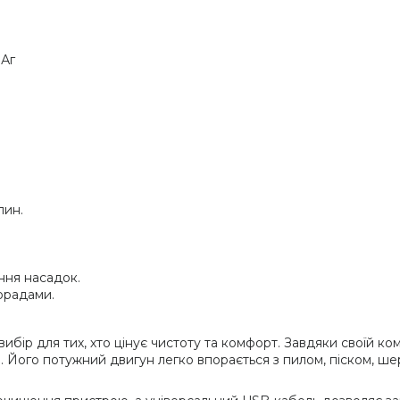
мАг
лин.
ання насадок.
орадами.
ибір для тих, хто цінує чистоту та комфорт. Завдяки своїй ко
. Його потужний двигун легко впорається з пилом, піском, ше