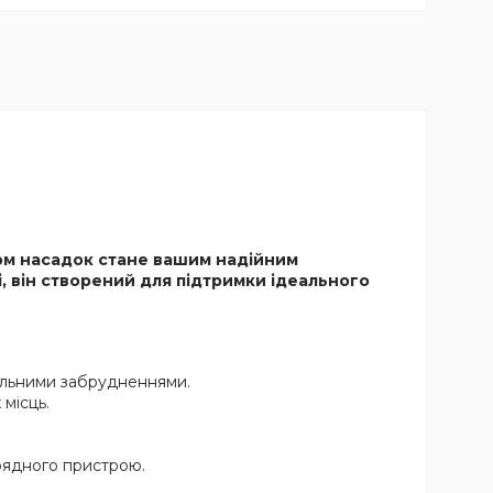
том насадок стане вашим надійним
і, він створений для підтримки ідеального
сильними забрудненнями.
 місць.
рядного пристрою.