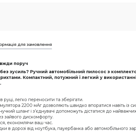
ормація для замовлення
авжди поруч
о без зусиль? Ручний автомобільний пилосос з комплек
 крихтами. Компактний, потужний і легкий у використанн
.
в руці, легко переносити та зберігати.
акумулятора 2200 мАг дозволяють швидко впоратися навіть із 
нучкий шланг і з’єднувачі допоможуть дістатися до найважчих
ез зайвого дискомфорту.
ся, економлячи ваш час.
ки в дорозі від ноутбука, пауербанка або автомобільного за