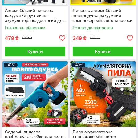
Автомобільний пилосос
Пилосос автомобільний
вакуумний ручний на
повітродувка вакуумний
акумуляторі бездротовий для
компресор міні автопилососи
прибирання автопилосос
бездротовий ручний для
Готово до відправки
Готово до відправки
сухого прибирання
479
349
₴
₴
949 ₴
659 ₴
Купити
Купити
–41%
–40%
Садовий пилосос
Пила акумуляторна
повітродувка дуйка для листя
ланцюгова міні пилка