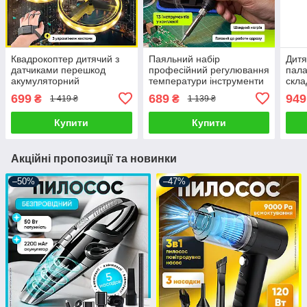
Квадрокоптер дитячий з
Паяльний набір
Дитя
датчиками перешкод
професійний регулювання
пала
акумуляторний
температури інструменти
скла
ударостійкий дрон
для паяння з цифровим
буди
699
689
949
₴
₴
1 419 ₴
1 139 ₴
керований жестами
паяльником
управління браслетом
Купити
Купити
Акційні пропозиції та новинки
–50%
–47%