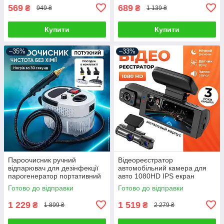
569
689
₴
₴
949 ₴
1 139 ₴
Купити
Купити
–35%
–33%
Пароочисник ручний
Відеореєстратор
відпарювач для дезінфекції
автомобільний камера для
парогенератор портативний
авто 1080HD IPS екран
потужний з насадками для
акумуляторний 2 камери
Готово до відправки
Готово до відправки
прибирання
циклічний запис датчик руху
1 229
1 519
₴
₴
1 899 ₴
2 279 ₴