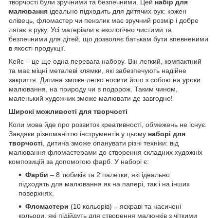
творчості були зручними та безпечними. Цей
набір для
малювання
ідеально підходить для дитячих рук: кожен
олівець, фломастер чи пензлик має зручний розмір і добре
лягає в руку. Усі матеріали є екологічно чистими та
безпечними для дітей, що дозволяє батькам бути впевненими
в якості продукції.
Кейс – це ще одна перевага набору. Він легкий, компактний
та має міцні металеві клямки, які забезпечують надійне
закриття. Дитина зможе легко носити його з собою на уроки
малювання, на природу чи в подорож. Таким чином,
маленький художник зможе малювати де завгодно!
Широкі можливості для творчості
Коли мова йде про розвиток креативності, обмежень не існує.
Завдяки різноманіттю інструментів у цьому
наборі для
творчості
, дитина зможе опанувати різні техніки: від
малювання фломастерами до створення складних художніх
композицій за допомогою фарб. У наборі є:
Фарби
– 8 тюбиків та 2 палетки, які ідеально
підходять для малювання як на папері, так і на інших
поверхнях.
Фломастери
(10 кольорів) – яскраві та насичені
кольори, які підійдуть для створення малюнків з чіткими