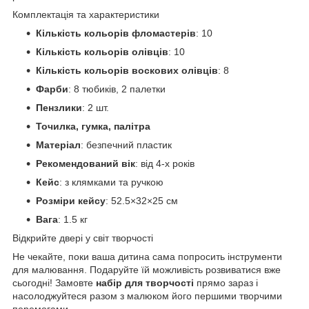
Комплектація та характеристики
Кількість кольорів фломастерів
: 10
Кількість кольорів олівців
: 10
Кількість кольорів воскових олівців
: 8
Фарби
: 8 тюбиків, 2 палетки
Пензлики
: 2 шт.
Точилка, гумка, палітра
Матеріал
: безпечний пластик
Рекомендований вік
: від 4-х років
Кейс
: з клямками та ручкою
Розміри кейсу
: 52.5×32×25 см
Вага
: 1.5 кг
Відкрийте двері у світ творчості
Не чекайте, поки ваша дитина сама попросить інструменти
для малювання. Подаруйте їй можливість розвиватися вже
сьогодні! Замовте
набір для творчості
прямо зараз і
насолоджуйтеся разом з малюком його першими творчими
перемогами.