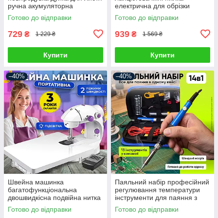
ручна акумуляторна
електрична для обрізки
бездротова потужна
дерев розпил дров чорна 2
Готово до відправки
Готово до відправки
портативна
акумулятори
729
939
₴
₴
1 229 ₴
1 569 ₴
Купити
Купити
–40%
–40%
Швейна машинка
Паяльний набір професійний
багатофункціональна
регулювання температури
двошвидкісна подвійна нитка
інструменти для паяння з
переносна з педаллю на
цифровим паяльником
Готово до відправки
Готово до відправки
батарейках