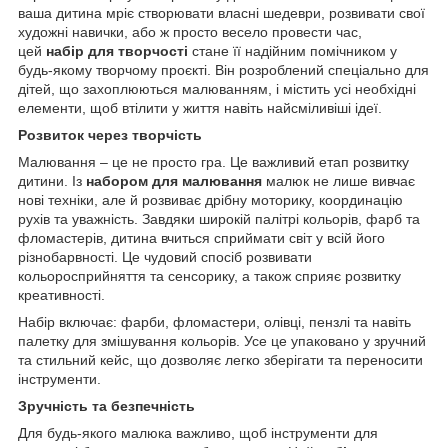
ваша дитина мріє створювати власні шедеври, розвивати свої
художні навички, або ж просто весело провести час,
цей
набір для творчості
стане її надійним помічником у
будь-якому творчому проєкті. Він розроблений спеціально для
дітей, що захоплюються малюванням, і містить усі необхідні
елементи, щоб втілити у життя навіть найсміливіші ідеї.
Розвиток через творчість
Малювання – це не просто гра. Це важливий етап розвитку
дитини. Із
набором для малювання
малюк не лише вивчає
нові техніки, але й розвиває дрібну моторику, координацію
рухів та уважність. Завдяки широкій палітрі кольорів, фарб та
фломастерів, дитина вчиться сприймати світ у всій його
різнобарвності. Це чудовий спосіб розвивати
кольоросприйняття та сенсорику, а також сприяє розвитку
креативності.
Набір включає: фарби, фломастери, олівці, пензлі та навіть
палетку для змішування кольорів. Усе це упаковано у зручний
та стильний кейс, що дозволяє легко зберігати та переносити
інструменти.
Зручність та безпечність
Для будь-якого малюка важливо, щоб інструменти для