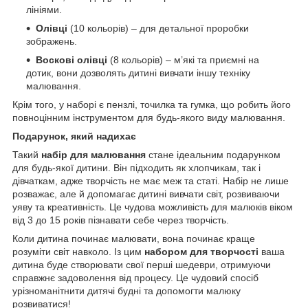
лініями.
Олівці
(10 кольорів) – для детальної проробки
зображень.
Воскові олівці
(8 кольорів) – м’які та приємні на
дотик, вони дозволять дитині вивчати іншу техніку
малювання.
Крім того, у наборі є пензлі, точилка та гумка, що робить його
повноцінним інструментом для будь-якого виду малювання.
Подарунок, який надихає
Такий
набір для малювання
стане ідеальним подарунком
для будь-якої дитини. Він підходить як хлопчикам, так і
дівчаткам, адже творчість не має меж та статі. Набір не лише
розважає, але й допомагає дитині вивчати світ, розвиваючи
уяву та креативність. Це чудова можливість для малюків віком
від 3 до 15 років пізнавати себе через творчість.
Коли дитина починає малювати, вона починає краще
розуміти світ навколо. Із цим
набором для творчості
ваша
дитина буде створювати свої перші шедеври, отримуючи
справжнє задоволення від процесу. Це чудовий спосіб
урізноманітнити дитячі будні та допомогти малюку
розвиватися!