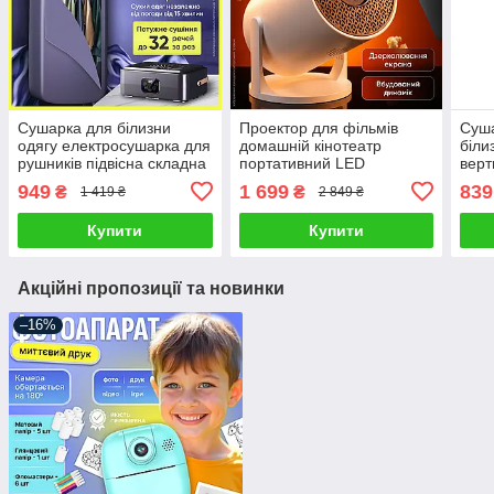
Сушарка для білизни
Проектор для фільмів
Суша
одягу електросушарка для
домашній кінотеатр
біли
рушників підвісна складна
портативний LED
верт
електрична портативна
проектор для фільмів
скла
949
1 699
839
₴
₴
1 419 ₴
2 849 ₴
сушка з таймером пультом
будинку Wi-Fi Android
гаря
проєктор мультимедійний
підв
Купити
Купити
Акційні пропозиції та новинки
–16%