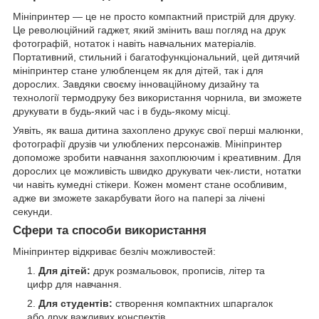
Мініпринтер — це не просто компактний пристрій для друку.
Це революційний гаджет, який змінить ваш погляд на друк
фотографій, нотаток і навіть навчальних матеріалів.
Портативний, стильний і багатофункціональний, цей дитячий
мініпринтер стане улюбленцем як для дітей, так і для
дорослих. Завдяки своєму інноваційному дизайну та
технології термодруку без використання чорнила, ви зможете
друкувати в будь-який час і в будь-якому місці.
Уявіть, як ваша дитина захоплено друкує свої перші малюнки,
фотографії друзів чи улюблених персонажів. Мініпринтер
допоможе зробити навчання захоплюючим і креативним. Для
дорослих це можливість швидко друкувати чек-листи, нотатки
чи навіть кумедні стікери. Кожен момент стане особливим,
адже ви зможете закарбувати його на папері за лічені
секунди.
Сфери та способи використання
Мініпринтер відкриває безліч можливостей:
Для дітей:
друк розмальовок, прописів, літер та
цифр для навчання.
Для студентів:
створення компактних шпаргалок
або друк важливих конспектів.