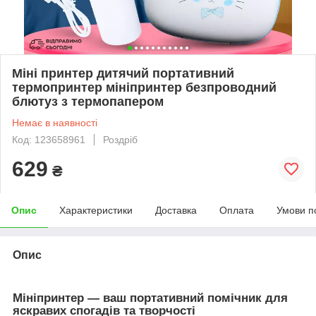
Міні принтер дитячий портативний
термопринтер мініпринтер безпроводний
блютуз з термопапером
Немає в наявності
Код: 123658961
Роздріб
629
₴
Опис
Характеристики
Доставка
Оплата
Умови п
Опис
Мініпринтер — ваш портативний помічник для
яскравих спогадів та творчості