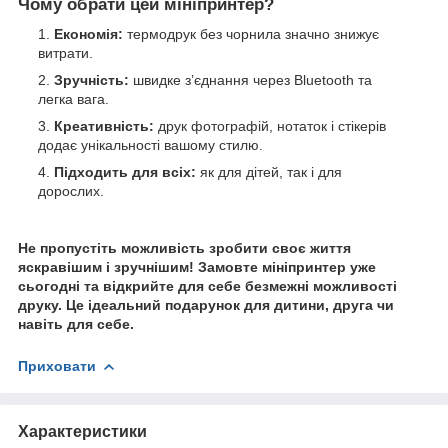
Чому обрати цей мініпринтер?
Економія:
термодрук без чорнила значно знижує
витрати.
Зручність:
швидке з’єднання через Bluetooth та
легка вага.
Креативність:
друк фотографій, нотаток і стікерів
додає унікальності вашому стилю.
Підходить для всіх:
як для дітей, так і для
дорослих.
Не пропустіть можливість зробити своє життя
яскравішим і зручнішим! Замовте мініпринтер уже
сьогодні та відкрийте для себе безмежні можливості
друку. Це ідеальний подарунок для дитини, друга чи
навіть для себе.
Приховати
Характеристики