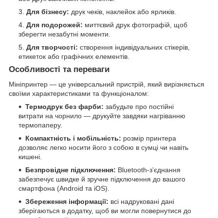
Для бізнесу:
друк чеків, наклейок або ярликів.
Для подорожей:
миттєвий друк фотографій, щоб
зберегти незабутні моменти.
Для творчості:
створення індивідуальних стікерів,
етикеток або графічних елементів.
Особливості та переваги
Мініпринтер — це універсальний пристрій, який вирізняється
своїми характеристиками та функціоналом:
Термодрук без фарби:
забудьте про постійні
витрати на чорнило — друкуйте завдяки нагріванню
термопаперу.
Компактність і мобільність:
розмір принтера
дозволяє легко носити його з собою в сумці чи навіть
кишені.
Безпровідне підключення:
Bluetooth-з’єднання
забезпечує швидке й зручне підключення до вашого
смартфона (Android та iOS).
Збереження інформації:
всі надруковані дані
зберігаються в додатку, щоб ви могли повернутися до