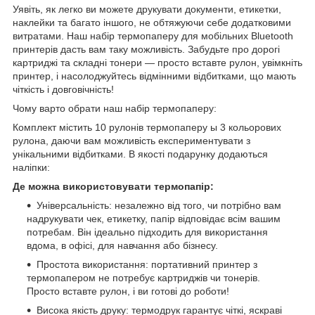
Уявіть, як легко ви можете друкувати документи, етикетки,
наклейки та багато іншого, не обтяжуючи себе додатковими
витратами. Наш набір термопаперу для мобільних Bluetooth
принтерів дасть вам таку можливість. Забудьте про дорогі
картриджі та складні тонери — просто вставте рулон, увімкніть
принтер, і насолоджуйтесь відмінними відбитками, що мають
чіткість і довговічність!
Чому варто обрати наш набір термопаперу:
Комплект містить 10 рулонів термопаперу ы 3 кольорових
рулона, даючи вам можливість експериментувати з
унікальними відбитками. В якості подарунку додаються
наліпки:
Де можна використовувати термопапір:
Універсальність: незалежно від того, чи потрібно вам
надрукувати чек, етикетку, папір відповідає всім вашим
потребам. Він ідеально підходить для використання
вдома, в офісі, для навчання або бізнесу.
Простота використання: портативний принтер з
термопапером не потребує картриджів чи тонерів.
Просто вставте рулон, і ви готові до роботи!
Висока якість друку: термодрук гарантує чіткі, яскраві