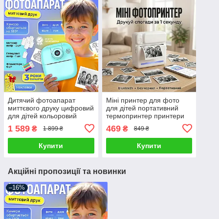
Дитячий фотоапарат
Міні принтер для фото
миттєвого друку цифровий
для дітей портативний
для дітей кольоровий
термопринтер принтери
компактний легкий
дитячий мініпринтер
1 589
469
₴
₴
1 899 ₴
849 ₴
термодрук 17в1
безпроводний
фотопринтер
Купити
Купити
термопринтери
Акційні пропозиції та новинки
–16%