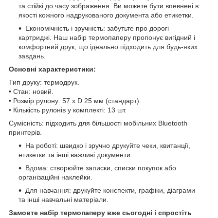
та стійкі до часу зображення. Ви можете бути впевнені в
якості кожного надрукованого документа або етикетки.
Економічність і зручність: забутьте про дорогі
картриджі. Наш набір термопаперу пропонує вигідний і
комфортний друк, що ідеально підходить для будь-яких
завдань.
Основні характеристики:
Тип друку: термодрук.
• Стан: новий.
• Розмір рулону: 57 x D 25 мм (стандарт).
• Кількість рулонів у комплекті: 13 шт.
Сумісність: підходить для більшості мобільних Bluetooth
принтерів.
На роботі: швидко і зручно друкуйте чеки, квитанції,
етикетки та інші важливі документи.
Вдома: створюйте записки, списки покупок або
організаційні наклейки.
Для навчання: друкуйте конспекти, графіки, діаграми
та інші навчальні матеріали.
Замовте набір термопаперу вже сьогодні і спростіть