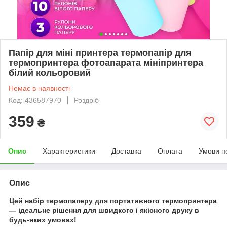
Папір для міні принтера термопапір для
термопринтера фотоапарата мініпринтера
білий кольоровий
Немає в наявності
Код: 436587970
Роздріб
359
₴
Опис
Характеристики
Доставка
Оплата
Умови п
Опис
Цей набір термопаперу для портативного термопринтера
— ідеальне рішення для швидкого і якісного друку в
будь-яких умовах!