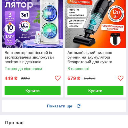
Вентилятор настільний із
Автомобільний пилосос
зволожувачем зволожувач
ручний на акумуляторі
повітря з підсвіткою
бездротовий для сухого
охолоджувач з пультом
прибирання автопилосос для
Готово до відправки
В наявності
салону автомобіля з
насадками
449
679
₴
₴
899 ₴
1 349 ₴
Купити
Купити
Показати ще
Про нас