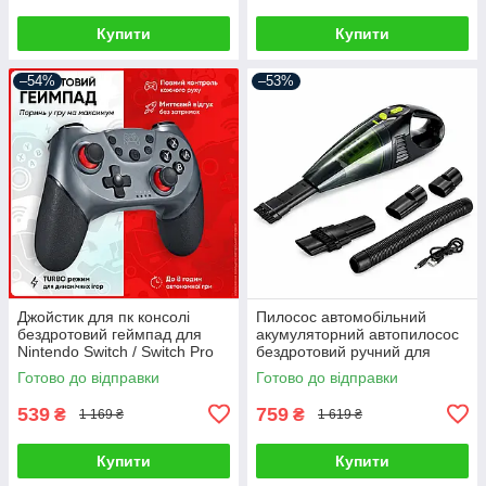
Купити
Купити
–54%
–53%
Джойстик для пк консолі
Пилосос автомобільний
бездротовий геймпад для
акумуляторний автопилосос
Nintendo Switch / Switch Pro
бездротовий ручний для
Android Windows PC
сухого та вологого
Готово до відправки
Готово до відправки
контролер ігровий джойстік
прибирання міні
автопилососи для салону
539
759
₴
₴
1 169 ₴
1 619 ₴
Купити
Купити