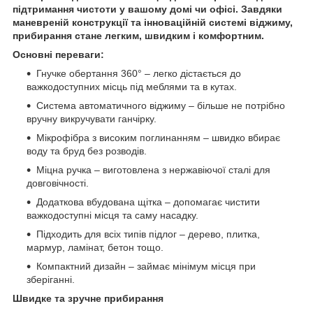
підтримання чистоти у вашому домі чи офісі. Завдяки
маневреній конструкції та інноваційній системі віджиму,
прибирання стане легким, швидким і комфортним.
Основні переваги:
Гнучке обертання 360° – легко дістається до
важкодоступних місць під меблями та в кутах.
Система автоматичного віджиму – більше не потрібно
вручну викручувати ганчірку.
Мікрофібра з високим поглинанням – швидко вбирає
воду та бруд без розводів.
Міцна ручка – виготовлена з нержавіючої сталі для
довговічності.
Додаткова вбудована щітка – допомагає чистити
важкодоступні місця та саму насадку.
Підходить для всіх типів підлог – дерево, плитка,
мармур, ламінат, бетон тощо.
Компактний дизайн – займає мінімум місця при
зберіганні.
Швидке та зручне прибирання