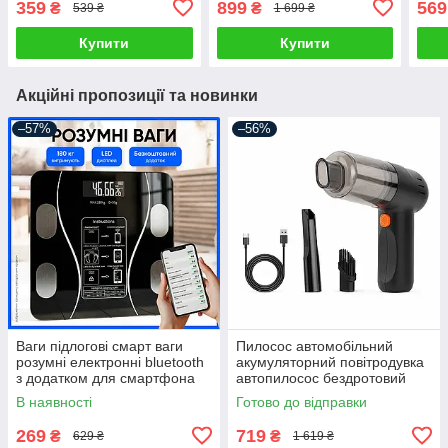
359
899
569
₴
₴
539 ₴
1 699 ₴
мікрофібри розумна
душем екраном
унів
універсальна
мікр
Купити
Купити
Акційні пропозиції та новинки
–57%
–56%
Ваги підлогові смарт ваги
Пилосос автомобільний
розумні електронні bluetooth
акумуляторний повітродувка
з додатком для смартфона
автопилосос бездротовий
для дому
портативний ручний для
В наявності
Готово до відправки
сухого прибирання міні
автопилосос
269
719
₴
₴
629 ₴
1 619 ₴