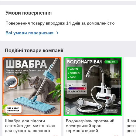
Умови повернення
Повернення товару впродовж 14 днів за домовленістю
Всі умови повернення
Подібні товари компанії
Швабра для підлоги
Водонагрівач проточний
Шваб
лентяйка для миття вікон
електричний кран
розп
для сухого та вологого
термостатичний
резе
прибирання з насадкою з
водонагрів бойлер з
митт