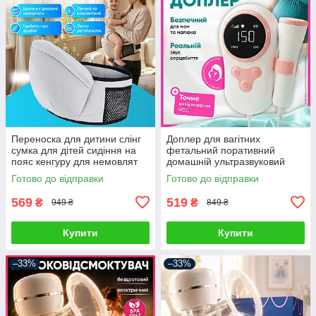
Переноска для дитини слінг
Доплер для вагітних
сумка для дітей сидіння на
фетальний поративний
пояс кенгуру для немовлят
домашній ультразвуковий
дитячі сумки переноски
прилад для прослуховування
Готово до відправки
Готово до відправки
та контролю
569
519
₴
₴
949 ₴
849 ₴
Купити
Купити
–33%
–33%