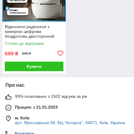
Відеоняня радіоняня з
камерою цифрова
бездротова двосторонній
зв’язок нічне бачення LCD
Готово до відправки
екран сигналізація плачу
699
₴
949 ₴
Купити
Про нас
99% позитивних з 1502 відгуків за рік
Працює з 21.01.2023
м. Київ
вул. Ярославська 58, БЦ "Астарта", 04071, Київ, Україна
Контакти