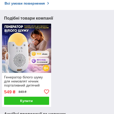
Всі умови повернення
Подібні товари компанії
Генератор білого шуму
для немовлят нічник
портативний дитячий
нічна лампа з RGB
549
₴
849 ₴
проекцією світильник
музика заспокійлива
Купити