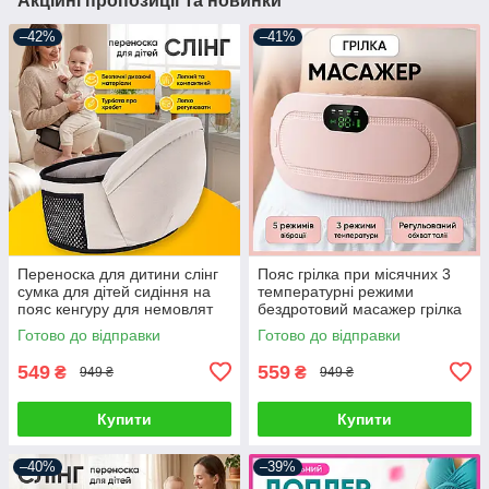
Акційні пропозиції та новинки
–42%
–41%
Переноска для дитини слінг
Пояс грілка при місячних 3
сумка для дітей сидіння на
температурні режими
пояс кенгуру для немовлят
бездротовий масажер грілка
дитячі сумки переноски
при спазмах менструації та
Готово до відправки
Готово до відправки
менструальних болях
549
559
₴
₴
949 ₴
949 ₴
Купити
Купити
–40%
–39%