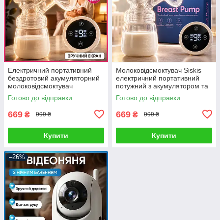
Електричний портативний
Молоковідсмоктувач Siskis
бездротовий акумуляторний
електричний портативний
молоковідсмоктувач
потужний з акумулятором та
потужний і надтихий з
функцією масажу та
Готово до відправки
Готово до відправки
акумулятором
стимуляцією лактації
молоковідсмоктувач
669
669
₴
₴
999 ₴
999 ₴
Купити
Купити
–26%