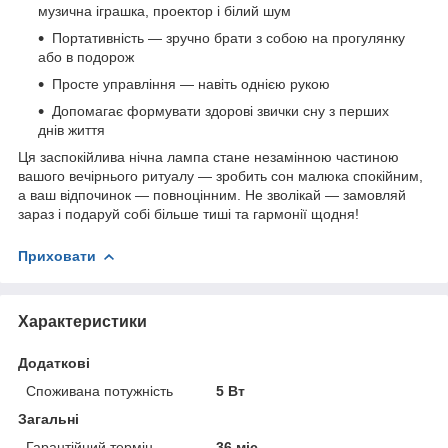
музична іграшка, проектор і білий шум
Портативність — зручно брати з собою на прогулянку
або в подорож
Просте управління — навіть однією рукою
Допомагає формувати здорові звички сну з перших
днів життя
Ця заспокійлива нічна лампа стане незамінною частиною
вашого вечірнього ритуалу — зробить сон малюка спокійним,
а ваш відпочинок — повноцінним. Не зволікай — замовляй
зараз і подаруй собі більше тиші та гармонії щодня!
Приховати
Характеристики
Додаткові
Споживана потужність
5 Вт
Загальні
Гарантійний термін
36 міс