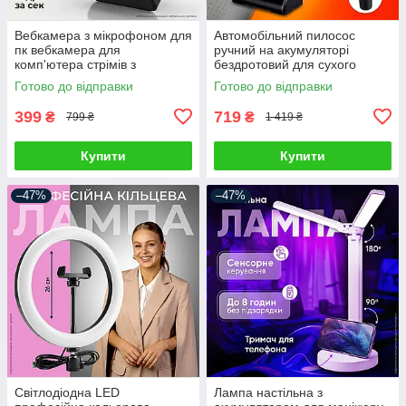
Вебкамера з мікрофоном для
Автомобільний пилосос
пк вебкамера для
ручний на акумуляторі
комп'ютера стрімів з
бездротовий для сухого
автофокусом вебка full hd
прибирання автопилосос для
Готово до відправки
Готово до відправки
1920 x 1080
салону автомобіля з
насадками
399
719
₴
₴
799 ₴
1 419 ₴
Купити
Купити
–47%
–47%
Світлодіодна LED
Лампа настільна з