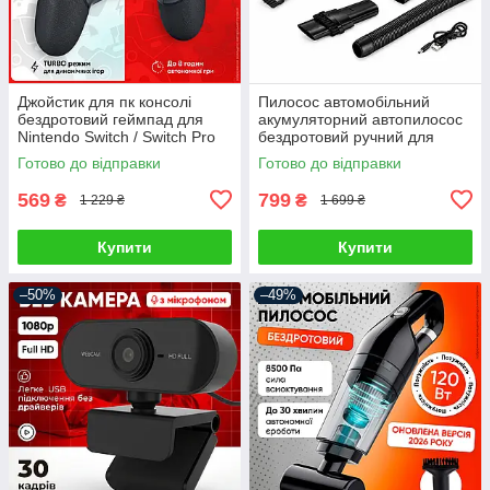
Джойстик для пк консолі
Пилосос автомобільний
бездротовий геймпад для
акумуляторний автопилосос
Nintendo Switch / Switch Pro
бездротовий ручний для
Android Windows PC
сухого та вологого
Готово до відправки
Готово до відправки
контролер ігровий джойстік
прибирання міні
автопилососи для салону
569
799
₴
₴
1 229 ₴
1 699 ₴
Купити
Купити
–50%
–49%