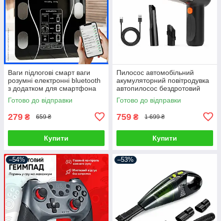
Ваги підлогові смарт ваги
Пилосос автомобільний
розумні електронні bluetooth
акумуляторний повітродувка
з додатком для смартфона
автопилосос бездротовий
для дому
портативний ручний для
Готово до відправки
Готово до відправки
сухого прибирання міні
автопилосос
279
759
₴
₴
659 ₴
1 699 ₴
Купити
Купити
–54%
–53%