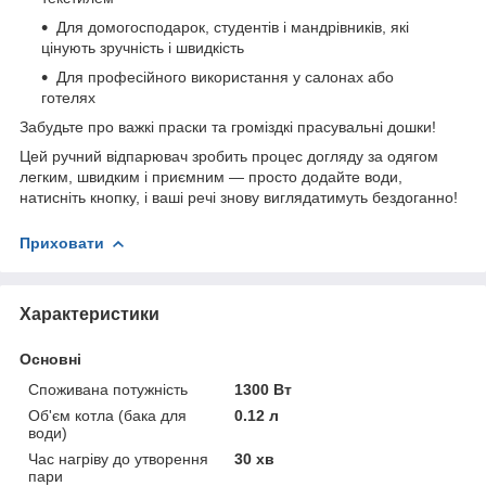
Для домогосподарок, студентів і мандрівників, які
цінують зручність і швидкість
Для професійного використання у салонах або
готелях
Забудьте про важкі праски та громіздкі прасувальні дошки!
Цей ручний відпарювач зробить процес догляду за одягом
легким, швидким і приємним — просто додайте води,
натисніть кнопку, і ваші речі знову виглядатимуть бездоганно!
Приховати
Характеристики
Основні
Споживана потужність
1300 Вт
Об'єм котла (бака для
0.12 л
води)
Час нагріву до утворення
30 хв
пари