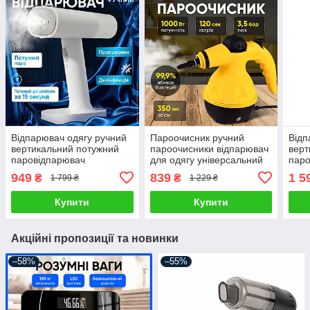
Відпарювач одягу ручний
Пароочисник ручний
Відп
вертикальний потужний
пароочисники відпарювач
верт
паровідпарювач
для одягу універсальний
паро
побутовий паропраска
склоочисник
зі ш
949
839
1 5
₴
₴
1 799 ₴
1 229 ₴
прасувальна система для
парогенератор для дому
прас
всіх видів тканин
очищення парою
всіх
Купити
Купити
Акційні пропозиції та новинки
–58%
–55%