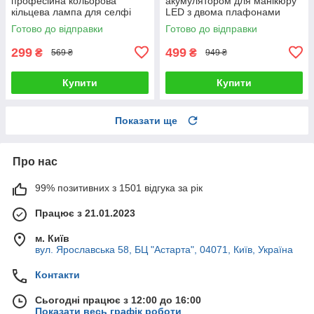
професійна кольорова
акумулятором для манікюру
кільцева лампа для селфі
LED з двома плафонами
блогерів предметної зйомки
підставкою для телефону
Готово до відправки
Готово до відправки
26 см для фото і відео
сенсорним керуванням 3
режими світла
299
499
₴
₴
569 ₴
949 ₴
Купити
Купити
Показати ще
Про нас
99% позитивних з 1501 відгука за рік
Працює з 21.01.2023
м. Київ
вул. Ярославська 58, БЦ "Астарта", 04071, Київ, Україна
Контакти
Сьогодні працює з 12:00 до 16:00
Показати весь графік роботи