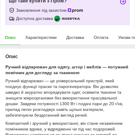
Що таке купити з Пром?
Замовлення під захистом
Доступна доставка
Опис
Характеристики
Доставка
Оплата
Умови п
Опис
Ручний відпарювач для одягу, штор і меблів — потужний
помічник для догляду за тканиною
Ручний відпарювач — це універсальний пристрій, який
поєднує функції праски та парогенератора. Він дозволяє
швидко й акуратно впорядкувати одяг, освіжити тканини та
знищити мікроорганізми без використання прасувальної
дошки. Завдяки потужності 1300 Вт і подачі пари до 20 г/хв,
прилад легко розгладжує навіть щільні матеріали,
забезпечуючи бездоганний вигляд речей.
Компактний і зручний у використанні, він стане незамінним
помічником вдома, у відрядженні чи під час подорожей.
Відпарювач нагрівається за лічені секунди та готовий до