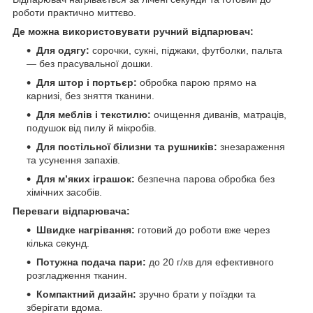
роботи практично миттєво.
Де можна використовувати ручний відпарювач:
Для одягу:
сорочки, сукні, піджаки, футболки, пальта
— без прасувальної дошки.
Для штор і портьєр:
обробка парою прямо на
карнизі, без зняття тканини.
Для меблів і текстилю:
очищення диванів, матраців,
подушок від пилу й мікробів.
Для постільної білизни та рушників:
знезараження
та усунення запахів.
Для м’яких іграшок:
безпечна парова обробка без
хімічних засобів.
Переваги відпарювача:
Швидке нагрівання:
готовий до роботи вже через
кілька секунд.
Потужна подача пари:
до 20 г/хв для ефективного
розгладження тканин.
Компактний дизайн:
зручно брати у поїздки та
зберігати вдома.