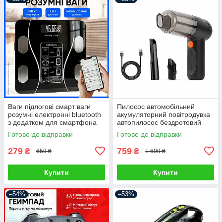
Ваги підлогові смарт ваги
Пилосос автомобільний
розумні електронні bluetooth
акумуляторний повітродувка
з додатком для смартфона
автопилосос бездротовий
для дому
портативний ручний для
Готово до відправки
Готово до відправки
сухого прибирання міні
автопилосос
279
759
₴
₴
659 ₴
1 699 ₴
Купити
Купити
–54%
–53%