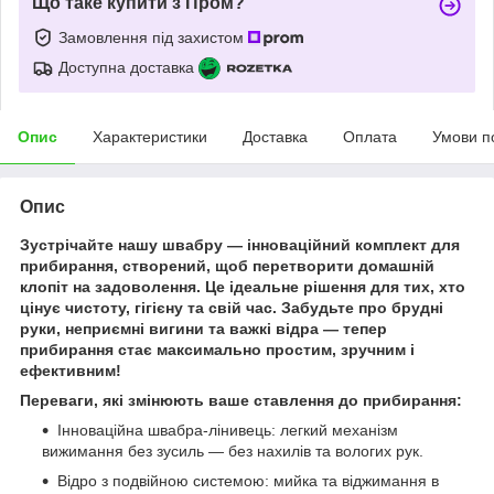
Що таке купити з Пром?
Замовлення під захистом
Доступна доставка
Опис
Характеристики
Доставка
Оплата
Умови п
Опис
Зустрічайте нашу швабру — інноваційний комплект для
прибирання, створений, щоб перетворити домашній
клопіт на задоволення. Це ідеальне рішення для тих, хто
цінує чистоту, гігієну та свій час. Забудьте про брудні
руки, неприємні вигини та важкі відра — тепер
прибирання стає максимально простим, зручним і
ефективним!
Переваги, які змінюють ваше ставлення до прибирання:
Інноваційна швабра-лінивець: легкий механізм
вижимання без зусиль — без нахилів та вологих рук.
Відро з подвійною системою: мийка та віджимання в