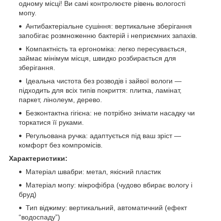
одному місці! Ви самі контролюєте рівень вологості
мопу.
Антибактеріальне сушіння: вертикальне зберігання
запобігає розмноженню бактерій і неприємних запахів.
Компактність та ергономіка: легко пересувається,
займає мінімум місця, швидко розбирається для
зберігання.
Ідеальна чистота без розводів і зайвої вологи —
підходить для всіх типів покриття: плитка, ламінат,
паркет, лінолеум, дерево.
Безконтактна гігієна: не потрібно знімати насадку чи
торкатися її руками.
Регульована ручка: адаптується під ваш зріст —
комфорт без компромісів.
Характеристики:
Матеріал швабри: метал, якісний пластик
Матеріал мопу: мікрофібра (чудово вбирає вологу і
бруд)
Тип віджиму: вертикальний, автоматичний (ефект
“водоспаду”)