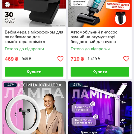
Вебкамера з мікрофоном для
Автомобільний пилосос
пк вебкамера для
ручний на акумуляторі
комп'ютера стрімів з
бездротовий для сухого
автофокусом вебка full hd
прибирання автопилосос для
Готово до відправки
Готово до відправки
1920 x 1080
салону автомобіля з
насадками
469
719
₴
₴
949 ₴
1 419 ₴
Купити
Купити
–47%
–47%