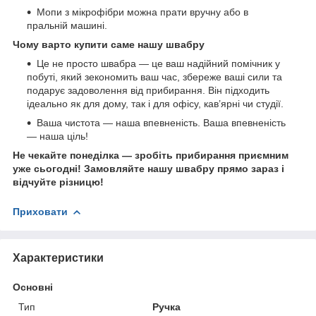
Мопи з мікрофібри можна прати вручну або в
пральній машині.
Чому варто купити саме нашу швабру
Це не просто швабра — це ваш надійний помічник у
побуті, який зекономить ваш час, збереже ваші сили та
подарує задоволення від прибирання. Він підходить
ідеально як для дому, так і для офісу, кав’ярні чи студії.
Ваша чистота — наша впевненість. Ваша впевненість
— наша ціль!
Не чекайте понеділка — зробіть прибирання приємним
уже сьогодні! Замовляйте нашу швабру прямо зараз і
відчуйте різницю!
Приховати
Характеристики
Основні
Тип
Ручка