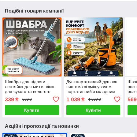
Подібні товари компанії
Швабра для підлоги
Душ портативний душова
Шваб
лентяйка для миття вікон
система зі змішувачем
розп
для сухого та вологого
портативний з складним
резе
прибирання з насадкою з
відром для кемпінгу
митт
339
1 039
569
₴
₴
569 ₴
1 699 ₴
мікрофібри розумна
водонепроникний
унів
універсальна
потужний потік води
мікр
Купити
Купити
Акційні пропозиції та новинки
–58%
–55%