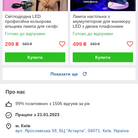
Світлодіодна LED
Лампа настільна з
професійна кольорова
акумулятором для манікюру
кільцева лампа для селфі
LED з двома плафонами
блогерів предметної зйомки
підставкою для телефону
Готово до відправки
Готово до відправки
26 см для фото і відео
сенсорним керуванням 3
режими світла
299
499
₴
₴
569 ₴
949 ₴
Купити
Купити
Показати ще
Про нас
99% позитивних з 1506 відгуків за рік
Працює з 21.01.2023
м. Київ
вул. Ярославська 58, БЦ "Астарта", 04071, Київ, Україна