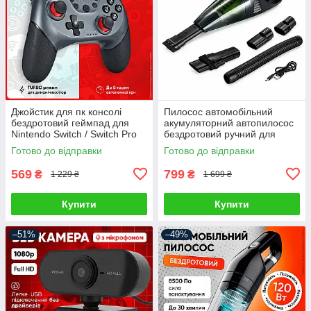
Джойстик для пк консолі
Пилосос автомобільний
бездротовий геймпад для
акумуляторний автопилосос
Nintendo Switch / Switch Pro
бездротовий ручний для
Android Windows PC
сухого та вологого
Готово до відправки
Готово до відправки
контролер ігровий джойстік
прибирання міні
автопилососи для салону
569
799
₴
₴
1 229 ₴
1 699 ₴
Купити
Купити
–51%
–49%