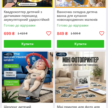
Квадрокоптер дитячий з
Ванночка складна дитяча
датчиками перешкод
ванна для купання
акумуляторний ударостійкий
новонароджених малюків
дрон керований жестами
дітей з термометром
Готово до відправки
Готово до відправки
управління браслетом
електронним датчиком
температури домашня
699
849
₴
₴
1 419 ₴
1 599 ₴
Купити
Купити
–45%
–45%
Шезлонг дитячий
Міні принтер для фото для