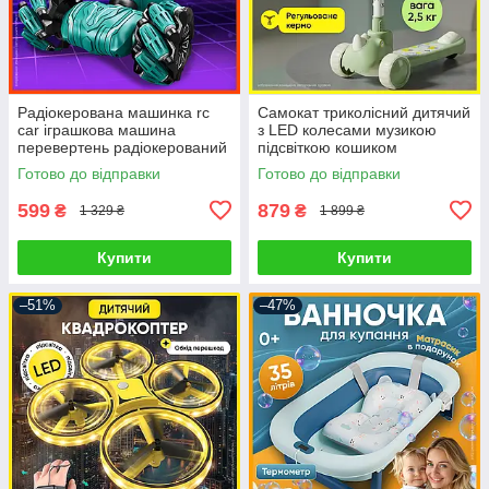
Радіокерована машинка rc
Самокат триколісний дитячий
car іграшкова машина
з LED колесами музикою
перевертень радіокерований
підсвіткою кошиком
автомобіль для дітей трюкова
регульоване кермо ніжне
Готово до відправки
Готово до відправки
з жестовим браслетом
гальмо складний транспорт
599
879
₴
₴
1 329 ₴
1 899 ₴
Купити
Купити
–51%
–47%