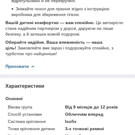
відрегульовані й не перекручені.
Знімайте чохол для прання згідно з інструкцією
виробника для збереження гігієни.
Вашій дитині комфортно — вам спокійно.
Це автокрісло
стане надійним партнером у дорозі, даруючи не лише
безпеку, а й затишок кожній подорожі.
Обирайте надійне. Ваша впевненість — наша
ціль!
Замовляйте вже зараз і подорожуйте спокійно, з
турботою про найцінніше!
Приховати
Характеристики
Основні
Вікова група
Від 9 місяців до 12 років
Спосіб установки
Обличчям вперед
Система кріплення
Isofix
Точки кріплення дитини
3-х точкові ремені