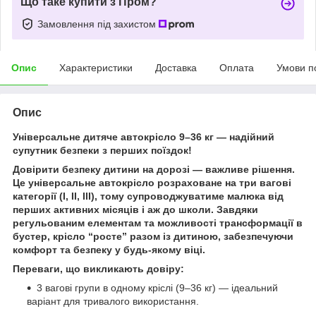
Що таке купити з Пром?
Замовлення під захистом
Опис
Характеристики
Доставка
Оплата
Умови п
Опис
Універсальне дитяче автокрісло 9–36 кг — надійний
супутник безпеки з перших поїздок!
Довірити безпеку дитини на дорозі — важливе рішення.
Це універсальне автокрісло розраховане на три вагові
категорії (I, II, III), тому супроводжуватиме малюка від
перших активних місяців і аж до школи. Завдяки
регульованим елементам та можливості трансформації в
бустер, крісло “росте” разом із дитиною, забезпечуючи
комфорт та безпеку у будь-якому віці.
Переваги, що викликають довіру:
3 вагові групи в одному кріслі (9–36 кг) — ідеальний
варіант для тривалого використання.