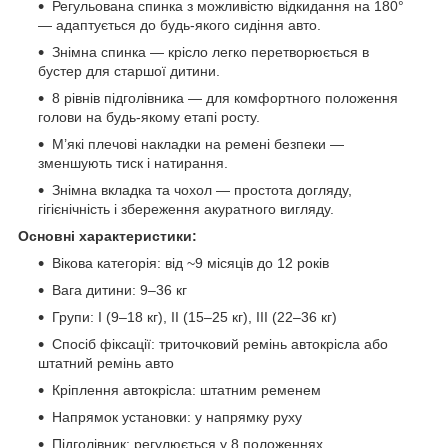
Регульована спинка з можливістю відкидання на 180°
— адаптується до будь-якого сидіння авто.
Знімна спинка — крісло легко перетворюється в
бустер для старшої дитини.
8 рівнів підголівника — для комфортного положення
голови на будь-якому етапі росту.
М’які плечові накладки на ремені безпеки —
зменшують тиск і натирання.
Знімна вкладка та чохол — простота догляду,
гігієнічність і збереження акуратного вигляду.
Основні характеристики:
Вікова категорія: від ~9 місяців до 12 років
Вага дитини: 9–36 кг
Групи: I (9–18 кг), II (15–25 кг), III (22–36 кг)
Спосіб фіксації: триточковий ремінь автокрісла або
штатний ремінь авто
Кріплення автокрісла: штатним ременем
Напрямок установки: у напрямку руху
Підголівник: регулюється у 8 положеннях