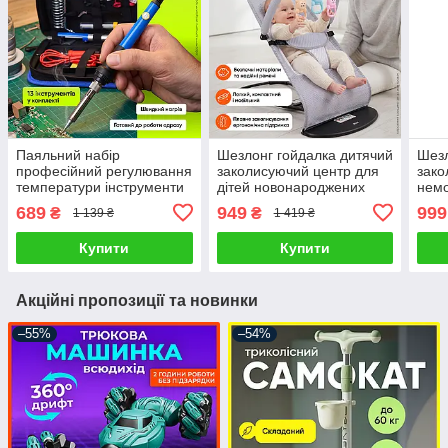
Паяльний набір
Шезлонг гойдалка дитячий
Шезл
професійний регулювання
заколисуючий центр для
зако
температури інструменти
дітей новонароджених
немо
для паяння з цифровим
крісло гойдалки дитяче
бага
689
949
999
₴
₴
1 139 ₴
1 419 ₴
паяльником
для немовлят
дитя
Купити
Купити
Акційні пропозиції та новинки
–55%
–54%