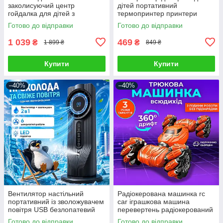
заколисуючий центр
дітей портативний
гойдалка для дітей з
термопринтер принтери
іграшками світлом гойдалки
дитячий мініпринтер
Готово до відправки
Готово до відправки
для немовлят заколисуюче
безпроводний фотопринтер
термопринтери
1 039
469
₴
₴
1 899 ₴
849 ₴
Купити
Купити
–40%
–40%
Вентилятор настільний
Радіокерована машинка rc
портативний із зволожувачем
car іграшкова машина
повітря USB безлопатевий
перевертень радіокерований
охолоджувач персональний
автомобіль для дітей трюкова
Готово до відправки
Готово до відправки