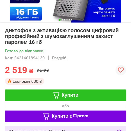
Диктофон з активацією голосом цифровий
професійний з шумозаглушенням захист
паролем 16 гб
Готово до відправки
Код: 5421461894139
Роздріб
2 519
₴
3 149 ₴
Економія
630 ₴
Купити
або
Купити з