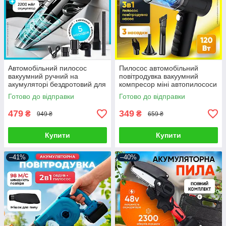
Автомобільний пилосос
Пилосос автомобільний
вакуумний ручний на
повітродувка вакуумний
акумуляторі бездротовий для
компресор міні автопилососи
прибирання автопилосос
бездротовий ручний для
Готово до відправки
Готово до відправки
сухого прибирання
479
349
₴
₴
949 ₴
659 ₴
Купити
Купити
–41%
–40%