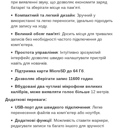
при виявленні звуку, що дозволяє економити заряд
батареї та зберігати місце на пам'яті.
Компактний та легкий дизайн
: Зручний у
використанні та легко переносити, ідеально підходить
для запису на ходу.
Великий обсяг пам'яті
: Досить місця для тривалих
записів без необхідності частого підключення до
комп'ютера.
Простота управління
: Інтуїтивно зрозумілий
інтерфейс дозволяє швидко налаштувати пристрій
навіть для новачків.
Підтримка карти MicroSD до 64 Гб
.
Дозволяє зберігати запис 11600 годин
.
Вбудовані два чутливі мікрофони великих
калібрів, може виявляти голос більше
12 метрів.
Додаткові переваги:
USB-порт для швидкого підключення
: Легке
перенесення файлів на комп'ютер або ноутбук.
Додаткові функції
: Можливість ставити маркери,
редагувати записи та багато іншого для зручності