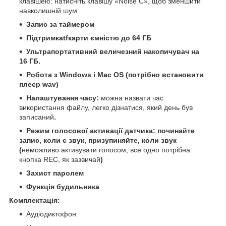
клавішею: натисніть клавішу «Noise C», щоб зменшити
навколишній шум
Запис за таймером
Підтримкаtfкарти ємністю до 64 ГБ
Ультрапортативний величезний накопичувач на
16 ГБ.
Робота з Windows і Mac OS (потрібно встановити
плеєр wav)
Налаштування часу:
можна назвати час
використання файлу, легко дізнатися, який день був
записаний
.
Режим голосової активації датчика: починайте
запис, коли є звук, призупиняйте, коли звук
(
неможливо активувати голосом, все одно потрібна
кнопка REC, як зазвичай
)
Захист паролем
Функція будильника
Комплектація:
Аудіодиктофон