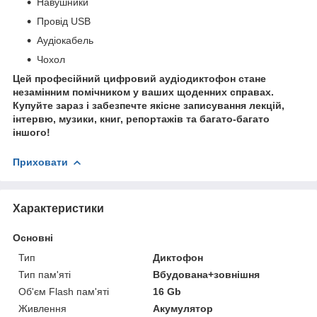
Навушники
Провід USB
Аудіокабель
Чохол
Цей професійний цифровий аудіодиктофон стане
незамінним помічником у ваших щоденних справах.
Купуйте зараз і забезпечте якісне записування лекцій,
інтервю, музики, книг, репортажів та багато-багато
іншого!
Приховати
Характеристики
Основні
Тип
Диктофон
Тип пам'яті
Вбудована+зовнішня
Об'єм Flash пам'яті
16 Gb
Живлення
Акумулятор