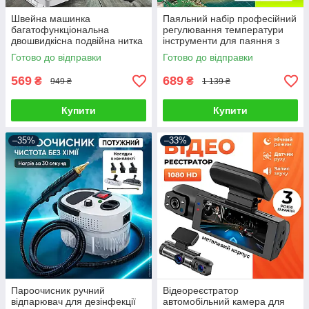
Швейна машинка
Паяльний набір професійний
багатофункціональна
регулювання температури
двошвидкісна подвійна нитка
інструменти для паяння з
переносна з педаллю на
цифровим паяльником
Готово до відправки
Готово до відправки
батарейках
569
689
₴
₴
949 ₴
1 139 ₴
Купити
Купити
–35%
–33%
Пароочисник ручний
Відеореєстратор
відпарювач для дезінфекції
автомобільний камера для