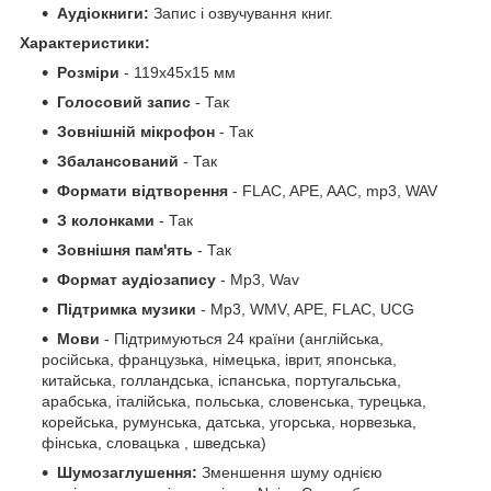
Аудіокниги:
Запис і озвучування книг.
Характеристики:
Розміри
- 119х45х15 мм
Голосовий запис
- Так
Зовнішній мікрофон
- Так
Збалансований
- Так
Формати відтворення
- FLAC, APE, AAC, mp3, WAV
З колонками
- Так
Зовнішня пам'ять
- Так
Формат аудіозапису
- Mp3, Wav
Підтримка музики
- Mp3, WMV, APE, FLAC, UCG
Мови
- Підтримуються 24 країни (англійська,
російська, французька, німецька, іврит, японська,
китайська, голландська, іспанська, португальська,
арабська, італійська, польська, словенська, турецька,
корейська, румунська, датська, угорська, норвезька,
фінська, словацька , шведська)
Шумозаглушення:
Зменшення шуму однією