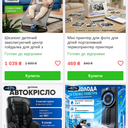
Шезлонг дитячий
Міні принтер для фото для
заколисуючий центр
дітей портативний
гойдалка для дітей з
термопринтер принтери
іграшками світлом гойдалки
дитячий мініпринтер
Готово до відправки
Готово до відправки
для немовлят заколисуюче
безпроводний фотопринтер
термопринтери
1 039
469
₴
₴
1 899 ₴
849 ₴
Купити
Купити
–43%
–40%