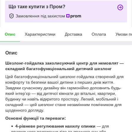
Що таке купити з Пром?
Замовлення під захистом
Опис
Характеристики
Доставка
Оплата
Умови п
Опис
Шезлонг-гойдалка заколисуючий центр для немовлят —
складний багатофункціональний дитячий шезлонг
Цей багатофункціональний шезлонг-гойдалка створений для
комфорту та безпеки вашої дитини з перших днів життя.
Завдяки сучасному дизайну він гармонійно доповнить будь-
який інтер’єр — від дитячої кімнати до вітальні, квартири,
будинку чи навіть відкритого простору. Легкий, мобільний і
складний — цей шезлонг стане незамінним помічником для
щоденного догляду.
Основні функції та переваги:
4-рівневе регулювання нахилу спинки
— для
правильного положення тіла та зручного сну або