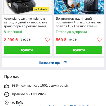
Автокрісло дитяче крісло в
Вентилятор настільний
авто для дітей універсальне
портативний із зволожувачем
трансформер регулювання
повітря USB безлопатевий
спинки
охолоджувач персональний
В наявності
Готово до відправки
міні кондиціонер LED
підсвітка
2 299
569
₴
₴
3 999 ₴
949 ₴
Купити
Купити
Показати ще
Про нас
99% позитивних з 1501 відгука за рік
Працює з 21.01.2023
м. Київ