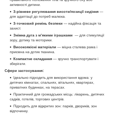
активності дитини.
3-рівневе регулювання висоти/позиції сидіння
—
для адаптації до потреб малюка.
3-точковий ремінь безпеки
— надійна фіксація та
захист.
Знімна дуга з м’якими іграшками
— для стимуляції
зору, дотику та моторики.
Високоякісні матеріали
— міцна сталева рама і
приємна на дотик тканина.
Компактне складання
— зручно транспортувати і
зберігати.
Сфери застосування:
Ідеально підходить для використання вдома: у
дитячих кімнатах, спальнях, вітальнях, квартирах,
приватних будинках, на терасах.
Практичний для громадських місць: лікарень, дитячих
садків, готелів, торгових центрів.
Підходить для відкритих зон: парків, двориків, зон
відпочинку.