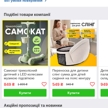
Всі умови повернення
Подібні товари компанії
Самокат триколісний
Переноска для дитини
Дитя
дитячий з LED колесами
слінг сумка для дітей
пала
музикою підсвіткою
сидіння на пояс кенгуру
скла
кошиком регульоване
для немовлят дитячі
буди
849
549
949
₴
₴
1 899 ₴
949 ₴
кермо ніжне гальмо
сумки переноски
складний транспорт
Купити
Купити
Акційні пропозиції та новинки