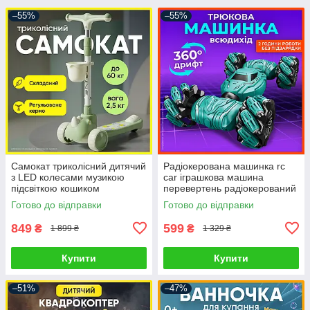
–55%
–55%
Самокат триколісний дитячий
Радіокерована машинка rc
з LED колесами музикою
car іграшкова машина
підсвіткою кошиком
перевертень радіокерований
регульоване кермо ніжне
автомобіль для дітей трюкова
Готово до відправки
Готово до відправки
гальмо складний транспорт
з жестовим браслетом
849
599
₴
₴
1 899 ₴
1 329 ₴
Купити
Купити
–51%
–47%