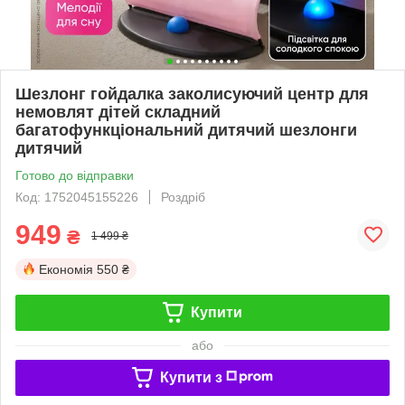
Шезлонг гойдалка заколисуючий центр для
немовлят дітей складний
багатофункціональний дитячий шезлонги
дитячий
Готово до відправки
Код: 1752045155226
Роздріб
949
₴
1 499 ₴
Економія
550 ₴
Купити
або
Купити з