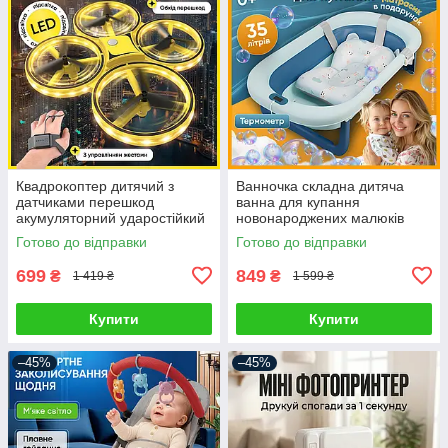
Квадрокоптер дитячий з
Ванночка складна дитяча
датчиками перешкод
ванна для купання
акумуляторний ударостійкий
новонароджених малюків
дрон керований жестами
дітей з термометром
Готово до відправки
Готово до відправки
управління браслетом
електронним датчиком
температури домашня
699
849
₴
₴
1 419 ₴
1 599 ₴
Купити
Купити
–45%
–45%