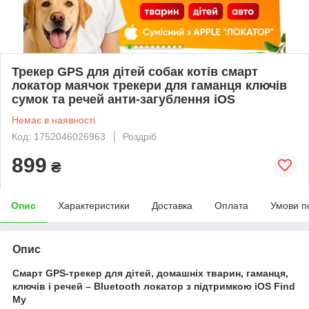
Трекер GPS для дітей собак котів смарт
локатор маячок трекери для гаманця ключів
сумок та речей анти-загублення iOS
Немає в наявності
Код: 1752046026963
Роздріб
899
₴
Опис
Характеристики
Доставка
Оплата
Умови п
Опис
Смарт GPS-трекер для дітей, домашніх тварин, гаманця,
ключів і речей – Bluetooth локатор з підтримкою iOS Find
My