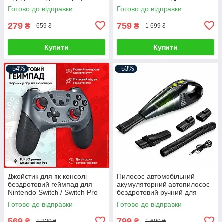
для дому
портативний ручний для
Готово до відправки
Готово до відправки
сухого прибирання міні
автопилосос
279
759
₴
₴
659 ₴
1 699 ₴
Купити
Купити
–54%
–53%
Джойстик для пк консолі
Пилосос автомобільний
бездротовий геймпад для
акумуляторний автопилосос
Nintendo Switch / Switch Pro
бездротовий ручний для
Android Windows PC
сухого та вологого
Готово до відправки
Готово до відправки
контролер ігровий джойстік
прибирання міні
автопилососи для салону
569
799
₴
₴
1 229 ₴
1 699 ₴