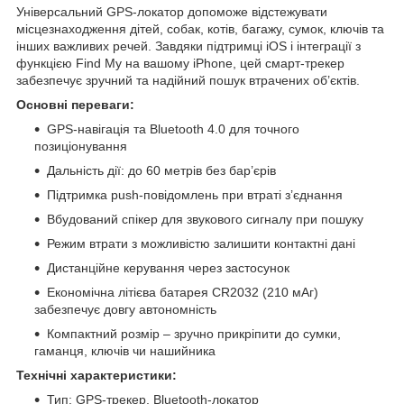
Універсальний GPS-локатор допоможе відстежувати
місцезнаходження дітей, собак, котів, багажу, сумок, ключів та
інших важливих речей. Завдяки підтримці iOS і інтеграції з
функцією Find My на вашому iPhone, цей смарт-трекер
забезпечує зручний та надійний пошук втрачених об’єктів.
Основні переваги:
GPS-навігація та Bluetooth 4.0 для точного
позиціонування
Дальність дії: до 60 метрів без бар’єрів
Підтримка push-повідомлень при втраті з’єднання
Вбудований спікер для звукового сигналу при пошуку
Режим втрати з можливістю залишити контактні дані
Дистанційне керування через застосунок
Економічна літієва батарея CR2032 (210 мАг)
забезпечує довгу автономність
Компактний розмір – зручно прикріпити до сумки,
гаманця, ключів чи нашийника
Технічні характеристики:
Тип: GPS-трекер, Bluetooth-локатор