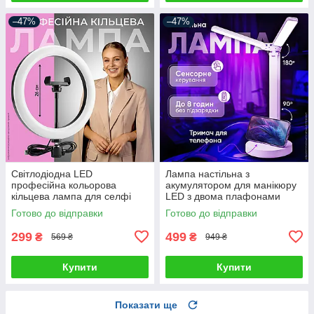
–47%
–47%
Світлодіодна LED
Лампа настільна з
професійна кольорова
акумулятором для манікюру
кільцева лампа для селфі
LED з двома плафонами
блогерів предметної зйомки
підставкою для телефону
Готово до відправки
Готово до відправки
26 см для фото і відео
сенсорним керуванням 3
режими світла
299
499
₴
₴
569 ₴
949 ₴
Купити
Купити
Показати ще