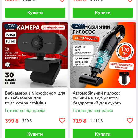
Купити
Купити
–50%
–49%
Вебкамера з мікрофоном для
Автомобільний пилосос
пк вебкамера для
ручний на акумуляторі
комп'ютера стрімів з
бездротовий для сухого
автофокусом вебка full hd
прибирання автопилосос для
Готово до відправки
Готово до відправки
1920 x 1080
салону автомобіля з
насадками
399
719
₴
₴
799 ₴
1 419 ₴
Купити
Купити