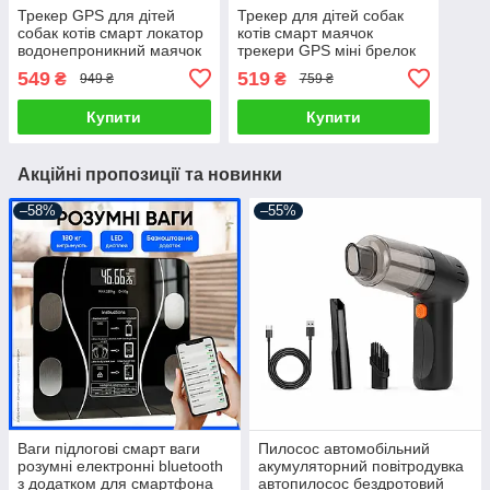
Трекер GPS для дітей
Трекер для дітей собак
собак котів смарт локатор
котів смарт маячок
водонепроникний маячок
трекери GPS міні брелок
трекери для відстеження
локатор портативний
549
519
₴
₴
949 ₴
759 ₴
авто велосипеда гаманця
автономний для пошуку
ключів
Купити
Купити
Акційні пропозиції та новинки
–58%
–55%
Ваги підлогові смарт ваги
Пилосос автомобільний
розумні електронні bluetooth
акумуляторний повітродувка
з додатком для смартфона
автопилосос бездротовий