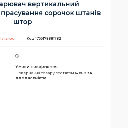
арювач вертикальний
 прасування сорочок штанів
штор
наявності
Код:
1755178881782
повернення товару протягом 14 днів
за
домовленістю