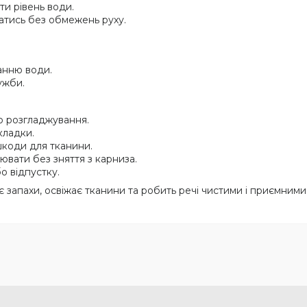
ти рівень води.
тись без обмежень руху.
канню води.
ужби.
о розгладжування.
кладки.
шкоди для тканини.
ювати без зняття з карниза.
о відпустку.
ає запахи, освіжає тканини та робить речі чистими і приємними