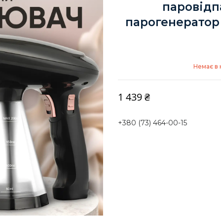
паровідп
парогенератор
Немає в 
1 439 ₴
+380 (73) 464-00-15