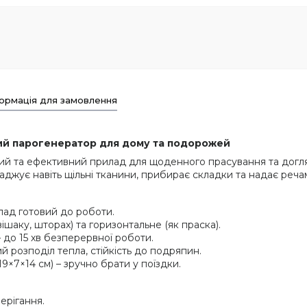
ормація для замовлення
ний парогенератор для дому та подорожей
ий та ефективний прилад для щоденного прасування та догля
гладжує навіть щільні тканини, прибирає складки та надає реча
илад готовий до роботи.
ішаку, шторах) та горизонтальне (як праска).
 до 15 хв безперервної роботи.
й розподіл тепла, стійкість до подряпин.
 19×7×14 см) – зручно брати у поїздки.
ерігання.