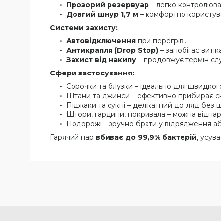
Прозорий резервуар
– легко контролюва
Довгий шнур 1,7 м
– комфортно користува
Системи захисту:
Автовідключення
при перегріві.
Антикрапля (Drop Stop)
– запобігає виті
Захист від накипу
– продовжує термін сл
Сфери застосування:
Сорочки та блузки – ідеально для швидког
Штани та джинси – ефективно прибирає с
Піджаки та сукні – делікатний догляд без 
Штори, гардини, покривала – можна відпар
Подорожі – зручно брати у відрядження аб
Гарячий пар
вбиває до 99,9% бактерій
, усув