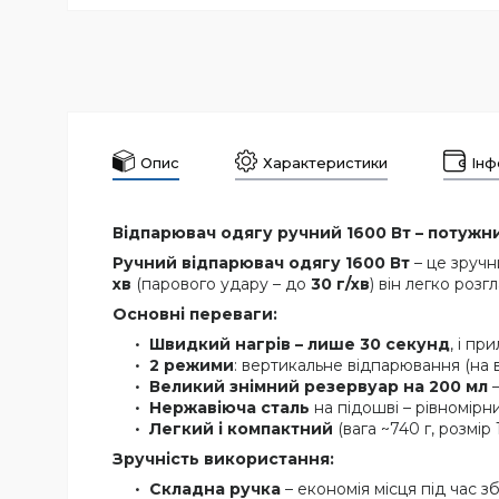
Опис
Характеристики
Інф
Відпарювач одягу ручний 1600 Вт – потуж
Ручний відпарювач одягу 1600 Вт
– це зручн
хв
(парового удару – до
30 г/хв
) він легко роз
Основні переваги:
Швидкий нагрів – лише 30 секунд
, і пр
2 режими
: вертикальне відпарювання (на в
Великий знімний резервуар на 200 мл
–
Нержавіюча сталь
на підошві – рівномірни
Легкий і компактний
(вага ~740 г, розмір
Зручність використання:
Складна ручка
– економія місця під час зб