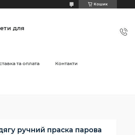
Кошик
жети для
ставка та оплата
Контакти
дягу ручний праска парова