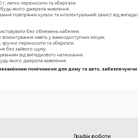
0 г, легко переносити та зберігати.
 будь-якого джерела живлення.
вання повітряних кульок та інтелектуальний захист від випадк
ристовувати без обмежень кабелем.
е всмоктування навіть у важкодоступних місцях.
г, зручно переносити та зберігати.
ня без зайвого шуму.
окуванням від випадкового натискання.
будь-якого джерела живлення.
незамінним помічником для дому та авто, забезпечуюч
Графік роботи