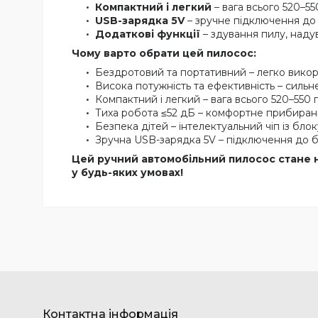
Компактний і легкий
– вага всього 520–55
USB-зарядка 5V
– зручне підключення до
Додаткові функції
– здування пилу, наду
Чому варто обрати цей пилосос:
Бездротовий та портативний – легко вико
Висока потужність та ефективність – сильн
Компактний і легкий – вага всього 520–550 
Тиха робота ≤52 дБ – комфортне прибиран
Безпека дітей – інтелектуальний чіп із бл
Зручна USB-зарядка 5V – підключення до 
Цей ручний автомобільний пилосос стане 
у будь-яких умовах!