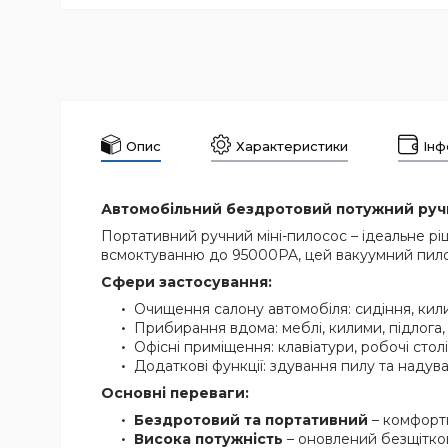
Опис
Характеристики
Інф
Автомобільний бездротовий потужний ручн
Портативний ручний міні-пилосос – ідеальне р
всмоктуванню до 95000PA, цей вакуумний пилосо
Сфери застосування:
Очищення салону автомобіля: сидіння, кили
Прибирання вдома: меблі, килими, підлога, п
Офісні приміщення: клавіатури, робочі столі,
Додаткові функції: здування пилу та надува
Основні переваги:
Бездротовий та портативний
– комфорт
Висока потужність
– оновлений безщітков