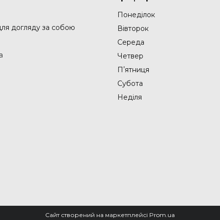
Понеділок
 для догляду за собою
Вівторок
Середа
а
Четвер
Пʼятниця
Субота
Неділя
Сайт створений на маркетплейсі
Prom.ua