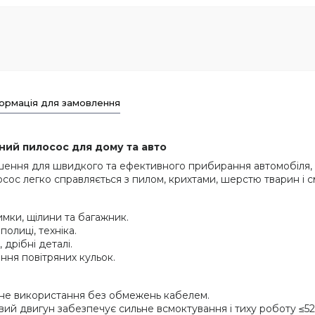
ормація для замовлення
ий пилосос для дому та авто
ішення для швидкого та ефективного прибирання автомобіля,
с легко справляється з пилом, крихтами, шерстю тварин і см
мки, щілини та багажник.
олиці, техніка.
 дрібні деталі.
ння повітряних кульок.
не використання без обмежень кабелем.
ий двигун забезпечує сильне всмоктування і тиху роботу ≤52