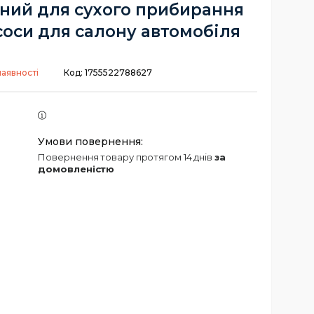
ний для сухого прибирання
соси для салону автомобіля
наявності
Код:
1755522788627
повернення товару протягом 14 днів
за
домовленістю