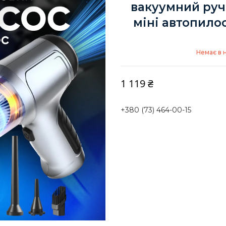
вакуумний руч
міні автопило
Немає в 
1 119 ₴
+380 (73) 464-00-15