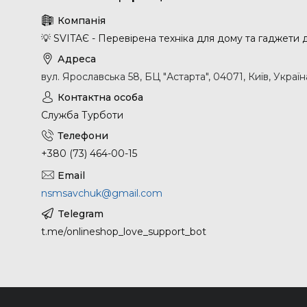
💡 SVITAЄ - Перевірена техніка для дому та гаджети
вул. Ярославська 58, БЦ "Астарта", 04071, Київ, Україн
Служба Турботи
+380 (73) 464-00-15
nsmsavchuk@gmail.com
t.me/onlineshop_love_support_bot