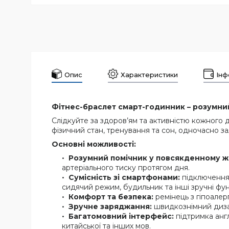
Опис
Характеристики
Інф
Фітнес-браслет смарт-годинник – розумний
Слідкуйте за здоров’ям та активністю кожног
фізичний стан, тренування та сон, одночасно з
Основні можливості:
Розумний помічник у повсякденному жи
артеріального тиску протягом дня.
Сумісність зі смартфонами:
підключення 
сидячий режим, будильник та інші зручні функ
Комфорт та безпека:
ремінець з гіпоалер
Зручне заряджання:
швидкознімний дизай
Багатомовний інтерфейс:
підтримка англі
китайської та інших мов.