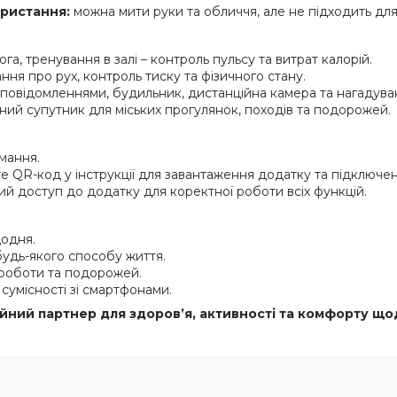
ористання:
можна мити руки та обличчя, але не підходить для
ога, тренування в залі – контроль пульсу та витрат калорій.
ння про рух, контроль тиску та фізичного стану.
 повідомленнями, будильник, дистанційна камера та нагадуван
ний супутник для міських прогулянок, походів та подорожей.
мання.
QR-код у інструкції для завантаження додатку та підключен
ий доступ до додатку для коректної роботи всіх функцій.
щодня.
будь-якого способу життя.
 роботи та подорожей.
сумісності зі смартфонами.
йний партнер для здоров’я, активності та комфорту що