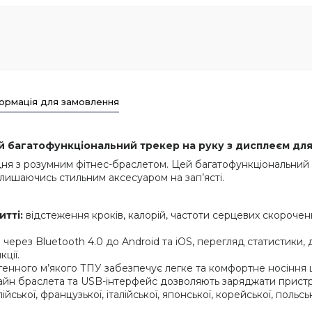
ормація для замовлення
 багатофункціональний трекер на руку з дисплеєм для 
о дня з розумним фітнес-браслетом. Цей багатофункціональн
алишаючись стильним аксесуаром на зап’ясті.
тті:
відстеження кроків, калорій, частоти серцевих скорочень,
через Bluetooth 4.0 до Android та iOS, перегляд статистики,
ції.
генного м’якого ТПУ забезпечує легке та комфортне носіння ц
н браслета та USB-інтерфейс дозволяють заряджати пристрій
йської, французької, італійської, японської, корейської, польсько