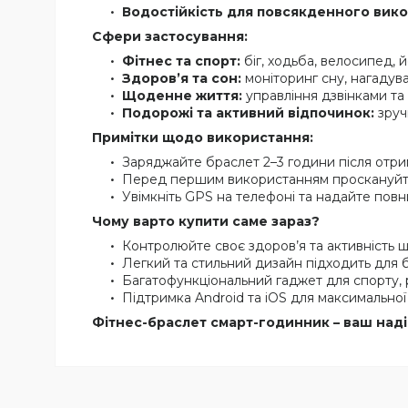
Водостійкість для повсякденного вик
Сфери застосування:
Фітнес та спорт:
біг, ходьба, велосипед, й
Здоров’я та сон:
моніторинг сну, нагадува
Щоденне життя:
управління дзвінками та
Подорожі та активний відпочинок:
зруч
Примітки щодо використання:
Заряджайте браслет 2–3 години після отри
Перед першим використанням проскануйте 
Увімкніть GPS на телефоні та надайте повн
Чому варто купити саме зараз?
Контролюйте своє здоров’я та активність 
Легкий та стильний дизайн підходить для 
Багатофункціональний гаджет для спорту,
Підтримка Android та iOS для максимальної 
Фітнес-браслет смарт-годинник – ваш наді