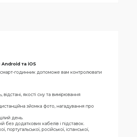
Android та iOS
ий смарт-годинник допоможе вам контролювати
 відстані, якості сну та вимірювання
 дистанційна зйомка фото, нагадування про
ілий день.
 без додаткових кабелів і підставок.
ї, португальської, російської, іспанської,