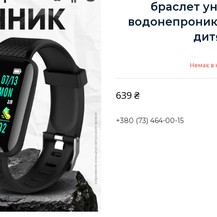
браслет ун
водонепроник
дит
Немає в 
639 ₴
+380 (73) 464-00-15