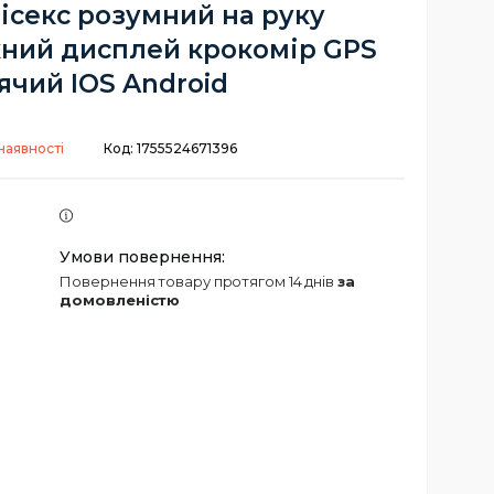
ісекс розумний на руку
ний дисплей крокомір GPS
ячий IOS Android
наявності
Код:
1755524671396
повернення товару протягом 14 днів
за
домовленістю