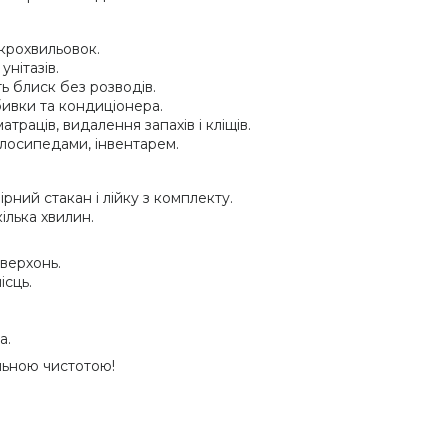
ікрохвильовок.
унітазів.
ь блиск без розводів.
бивки та кондиціонера.
атраців, видалення запахів і кліщів.
елосипедами, інвентарем.
рний стакан і лійку з комплекту.
ілька хвилин.
верхонь.
сць.
а.
льною чистотою!