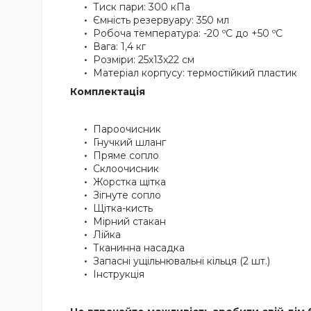
Тиск пари: 300 кПа
Ємність резервуару: 350 мл
Робоча температура: -20 ºC до +50 ºC
Вага: 1,4 кг
Розміри: 25х13х22 см
Матеріал корпусу: термостійкий пластик
Комплектація
Пароочисник
Гнучкий шланг
Пряме сопло
Склоочисник
Жорстка щітка
Зігнуте сопло
Щітка-кисть
Мірний стакан
Лійка
Тканинна насадка
Запасні ущільнювальні кільця (2 шт.)
Інструкція