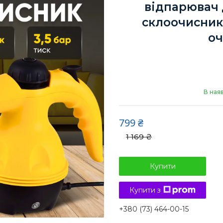
відпарювач 
склоочисник
о
В ная
799 ₴
1 169 ₴
Купити
Купити з
+380 (73) 464-00-15