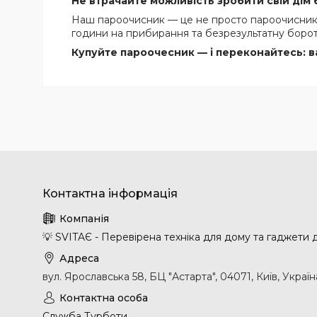
Не втрачайте можливість зробити свій дім
Наш пароочисник — це не просто пароочисник
години на прибирання та безрезультатну борот
Купуйте пароочесник — і переконайтесь: ва
💡 SVITAЄ - Перевірена техніка для дому та гаджети
вул. Ярославська 58, БЦ "Астарта", 04071, Київ, Україн
Служба Турботи