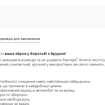
ормація для замовлення
— ваша зброя у боротьбі з брудом!
 залишають розводи та не усувають бактерії? Хочете чистоту 
ний, компактний, зручний у використанні, він легко замінить 
 глибокого очищення навіть найстійкіших забруднень.
а, що проникає в найдрібніші щілини.
фективний вдома, в автомобілі чи на вулиці.
просто зберігати.
ьна свобода руху.
оверхні чи задачі.