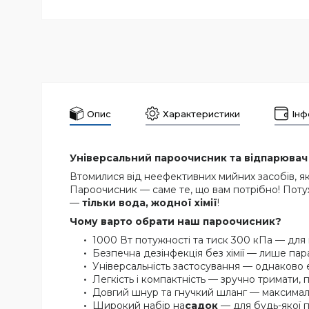
Опис
Характеристики
Інф
Універсальний пароочисник та відпарювач 
Втомилися від неефективних мийних засобів, які
Пароочисник — саме те, що вам потрібно! Потуж
—
тільки вода, жодної хімії
!
Чому варто обрати наш пароочисник?
1000 Вт потужності та тиск 300 кПа — для
Безпечна дезінфекція без хімії — лише пар
Універсальність застосування — однаково е
Легкість і компактність — зручно тримати, 
Довгий шнур та гнучкий шланг — максимал
Широкий набір на
садок
— для будь-якої п