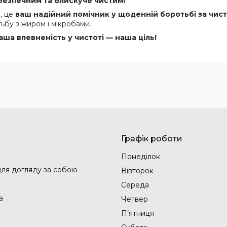
 безпечним та блискуче чистим!
, це
ваш надійний помічник у щоденній боротьбі за чис
ьбу з жиром і мікробами.
ша впевненість у чистоті — наша ціль!
Графік роботи
Понеділок
 для догляду за собою
Вівторок
Середа
а
Четвер
Пʼятниця