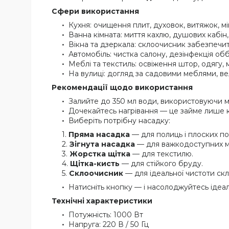
Сфери використання
Кухня: очищення плит, духовок, витяжок, м
Ванна кімната: миття кахлю, душових кабін, 
Вікна та дзеркала: склоочисник забезпечит
Автомобіль: чистка салону, дезінфекція об
Меблі та текстиль: освіження штор, одягу, м
На вулиці: догляд за садовими меблями, в
Рекомендації щодо використання
Залийте до 350 мл води, використовуючи мі
Дочекайтесь нагрівання — це займе лише к
Виберіть потрібну насадку:
Пряма насадка
— для полиць і плоских по
Зігнута насадка
— для важкодоступних мі
Жорстка щітка
— для текстилю.
Щітка-кисть
— для стійкого бруду.
Склоочисник
— для ідеальної чистоти скл
Натисніть кнопку — і насолоджуйтесь ідеа
Технічні характеристики
Потужність: 1000 Вт
Напруга: 220 В / 50 Гц