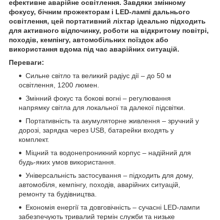
ефективне аварійне освітлення. Завдяки змінному
фокусу, бічним прожекторам і LED-лампі дальнього
освітлення, цей портативний ліхтар ідеально підходить
для активного відпочинку, роботи на відкритому повітрі,
походів, кемпінгу, автомобільних поїздок або
використання вдома під час аварійних ситуацій.
Переваги:
Сильне світло та великий радіус дії – до 50 м
освітлення, 1200 люмен.
Змінний фокус та бокові вогні – регулювання
напрямку світла для локальної та далекої підсвітки.
Портативність та акумуляторне живлення – зручний у
дорозі, зарядка через USB, батарейки входять у
комплект.
Міцний та водонепроникний корпус – надійний для
будь-яких умов використання.
Універсальність застосування – підходить для дому,
автомобіля, кемпінгу, походів, аварійних ситуацій,
ремонту та будівництва.
Економія енергії та довговічність – сучасні LED-лампи
забезпечують тривалий термін служби та низьке