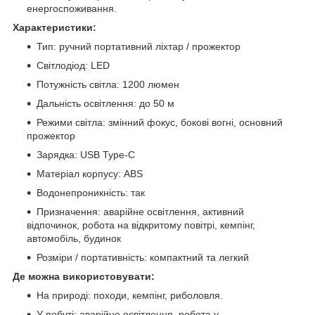
енергоспоживання.
Характеристики:
Тип: ручний портативний ліхтар / прожектор
Світлодіод: LED
Потужність світла: 1200 люмен
Дальність освітлення: до 50 м
Режими світла: змінний фокус, бокові вогні, основний
прожектор
Зарядка: USB Type-C
Матеріал корпусу: ABS
Водонепроникність: так
Призначення: аварійне освітлення, активний
відпочинок, робота на відкритому повітрі, кемпінг,
автомобіль, будинок
Розміри / портативність: компактний та легкий
Де можна використовувати:
На природі: походи, кемпінг, риболовля.
У побуті: аварійне освітлення, робота у