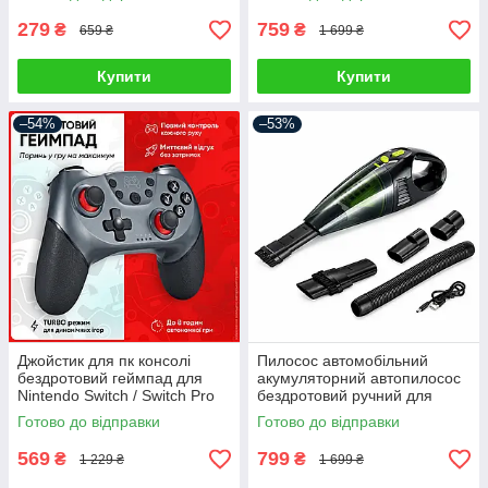
сухого прибирання міні
автопилосос
279
759
₴
₴
659 ₴
1 699 ₴
Купити
Купити
–54%
–53%
Джойстик для пк консолі
Пилосос автомобільний
бездротовий геймпад для
акумуляторний автопилосос
Nintendo Switch / Switch Pro
бездротовий ручний для
Android Windows PC
сухого та вологого
Готово до відправки
Готово до відправки
контролер ігровий джойстік
прибирання міні
автопилососи для салону
569
799
₴
₴
1 229 ₴
1 699 ₴