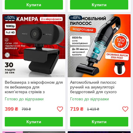
Купити
Купити
–50%
–49%
Вебкамера з мікрофоном для
Автомобільний пилосос
пк вебкамера для
ручний на акумуляторі
комп'ютера стрімів з
бездротовий для сухого
автофокусом вебка full hd
прибирання автопилосос для
Готово до відправки
Готово до відправки
1920 x 1080
салону автомобіля з
насадками
399
719
₴
₴
799 ₴
1 419 ₴
Купити
Купити