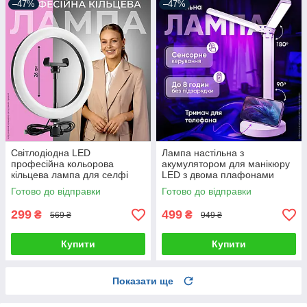
–47%
–47%
Світлодіодна LED
Лампа настільна з
професійна кольорова
акумулятором для манікюру
кільцева лампа для селфі
LED з двома плафонами
блогерів предметної зйомки
підставкою для телефону
Готово до відправки
Готово до відправки
26 см для фото і відео
сенсорним керуванням 3
режими світла
299
499
₴
₴
569 ₴
949 ₴
Купити
Купити
Показати ще