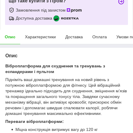
Що таке купити з Пром?
Замовлення під захистом
Доступна доставка
Опис
Характеристики
Доставка
Оплата
Умови п
Опис
Віброплатформа для схуднення та тренувань з
еспандерами і пультом
Підніміть ваші домашні тренування на новий рівень з
потужною віброплатформою для фітнесу. Цей вібраційний
тренажер ідеально підходить для схуднення, зміцнення м’язів
та покращення загального тонусу тіла. Завдяки сучасному
механізму вібрації, він активізує кровообіг, прискорює обмін
речовин і допомагає швидше спалювати калорії, роблячи
домашні тренування максимально ефективними.
Переваги віброплатформи:
Міцна конструкція витримує вагу до 120 кг