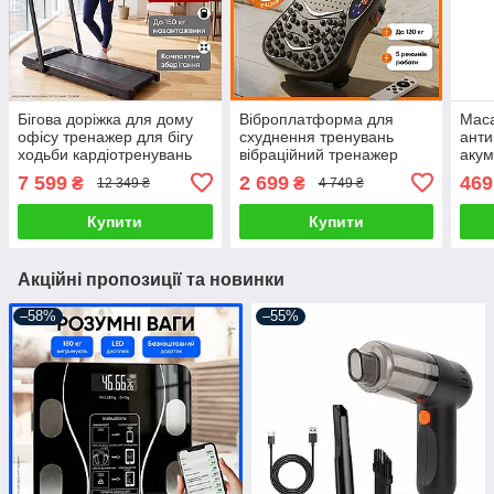
Бігова доріжка для дому
Віброплатформа для
Маса
офісу тренажер для бігу
схуднення тренувань
анти
ходьби кардіотренувань
вібраційний тренажер
аку
складна портативний
атицелюлітний для
порт
7 599
2 699
469
₴
₴
12 349 ₴
4 749 ₴
килимок з
фітнесу схуднення та
інфр
дисплеєм пультом
зміцнення м'язів
Купити
Купити
Акційні пропозиції та новинки
–58%
–55%