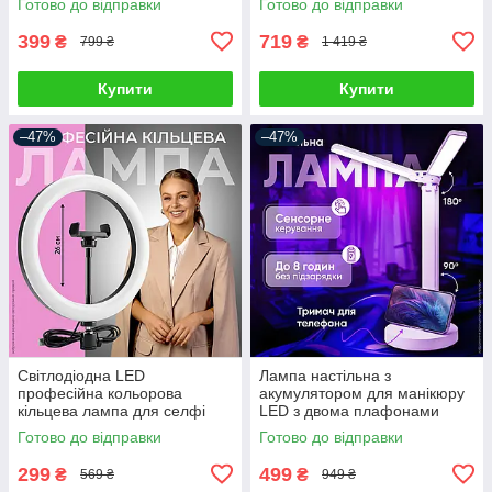
Готово до відправки
Готово до відправки
1920 x 1080
салону автомобіля з
насадками
399
719
₴
₴
799 ₴
1 419 ₴
Купити
Купити
–47%
–47%
Світлодіодна LED
Лампа настільна з
професійна кольорова
акумулятором для манікюру
кільцева лампа для селфі
LED з двома плафонами
блогерів предметної зйомки
підставкою для телефону
Готово до відправки
Готово до відправки
26 см для фото і відео
сенсорним керуванням 3
режими світла
299
499
₴
₴
569 ₴
949 ₴