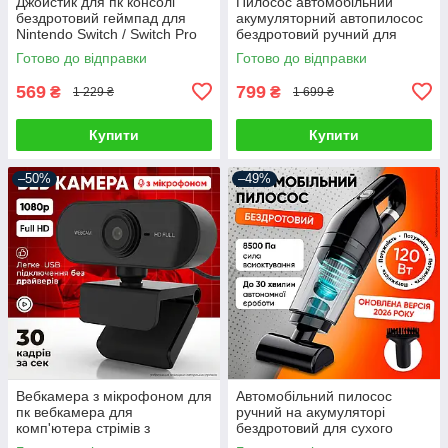
Джойстик для пк консолі
Пилосос автомобільний
бездротовий геймпад для
акумуляторний автопилосос
Nintendo Switch / Switch Pro
бездротовий ручний для
Android Windows PC
сухого та вологого
Готово до відправки
Готово до відправки
контролер ігровий джойстік
прибирання міні
автопилососи для салону
569
799
₴
₴
1 229 ₴
1 699 ₴
Купити
Купити
–50%
–49%
Вебкамера з мікрофоном для
Автомобільний пилосос
пк вебкамера для
ручний на акумуляторі
комп'ютера стрімів з
бездротовий для сухого
автофокусом вебка full hd
прибирання автопилосос для