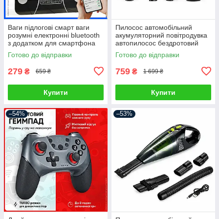
Ваги підлогові смарт ваги
Пилосос автомобільний
розумні електронні bluetooth
акумуляторний повітродувка
з додатком для смартфона
автопилосос бездротовий
для дому
портативний ручний для
Готово до відправки
Готово до відправки
сухого прибирання міні
автопилосос
279
759
₴
₴
659 ₴
1 699 ₴
Купити
Купити
–54%
–53%