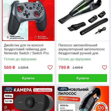
Джойстик для пк консолі
Пилосос автомобільний
бездротовий геймпад для
акумуляторний автопилосос
Nintendo Switch / Switch Pro
бездротовий ручний для
Android Windows PC
сухого та вологого
Готово до відправки
Готово до відправки
контролер ігровий джойстік
прибирання міні
автопилососи для салону
569
799
₴
₴
1 229 ₴
1 699 ₴
Купити
Купити
–50%
–49%