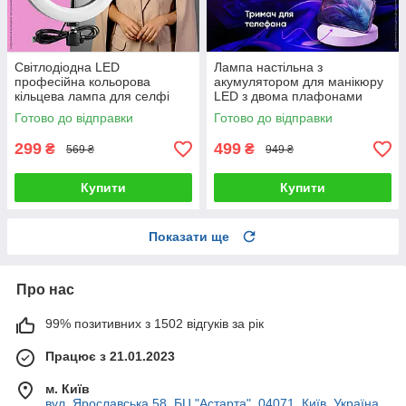
Світлодіодна LED
Лампа настільна з
професійна кольорова
акумулятором для манікюру
кільцева лампа для селфі
LED з двома плафонами
блогерів предметної зйомки
підставкою для телефону
Готово до відправки
Готово до відправки
26 см для фото і відео
сенсорним керуванням 3
режими світла
299
499
₴
₴
569 ₴
949 ₴
Купити
Купити
Показати ще
Про нас
99% позитивних з 1502 відгуків за рік
Працює з 21.01.2023
м. Київ
вул. Ярославська 58, БЦ "Астарта", 04071, Київ, Україна