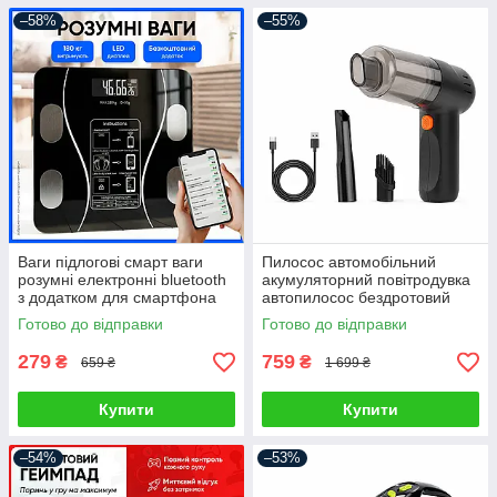
–58%
–55%
Ваги підлогові смарт ваги
Пилосос автомобільний
розумні електронні bluetooth
акумуляторний повітродувка
з додатком для смартфона
автопилосос бездротовий
для дому
портативний ручний для
Готово до відправки
Готово до відправки
сухого прибирання міні
автопилосос
279
759
₴
₴
659 ₴
1 699 ₴
Купити
Купити
–54%
–53%