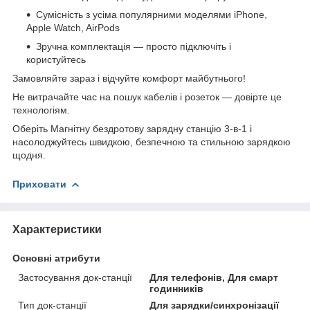
Сумісність з усіма популярними моделями iPhone,
Apple Watch, AirPods
Зручна комплектація — просто підключіть і
користуйтесь
Замовляйте зараз і відчуйте комфорт майбутнього!
Не витрачайте час на пошук кабелів і розеток — довірте це
технологіям.
Оберіть Магнітну бездротову зарядну станцію 3-в-1 і
насолоджуйтесь швидкою, безпечною та стильною зарядкою
щодня.
Приховати
Характеристики
Основні атрибути
Застосування док-станції
Для телефонів, Для смарт
годинників
Тип док-станції
Для зарядки/синхронізації