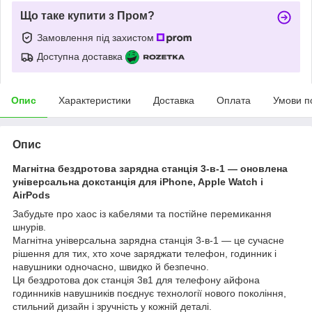
Що таке купити з Пром?
Замовлення під захистом
Доступна доставка
Опис
Характеристики
Доставка
Оплата
Умови п
Опис
Магнітна бездротова зарядна станція 3-в-1 — оновлена
універсальна докстанція для iPhone, Apple Watch і
AirPods
Забудьте про хаос із кабелями та постійне перемикання
шнурів.
Магнітна універсальна зарядна станція 3-в-1 — це сучасне
рішення для тих, хто хоче заряджати телефон, годинник і
навушники одночасно, швидко й безпечно.
Ця бездротова док станція 3в1 для телефону айфона
годинників навушників поєднує технології нового покоління,
стильний дизайн і зручність у кожній деталі.