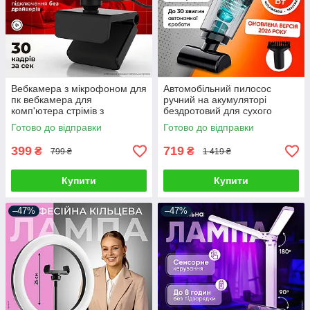
Вебкамера з мікрофоном для
Автомобільний пилосос
пк вебкамера для
ручний на акумуляторі
комп'ютера стрімів з
бездротовий для сухого
автофокусом вебка full hd
прибирання автопилосос для
Готово до відправки
Готово до відправки
1920 x 1080
салону автомобіля з
насадками
399
719
₴
₴
799 ₴
1 419 ₴
Купити
Купити
–47%
–47%