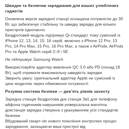
Швидке та безпечне заряджання для ваших улюблених
гаджетів
Оновлена версія зарядної станції оснащена потужністю до 30
Вт, що забезпечує стабільну та швидку зарядку для кількох
пристроїв одночасно.
Бездротовий модуль підтримує Qi-стандарт, тому сумісний із
iPhone 12, 13, 14, 15, 16 серій, включно з iPhone 12 Pro, 13
Pro, 14 Pro Max, 15 Pro, 16 Pro Max, а також з AirPods, AirPods
Pro та Apple Watch серій 2–9 і SE.
Не підтримує Samsung Watch.
Використовуйте адаптер живлення QC 3.0 або PD (понад 18
Вт), щоб отримати максимальну швидкість зарядки.
Зверніть увагу: оригінальний адаптер Apple не сумісний із
цією моделлю через обмеження потужності.
Розумна система безпеки — дев’ять рівнів захисту
Зарядна станція бездротова док станція 3в1 для телефону
айфона годинників навушників універсальна магнітна
докстанція зарядка створена з урахуванням усіх стандартів
безпеки.
Вбудований смарт-чіп нового покоління контролює процес
заряджання, захищаючи ваші пристрої від: