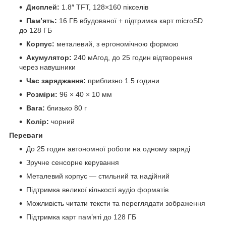
Дисплей:
1.8″ TFT, 128×160 пікселів
Пам’ять:
16 ГБ вбудованої + підтримка карт microSD
до 128 ГБ
Корпус:
металевий, з ергономічною формою
Акумулятор:
240 мАгод, до 25 годин відтворення
через навушники
Час заряджання:
приблизно 1.5 години
Розміри:
96 × 40 × 10 мм
Вага:
близько 80 г
Колір:
чорний
Переваги
До 25 годин автономної роботи на одному заряді
Зручне сенсорне керування
Металевий корпус — стильний та надійний
Підтримка великої кількості аудіо форматів
Можливість читати тексти та переглядати зображення
Підтримка карт пам’яті до 128 ГБ