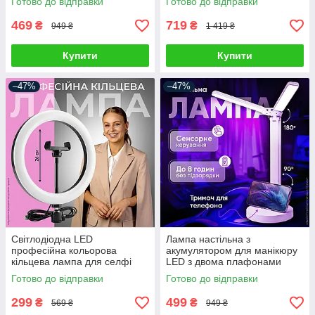
Готово до відправки
Готово до відправки
1920 x 1080
салону автомобіля з
насадками
469
719
₴
₴
949 ₴
1 419 ₴
Купити
Купити
–47%
–47%
Світлодіодна LED
Лампа настільна з
професійна кольорова
акумулятором для манікюру
кільцева лампа для селфі
LED з двома плафонами
блогерів предметної зйомки
підставкою для телефону
Готово до відправки
Готово до відправки
26 см для фото і відео
сенсорним керуванням 3
режими світла
299
499
₴
₴
569 ₴
949 ₴