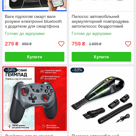
Ваги підлогові смарт ваги
Пилосос автомобільний
розумні електронні bluetooth
акумуляторний повітродувка
з додатком для смартфона
автопилосос бездротовий
для дому
портативний ручний для
Готово до відправки
Готово до відправки
сухого прибирання міні
автопилосос
279
759
₴
₴
659 ₴
1 699 ₴
Купити
Купити
–54%
–53%