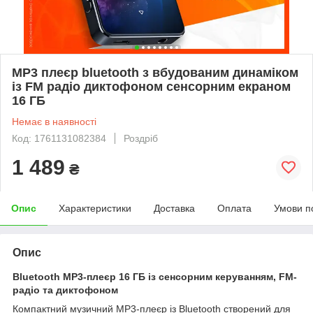
MP3 плеєр bluetooth з вбудованим динаміком
із FM радіо диктофоном сенсорним екраном
16 ГБ
Немає в наявності
Код: 1761131082384
Роздріб
1 489
₴
Опис
Характеристики
Доставка
Оплата
Умови п
Опис
Bluetooth MP3-плеєр 16 ГБ із сенсорним керуванням, FM-
радіо та диктофоном
Компактний музичний MP3-плеєр із Bluetooth створений для