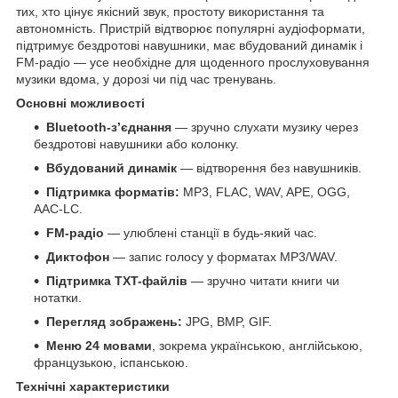
тих, хто цінує якісний звук, простоту використання та
автономність. Пристрій відтворює популярні аудіоформати,
підтримує бездротові навушники, має вбудований динамік і
FM-радіо — усе необхідне для щоденного прослуховування
музики вдома, у дорозі чи під час тренувань.
Основні можливості
Bluetooth-з’єднання
— зручно слухати музику через
бездротові навушники або колонку.
Вбудований динамік
— відтворення без навушників.
Підтримка форматів:
MP3, FLAC, WAV, APE, OGG,
AAC-LC.
FM-радіо
— улюблені станції в будь-який час.
Диктофон
— запис голосу у форматах MP3/WAV.
Підтримка TXT-файлів
— зручно читати книги чи
нотатки.
Перегляд зображень:
JPG, BMP, GIF.
Меню 24 мовами
, зокрема українською, англійською,
французькою, іспанською.
Технічні характеристики