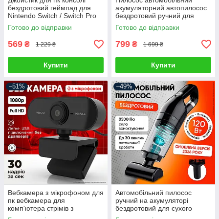
Джойстик для пк консолі
Пилосос автомобільний
бездротовий геймпад для
акумуляторний автопилосос
Nintendo Switch / Switch Pro
бездротовий ручний для
Android Windows PC
сухого та вологого
Готово до відправки
Готово до відправки
контролер ігровий джойстік
прибирання міні
автопилососи для салону
569
799
₴
₴
1 229 ₴
1 699 ₴
Купити
Купити
–51%
–49%
Вебкамера з мікрофоном для
Автомобільний пилосос
пк вебкамера для
ручний на акумуляторі
комп'ютера стрімів з
бездротовий для сухого
автофокусом вебка full hd
прибирання автопилосос для