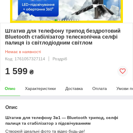
Штатив для телефону трипод бездротовий
Bluetooth стабілізатор телескопічна селфі
палиця із світлодіодним світлом
Немає в наявності
Код: 1761057327114
Роздріб
1 599
₴
Опис
Характеристики
Доставка
Оплата
Умови п
Опис
Штатив для телефону 3в1 — Bluetooth трипод, селфі
палиця та стабілізатор з підсвічуванням
Створюй ідеальні фото та відео будь-де!