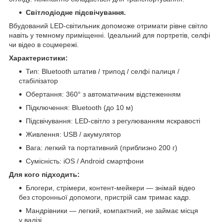
Світлодіодне підсвічування.
Вбудований LED-світильник допоможе отримати рівне світло
навіть у темному приміщенні. Ідеальний для портретів, селфі
чи відео в соцмережі.
Характеристики:
Тип: Bluetooth штатив / трипод / селфі палиця /
стабілізатор
Обертання: 360° з автоматичним відстеженням
Підключення: Bluetooth (до 10 м)
Підсвічування: LED-світло з регулюванням яскравості
Живлення: USB / акумулятор
Вага: легкий та портативний (приблизно 200 г)
Сумісність: iOS / Android смартфони
Для кого підходить:
Блогери, стрімери, контент-мейкери — знімай відео
без сторонньої допомоги, пристрій сам тримає кадр.
Мандрівники — легкий, компактний, не займає місця
у валізі.