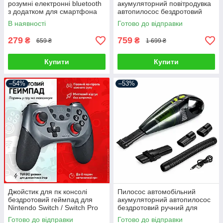
розумні електронні bluetooth
акумуляторний повітродувка
з додатком для смартфона
автопилосос бездротовий
для дому
портативний ручний для
В наявності
Готово до відправки
сухого прибирання міні
автопилосос
279
759
₴
₴
659 ₴
1 699 ₴
Купити
Купити
–54%
–53%
Джойстик для пк консолі
Пилосос автомобільний
бездротовий геймпад для
акумуляторний автопилосос
Nintendo Switch / Switch Pro
бездротовий ручний для
Android Windows PC
сухого та вологого
Готово до відправки
Готово до відправки