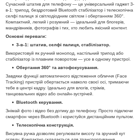
Сучасний штатив для телефону — це універсальний гаджет 3-
в-1: трипод, бездротовий Bluetooth стабілізатор і телескопічна
селфі палиця зі світлодіодним світлом і обертанням 360°.
Компактний, легкий і розумний — ідеальний для блогерів,
мандрівників, фотографів і тих, хто любить якісний контент.
Основні переваги:
3-в-1: штатив, селфі палиця, стабілізатор.
Використовуй як ручний монопод, настільний трипод або
стабілізатор із плавним поворотом — усе в одному пристрої.
Обертання 360° та автофокусування.
Завдяки функції автоматичного відстеження обличчя (Face
Tracking) пристрій обертається навколо своєї осі, тримаючи
тебе в центрі кадру. Ідеально для влогів, стрімів,
танцювальних відео або онлайн-зустрічей.
Bluetooth керування.
Знімай фото і відео без дотику до телефону. Просто підключи
смартфон через Bluetooth і користуйся дистанційним пультом.
Телескопічна конструкція.
Висувна ручка дозволяє регулювати висоту та зручний кут
огляду. Компактно складається для транспортування.