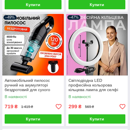
Купити
Купити
–49%
–47%
Автомобільний пилосос
Світлодіодна LED
ручний на акумуляторі
професійна кольорова
бездротовий для сухого
кільцева лампа для селфі
прибирання автопилосос для
блогерів предметної зйомки
В наявності
В наявності
салону автомобіля з
26 см для фото і відео
насадками
719
299
₴
₴
1 419 ₴
569 ₴
Купити
Купити