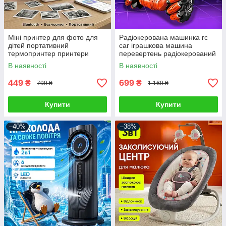
Міні принтер для фото для
Радіокерована машинка rc
дітей портативний
car іграшкова машина
термопринтер принтери
перевертень радіокерований
дитячий мініпринтер
автомобіль для дітей трюкова
В наявності
В наявності
безпроводний фотопринтер
з жестовим браслетом
термопринтери
449
699
₴
₴
799 ₴
1 169 ₴
Купити
Купити
–40%
–38%