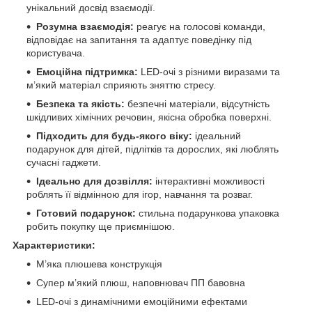
унікальний досвід взаємодії.
Розумна взаємодія:
реагує на голосові команди,
відповідає на запитання та адаптує поведінку під
користувача.
Емоційна підтримка:
LED-очі з різними виразами та
м’який матеріал сприяють зняттю стресу.
Безпека та якість:
безпечні матеріали, відсутність
шкідливих хімічних речовин, якісна обробка поверхні.
Підходить для будь-якого віку:
ідеальний
подарунок для дітей, підлітків та дорослих, які люблять
сучасні гаджети.
Ідеально для дозвілля:
інтерактивні можливості
роблять її відмінною для ігор, навчання та розваг.
Готовий подарунок:
стильна подарункова упаковка
робить покупку ще приємнішою.
Характеристики:
М’яка плюшева конструкція
Супер м’який плюш, наповнювач ПП бавовна
LED-очі з динамічними емоційними ефектами