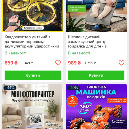
Квадрокоптер дитячий з
Шезлонг дитячий
датчиками перешкод
заколисуючий центр
акумуляторний ударостійкий
гойдалка для дітей з
дрон керований жестами
іграшками світлом гойдалки
В наявності
В наявності
управління браслетом
для немовлят заколисуюче
659
989
₴
₴
1 349 ₴
1 799 ₴
Купити
Купити
–44%
–40%