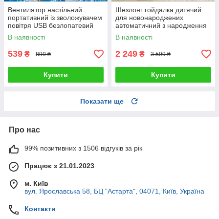
Вентилятор настільний
Шезлонг гойдалка дитячий
портативний із зволожувачем
для новонароджених
повітря USB безлопатевий
автоматичний з народження
охолоджувач персональний
до 15 кг заколисуючий центр
В наявності
В наявності
міні кондиціонер LED
складний ремені безпеки
підсвітка
539
2 249
₴
₴
899 ₴
3 599 ₴
Купити
Купити
Показати ще
Про нас
99% позитивних з 1506 відгуків за рік
Працює з 21.01.2023
м. Київ
вул. Ярославська 58, БЦ "Астарта", 04071, Київ, Україна
Контакти