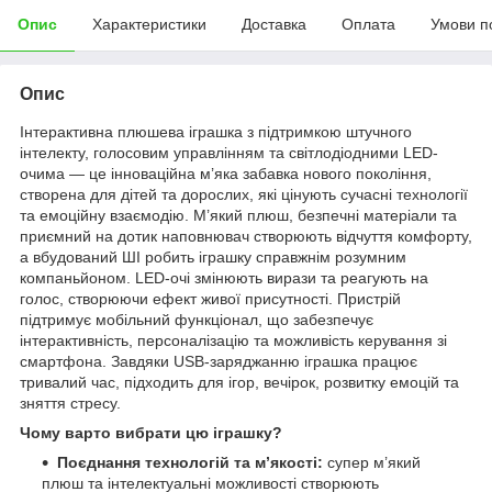
Опис
Характеристики
Доставка
Оплата
Умови п
Опис
Інтерактивна плюшева іграшка з підтримкою штучного
інтелекту, голосовим управлінням та світлодіодними LED-
очима — це інноваційна м’яка забавка нового покоління,
створена для дітей та дорослих, які цінують сучасні технології
та емоційну взаємодію. М’який плюш, безпечні матеріали та
приємний на дотик наповнювач створюють відчуття комфорту,
а вбудований ШІ робить іграшку справжнім розумним
компаньйоном. LED-очі змінюють вирази та реагують на
голос, створюючи ефект живої присутності. Пристрій
підтримує мобільний функціонал, що забезпечує
інтерактивність, персоналізацію та можливість керування зі
смартфона. Завдяки USB-заряджанню іграшка працює
тривалий час, підходить для ігор, вечірок, розвитку емоцій та
зняття стресу.
Чому варто вибрати цю іграшку?
Поєднання технологій та м’якості:
супер м’який
плюш та інтелектуальні можливості створюють