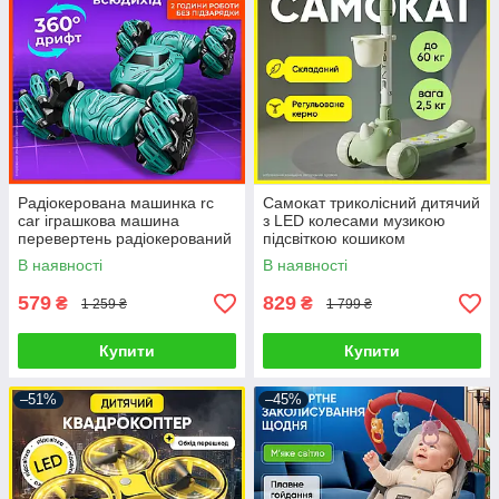
Радіокерована машинка rc
Самокат триколісний дитячий
car іграшкова машина
з LED колесами музикою
перевертень радіокерований
підсвіткою кошиком
автомобіль для дітей трюкова
регульоване кермо ніжне
В наявності
В наявності
з жестовим браслетом
гальмо складний транспорт
579
829
₴
₴
1 259 ₴
1 799 ₴
Купити
Купити
–51%
–45%