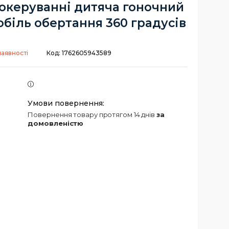
океруванні дитяча гоночний
біль обертання 360 градусів
наявності
Код:
1762605943589
повернення товару протягом 14 днів
за
домовленістю