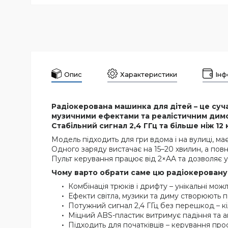
Опис
Характеристики
Інф
Радіокерована машинка для дітей – це суч
музичними ефектами та реалістичним дим
Стабільний сигнал 2,4 ГГц та більше ніж 12
Модель підходить для гри вдома і на вулиці, ма
Одного заряду вистачає на 15–20 хвилин, а пов
Пульт керування працює від 2×AA та дозволяє у
Чому варто обрати саме цю радіокерован
Комбінація трюків і дрифту – унікальні мо
Ефекти світла, музики та диму створюють п
Потужний сигнал 2,4 ГГц без перешкод – к
Міцний ABS-пластик витримує падіння та ак
Підходить для початківців – керування прос