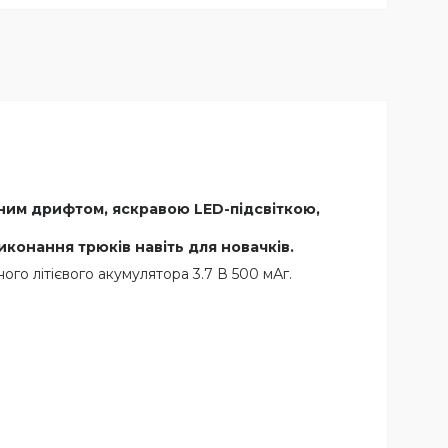
жним дрифтом, яскравою LED-підсвіткою,
виконання трюків навіть для новачків.
ого літієвого акумулятора 3.7 В 500 мАг.