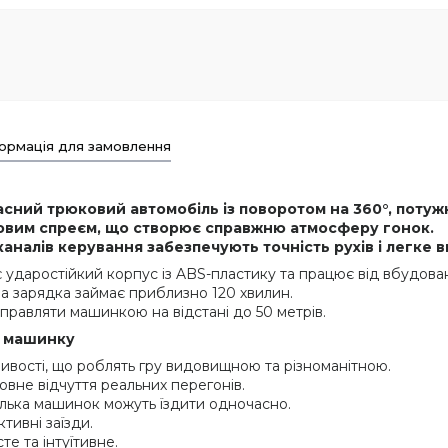
ормація для замовлення
асний трюковий автомобіль із поворотом на 360°, поту
овим спреєм, що створює справжню атмосферу гонок.
 каналів керування забезпечують точність рухів і легке 
є ударостійкий корпус із ABS-пластику та працює від вбудован
на зарядка займає приблизно 120 хвилин.
правляти машинкою на відстані до 50 метрів.
у машинку
жливості, що роблять гру видовищною та різноманітною.
овне відчуття реальних перегонів.
ілька машинок можуть їздити одночасно.
тивні заїзди.
те та інтуїтивне.