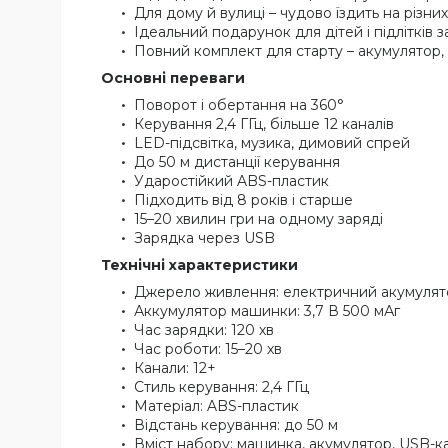
Для дому й вулиці – чудово їздить на різни
Ідеальний подарунок для дітей і підлітків
Повний комплект для старту – акумулятор, U
Основні переваги
Поворот і обертання на 360°
Керування 2,4 ГГц, більше 12 каналів
LED-підсвітка, музика, димовий спрей
До 50 м дистанції керування
Ударостійкий ABS-пластик
Підходить від 8 років і старше
15–20 хвилин гри на одному заряді
Зарядка через USB
Технічні характеристики
Джерело живлення: електричний акумулят
Аккумулятор машинки: 3,7 В 500 мАг
Час зарядки: 120 хв
Час роботи: 15–20 хв
Канали: 12+
Стиль керування: 2,4 ГГц
Матеріал: ABS-пластик
Відстань керування: до 50 м
Вміст набору: машинка, акумулятор, USB-каб