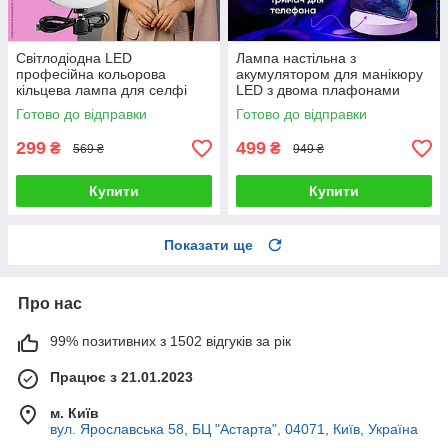
Світлодіодна LED
Лампа настільна з
професійна кольорова
акумулятором для манікюру
кільцева лампа для селфі
LED з двома плафонами
блогерів предметної зйомки
підставкою для телефону
Готово до відправки
Готово до відправки
26 см для фото і відео
сенсорним керуванням 3
режими світла
299
499
₴
₴
569 ₴
949 ₴
Купити
Купити
Показати ще
Про нас
99% позитивних з 1502 відгуків за рік
Працює з 21.01.2023
м. Київ
вул. Ярославська 58, БЦ "Астарта", 04071, Київ, Україна