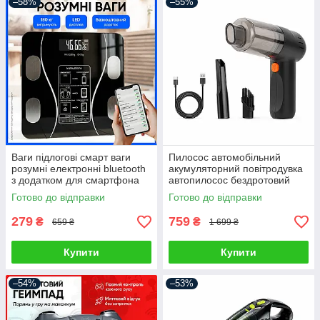
–58%
–55%
Ваги підлогові смарт ваги
Пилосос автомобільний
розумні електронні bluetooth
акумуляторний повітродувка
з додатком для смартфона
автопилосос бездротовий
для дому
портативний ручний для
Готово до відправки
Готово до відправки
сухого прибирання міні
автопилосос
279
759
₴
₴
659 ₴
1 699 ₴
Купити
Купити
–54%
–53%