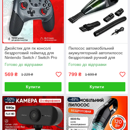
Джойстик для пк консолі
Пилосос автомобільний
бездротовий геймпад для
акумуляторний автопилосос
Nintendo Switch / Switch Pro
бездротовий ручний для
Android Windows PC
сухого та вологого
Готово до відправки
Готово до відправки
контролер ігровий джойстік
прибирання міні
автопилососи для салону
569
799
₴
₴
1 229 ₴
1 699 ₴
Купити
Купити
–50%
–49%