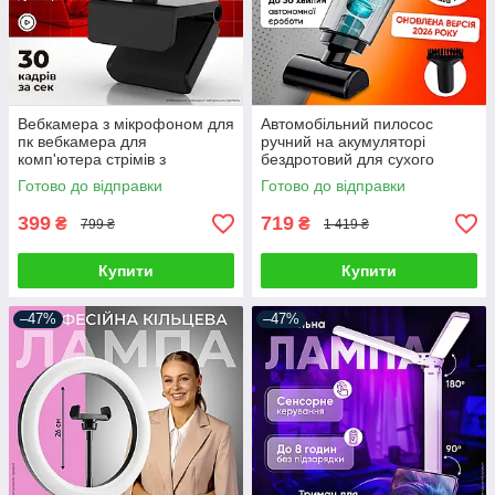
Вебкамера з мікрофоном для
Автомобільний пилосос
пк вебкамера для
ручний на акумуляторі
комп'ютера стрімів з
бездротовий для сухого
автофокусом вебка full hd
прибирання автопилосос для
Готово до відправки
Готово до відправки
1920 x 1080
салону автомобіля з
насадками
399
719
₴
₴
799 ₴
1 419 ₴
Купити
Купити
–47%
–47%