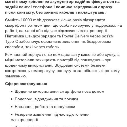
магнітному кріпленню акумулятор надійно фіксується на
задній панелі телефона і починає заряджання одразу
після контакту, без зайвих кабелів і налаштувань.
Ємність 10000 mAh дозволяє кілька разів підзарядити
смартфон протягом дня, що особливо зручно у подорожах, на
роботі, навчанні або під час відключень електроенергії.
Підтримка швидкої зарядки та Power Delivery через роз’єм
Type-C забезпечує ефективне живлення як бездротовим
способом, так і через кабель.
Компактний корпус легко поміщається у кишеню або сумку, а
міцні матеріали захищають пристрій від пошкоджень при
щоденному використанні. Вбудовані системи безпеки
контролюють температуру, напругу та запобігають короткому
замиканню.
Сфери застосування
Щоденне використання смартфона поза домом
Подорожі, відрядження та поїздки
Навчання, робота та прогулянки
Резервне живлення під час відключення
електроенергії