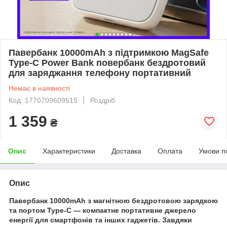
Павербанк 10000mAh з підтримкою MagSafe
Type-C Power Bank повербанк бездротовий
для заряджання телефону портативний
Немає в наявності
Код: 1770709609515
Роздріб
1 359
₴
Опис
Характеристики
Доставка
Оплата
Умови п
Опис
Павербанк 10000mAh з магнітною бездротовою зарядкою
та портом Type-C — компактне портативне джерело
енергії для смартфонів та інших гаджетів. Завдяки