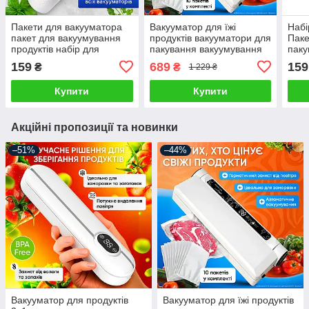
Пакети для вакууматора
Вакууматор для їжі
Набі
пакет для вакуумування
продуктів вакууматори для
Паке
продуктів набір для
пакування вакуумування
паку
закаювання харчова
вакуматор побутовий
запа
159
689
159
₴
₴
1 229 ₴
плівка 28см
домашній автоматичний
Змін
Купити
Купити
Акційні пропозиції та новинки
–51%
–44%
Вакууматор для продуктів
Вакууматор для їжі продуктів