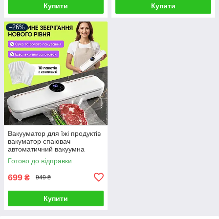
Купити
Купити
–26%
Вакууматор для їжі продуктів
вакуматор спаювач
автоматичний вакуумна
пакувальна машина з
Готово до відправки
екраном
699
₴
949 ₴
Купити