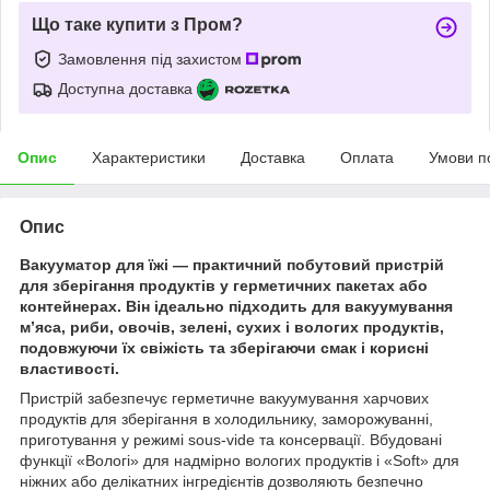
Що таке купити з Пром?
Замовлення під захистом
Доступна доставка
Опис
Характеристики
Доставка
Оплата
Умови п
Опис
Вакууматор для їжі — практичний побутовий пристрій
для зберігання продуктів у герметичних пакетах або
контейнерах. Він ідеально підходить для вакуумування
м’яса, риби, овочів, зелені, сухих і вологих продуктів,
подовжуючи їх свіжість та зберігаючи смак і корисні
властивості.
Пристрій забезпечує герметичне вакуумування харчових
продуктів для зберігання в холодильнику, заморожуванні,
приготування у режимі sous-vide та консервації. Вбудовані
функції «Вологі» для надмірно вологих продуктів і «Soft» для
ніжних або делікатних інгредієнтів дозволяють безпечно