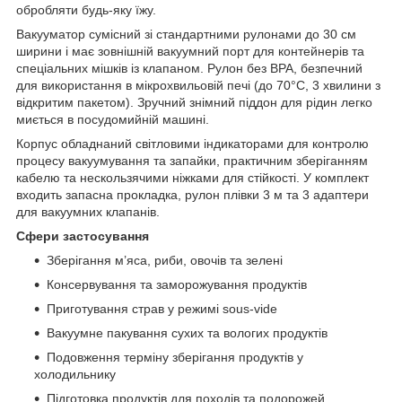
обробляти будь-яку їжу.
Вакууматор сумісний зі стандартними рулонами до 30 см
ширини і має зовнішній вакуумний порт для контейнерів та
спеціальних мішків із клапаном. Рулон без BPA, безпечний
для використання в мікрохвильовій печі (до 70°C, 3 хвилини з
відкритим пакетом). Зручний знімний піддон для рідин легко
миється в посудомийній машині.
Корпус обладнаний світловими індикаторами для контролю
процесу вакуумування та запайки, практичним зберіганням
кабелю та нескользячими ніжками для стійкості. У комплект
входить запасна прокладка, рулон плівки 3 м та 3 адаптери
для вакуумних клапанів.
Сфери застосування
Зберігання м’яса, риби, овочів та зелені
Консервування та заморожування продуктів
Приготування страв у режимі sous-vide
Вакуумне пакування сухих та вологих продуктів
Подовження терміну зберігання продуктів у
холодильнику
Підготовка продуктів для походів та подорожей