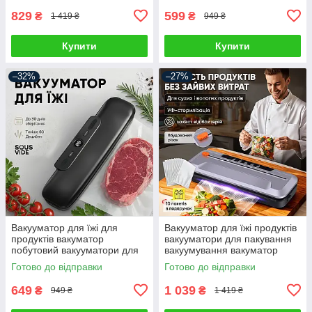
829
599
₴
₴
1 419 ₴
949 ₴
Купити
Купити
–32%
–27%
Вакууматор для їжі для
Вакууматор для їжі продуктів
продуктів вакуматор
вакууматори для пакування
побутовий вакууматори для
вакуумування вакуматор
пакування вакуумування
потужний вакуумний
Готово до відправки
Готово до відправки
продуктів домашній кухонний
пакувальник
ручний
649
1 039
₴
₴
949 ₴
1 419 ₴