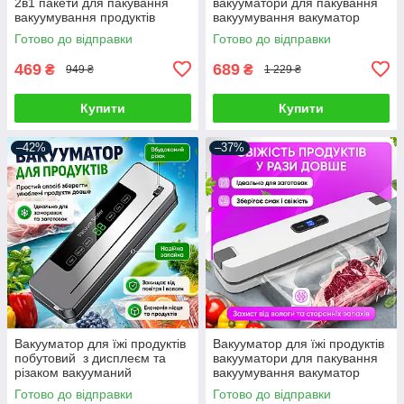
2в1 пакети для пакування
вакууматори для пакування
вакуумування продуктів
вакуумування вакуматор
домашній кухонний ручний
побутовий домашній
Готово до відправки
Готово до відправки
побутовий
автоматичний
469
689
₴
₴
949 ₴
1 229 ₴
Купити
Купити
–42%
–37%
Вакууматор для їжі продуктів
Вакууматор для їжі продуктів
побутовий з дисплеєм та
вакууматори для пакування
різаком вакууманий
вакуумування вакуматор
пакувальник автоматичний
побутовий домашній
Готово до відправки
Готово до відправки
для пакування вакуумування