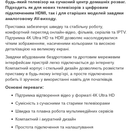
будь-який телевізор на сучасний центр домашніх розваг.
Підходить як для нових телевізорів з цифровим
підключенням HDMI, так і для старіших моделей завдяки
аналоговому AV-виходу.
Приставка забезпечує швидку та стабільну роботу,
комфортний перегляд онлайн-відео, фільмів, серіалів та IPTV.
Підтримка 4K Ultra HD та HDR дозволяє насолоджуватися
чітким зображенням, насиченими кольорами та високою
деталізацією на великому екрані.
Завдяки вбудованим бездротовим та дротовим мережевим
інтерфейсам пристрій легко підключається до інтернету.
Компактний корпус і стильний дизайн дозволяють розмістити
приставку в будь-якому інтер’єрі, а просте підключення
робить її зручною у використанні навіть для початківців.
Основні переваги:
Підтримка відтворення відео у форматі 4K Ultra HD
Сумісність з сучасними та старими телевізорами
Швидка та плавна робота мультимедійних сервісів
Компактний і акуратний дизайн
Простота підключення та налаштування