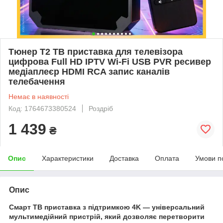
Тюнер Т2 ТВ приставка для телевізора
цифрова Full HD IPTV Wi-Fi USB PVR ресивер
медіаплеєр HDMI RCA запис каналів
телебачення
Немає в наявності
Код: 1764673380524
Роздріб
1 439
₴
Опис
Характеристики
Доставка
Оплата
Умови п
Опис
Смарт ТВ приставка з підтримкою 4K — універсальний
мультимедійний пристрій, який дозволяє перетворити