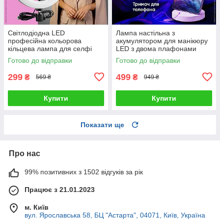
Світлодіодна LED
Лампа настільна з
професійна кольорова
акумулятором для манікюру
кільцева лампа для селфі
LED з двома плафонами
блогерів предметної зйомки
підставкою для телефону
Готово до відправки
Готово до відправки
26 см для фото і відео
сенсорним керуванням 3
режими світла
299
499
₴
₴
569 ₴
949 ₴
Купити
Купити
Показати ще
Про нас
99% позитивних з 1502 відгуків за рік
Працює з 21.01.2023
м. Київ
вул. Ярославська 58, БЦ "Астарта", 04071, Київ, Україна