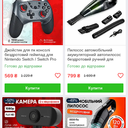
Джойстик для пк консолі
Пилосос автомобільний
бездротовий геймпад для
акумуляторний автопилосос
Nintendo Switch / Switch Pro
бездротовий ручний для
Android Windows PC
сухого та вологого
Готово до відправки
Готово до відправки
контролер ігровий джойстік
прибирання міні
автопилососи для салону
569
799
₴
₴
1 229 ₴
1 699 ₴
Купити
Купити
–50%
–49%