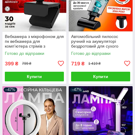
Вебкамера з мікрофоном для
Автомобільний пилосос
пк вебкамера для
ручний на акумуляторі
комп'ютера стрімів з
бездротовий для сухого
автофокусом вебка full hd
прибирання автопилосос для
Готово до відправки
Готово до відправки
1920 x 1080
салону автомобіля з
насадками
399
719
₴
₴
799 ₴
1 419 ₴
Купити
Купити
–47%
–47%