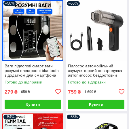
–58%
–55%
Ваги підлогові смарт ваги
Пилосос автомобільний
розумні електронні bluetooth
акумуляторний повітродувка
з додатком для смартфона
автопилосос бездротовий
для дому
портативний ручний для
Готово до відправки
Готово до відправки
сухого прибирання міні
автопилосос
279
759
₴
₴
659 ₴
1 699 ₴
Купити
Купити
–54%
–53%