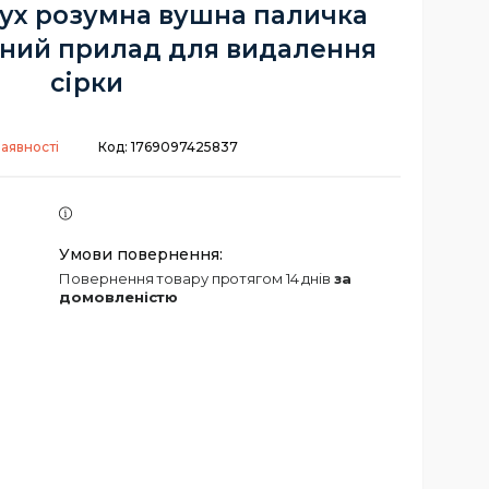
вух розумна вушна паличка
ний прилад для видалення
сірки
наявності
Код:
1769097425837
повернення товару протягом 14 днів
за
домовленістю