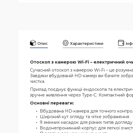
Опис
Характеристики
Інф
Отоскоп з камерою Wi-Fi – електричний оч
Сучасний отоскоп з камерою Wi-Fi – це розумна
Завдяки вбудованій HD-камері ви бачите зобра
чистка.
Прилад поєднує функції ендоскопа та електрич
зручне живлення через Type-C. Компактний форм
Основні переваги:
Вбудована HD-камера для точного контр
Широкий кут огляду та чітке зображення
9 змінних насадок для різних типів догляду
Водонепроникний корпус для легкої очис