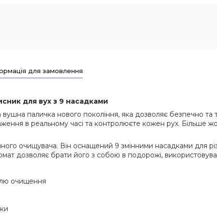
ормація для замовлення
исник для вух з 9 насадками
 вушна паличка нового покоління, яка дозволяє безпечно та т
ження в реальному часі та контролюєте кожен рух. Більше жо
ного очищувача. Він оснащений 9 змінними насадками для рі
ат дозволяє брати його з собою в подорожі, використовувати 
олю очищення
тки