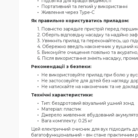
Підсвітка для кращої видимості
Портативний та легкий у використанні
Живлення через Type-C
Як правильно користуватись приладом:
Повністю зарядьте пристрій перед першим
Оберіть відповідну насадку та надійно зафік
Увімкніть прилад та переконайтесь, що під
Обережно введіть наконечник у вушний кан
Виконуйте очищення повільно та акуратно
Після використання зніміть насадку, промийт
Рекомендації з безпеки:
Не використовуйте прилад при болю у вусі
Не застосовуйте для дітей без нагляду до
Не натискайте на наконечник та не доклад
Технічні характеристики:
Тип: бездротовий візуальний ушний зонд
Матеріал: пластик
Джерело живлення: вбудований акумулятор
Вага комплекту: 0.25 кг
Цей електричний очисник для вух підходить дл
багатофункціональний – він стане практичним ріш