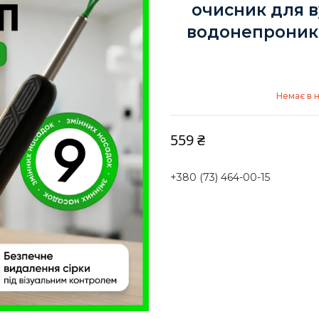
очисник для 
водонепроник
Немає в 
559 ₴
+380 (73) 464-00-15