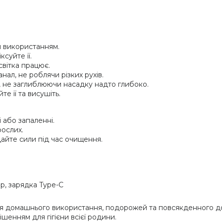
 використанням.
суйте її.
світка працює.
ал, не роблячи різких рухів.
, не заглиблюючи насадку надто глибоко.
е її та висушіть.
 або запаленні.
рослих.
айте сили під час очищення.
, зарядка Type-C
я домашнього використання, подорожей та повсякденного до
енням для гігієни всієї родини.​