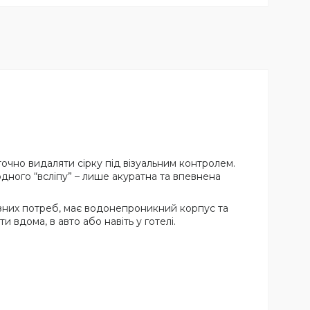
очно видаляти сірку під візуальним контролем.
дного “всліпу” – лише акуратна та впевнена
зних потреб, має водонепроникний корпус та
вдома, в авто або навіть у готелі.