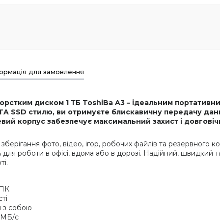
ормація для замовлення
м жорстким диском 1 ТБ ToshiBa A3 – ідеальним портатив
TA SSD стилю, ви отримуєте блискавичну передачу дани
евий корпус забезпечує максимальний захист і довговіч
зберігання фото, відео, ігор, робочих файлів та резервного к
для роботи в офісі, вдома або в дорозі. Надійний, швидкий т
ті.
 ПК
ті
и з собою
 МБ/с