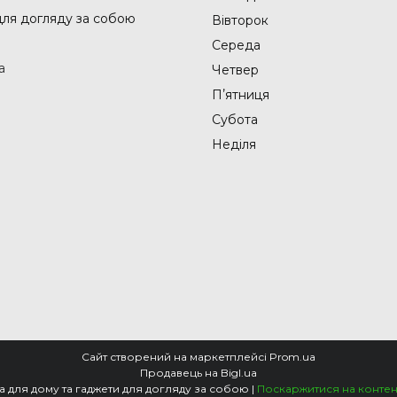
 для догляду за собою
Вівторок
Середа
а
Четвер
Пʼятниця
Субота
Неділя
Сайт створений на маркетплейсі
Prom.ua
Продавець на Bigl.ua
💡 SVITAЄ - Перевірена техніка для дому та гаджети для догляду за собою |
Поскаржитися на контен