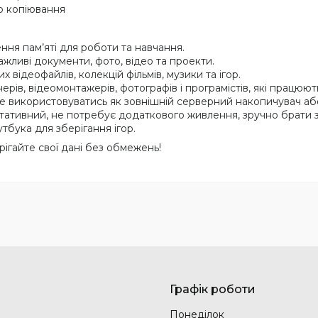
го копіювання
ння пам’яті для роботи та навчання.
жливі документи, фото, відео та проекти.
 відеофайлів, колекцій фільмів, музики та ігор.
рів, відеомонтажерів, фотографів і програмістів, які працюю
же використовуватись як зовнішній серверний накопичувач або
ртативний, не потребує додаткового живлення, зручно брати 
тбука для зберігання ігор.
ерігайте свої дані без обмежень!
Графік роботи
Понеділок