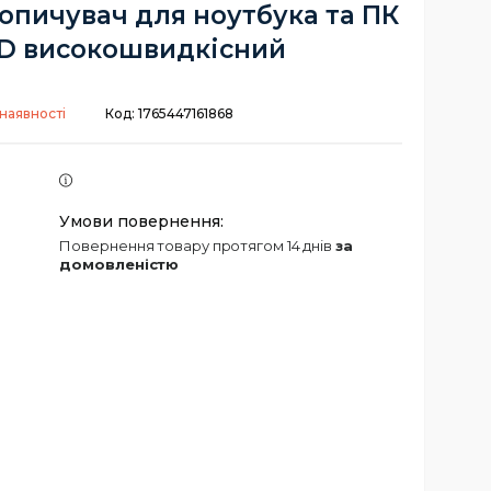
опичувач для ноутбука та ПК
D високошвидкісний
наявності
Код:
1765447161868
повернення товару протягом 14 днів
за
домовленістю