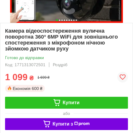
Камера відеоспостереження вулична
поворотна 360° 6MP WiFi для зовнішнього
спостереження з мікрофоном нічною
зйомкою датчиком руху
Готово до відправки
Код: 1771313072501
Роздріб
1 099
₴
1 699 ₴
Економія
600 ₴
Купити
або
Купити з