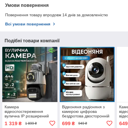
Умови повернення
Повернення товару впродовж 14 днів за домовленістю
Всі умови повернення
Подібні товари компанії
Камера
Відеоняня радіоняня з
Кам
відеоспостереження
камерою цифрова
віде
вулична ІР розширений
бездротова двосторонній
віде
кут огляду нічне бачення
зв’язок нічне бачення LCD
баче
1 319
699
649
₴
₴
1 899 ₴
949 ₴
цілодобове
екран сигналізація плачу
безд