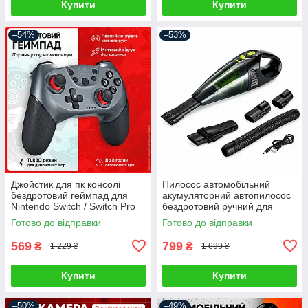
Купити
Купити
–54%
–53%
Джойстик для пк консолі
Пилосос автомобільний
бездротовий геймпад для
акумуляторний автопилосос
Nintendo Switch / Switch Pro
бездротовий ручний для
Android Windows PC
сухого та вологого
Готово до відправки
Готово до відправки
контролер ігровий джойстік
прибирання міні
автопилососи для салону
569
799
₴
₴
1 229 ₴
1 699 ₴
Купити
Купити
–50%
–49%