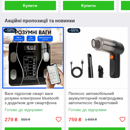
спостереження
ауді
Купити
Купити
Акційні пропозиції та новинки
–58%
–55%
Ваги підлогові смарт ваги
Пилосос автомобільний
розумні електронні bluetooth
акумуляторний повітродувка
з додатком для смартфона
автопилосос бездротовий
для дому
портативний ручний для
Готово до відправки
Готово до відправки
сухого прибирання міні
автопилосос
279
759
₴
₴
659 ₴
1 699 ₴