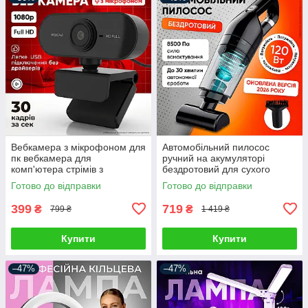
Вебкамера з мікрофоном для
Автомобільний пилосос
пк вебкамера для
ручний на акумуляторі
комп'ютера стрімів з
бездротовий для сухого
автофокусом вебка full hd
прибирання автопилосос для
Готово до відправки
Готово до відправки
1920 x 1080
салону автомобіля з
насадками
399
719
₴
₴
799 ₴
1 419 ₴
Купити
Купити
–47%
–47%