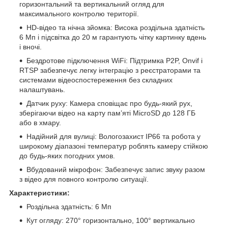
горизонтальний та вертикальний огляд для
максимального контролю території.
HD-відео та нічна зйомка: Висока роздільна здатність
6 Мп і підсвітка до 20 м гарантують чітку картинку вдень
і вночі.
Бездротове підключення WiFi: Підтримка P2P, Onvif і
RTSP забезпечує легку інтеграцію з реєстраторами та
системами відеоспостереження без складних
налаштувань.
Датчик руху: Камера сповіщає про будь-який рух,
зберігаючи відео на карту пам’яті MicroSD до 128 ГБ
або в хмару.
Надійний для вулиці: Вологозахист IP66 та робота у
широкому діапазоні температур роблять камеру стійкою
до будь-яких погодних умов.
Вбудований мікрофон: Забезпечує запис звуку разом
з відео для повного контролю ситуації.
Характеристики:
Роздільна здатність: 6 Мп
Кут огляду: 270° горизонтально, 100° вертикально