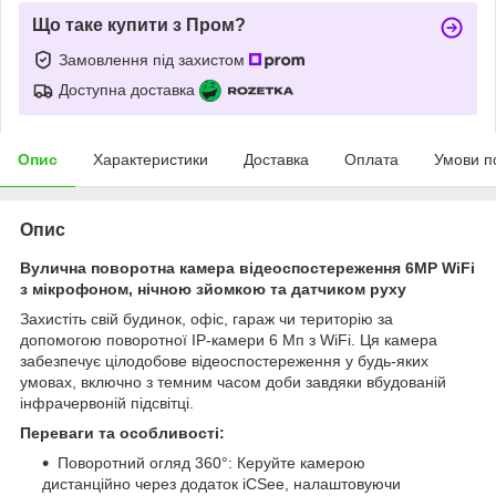
Що таке купити з Пром?
Замовлення під захистом
Доступна доставка
Опис
Характеристики
Доставка
Оплата
Умови п
Опис
Вулична поворотна камера відеоспостереження 6MP WiFi
з мікрофоном, нічною зйомкою та датчиком руху
Захистіть свій будинок, офіс, гараж чи територію за
допомогою поворотної IP-камери 6 Мп з WiFi. Ця камера
забезпечує цілодобове відеоспостереження у будь-яких
умовах, включно з темним часом доби завдяки вбудованій
інфрачервоній підсвітці.
Переваги та особливості:
Поворотний огляд 360°: Керуйте камерою
дистанційно через додаток iCSee, налаштовуючи