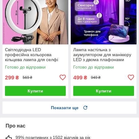
Світлодіодна LED
Лампа настільна з
професійна кольорова
акумулятором для манікюру
кільцева лампа для селфі
LED з двома плафонами
блогерів предметної зйомки
підставкою для телефону
Готово до відправки
Готово до відправки
26 см для фото і відео
сенсорним керуванням 3
режими світла
299
499
₴
₴
569 ₴
949 ₴
Купити
Купити
Показати ще
Про нас
99% позитивних з 1502 відгуків за рік