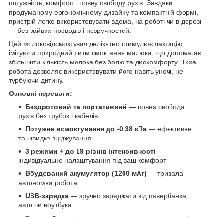
потужність, комфорт і повну свободу рухів. Завдяки
продуманому ергономічному дизайну та компактній формі,
пристрій легко використовувати вдома, на роботі чи в дорозі
— без зайвих проводів і незручностей.
Цей молоковідсмоктувач делікатно стимулює лактацію,
імітуючи природний ритм смоктання малюка, що допомагає
збільшити кількість молока без болю та дискомфорту. Тиха
робота дозволяє використовувати його навіть уночі, не
турбуючи дитину.
Основні переваги:
Бездротовий та портативний
— повна свобода
рухів без трубок і кабелів
Потужне всмоктування до -0,38 кПа
— ефективне
та швидке зціджування
3 режими + до 19 рівнів інтенсивності
—
індивідуальне налаштування під ваш комфорт
Вбудований акумулятор (1200 мАг)
— тривала
автономна робота
USB-зарядка
— зручно заряджати від павербанка,
авто чи ноутбука