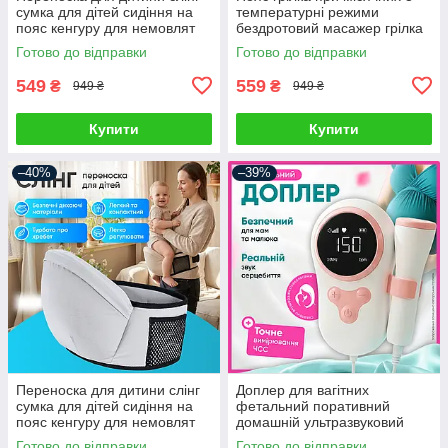
сумка для дітей сидіння на
температурні режими
пояс кенгуру для немовлят
бездротовий масажер грілка
дитячі сумки переноски
при спазмах менструації та
Готово до відправки
Готово до відправки
менструальних болях
549
559
₴
₴
949 ₴
949 ₴
Купити
Купити
–40%
–39%
Переноска для дитини слінг
Доплер для вагітних
сумка для дітей сидіння на
фетальний поративний
пояс кенгуру для немовлят
домашній ультразвуковий
дитячі сумки переноски
прилад для прослуховування
Готово до відправки
Готово до відправки