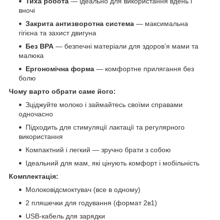
Тиха робота
— ідеально для використання вдень і
вночі
Закрита антизворотна система
— максимальна
гігієна та захист двигуна
Без BPA
— безпечні матеріали для здоров’я мами та
малюка
Ергономічна форма
— комфортне прилягання без
болю
Чому варто обрати саме його:
Зціджуйте молоко і займайтесь своїми справами
одночасно
Підходить для стимуляції лактації та регулярного
використання
Компактний і легкий — зручно брати з собою
Ідеальний для мам, які цінують комфорт і мобільність
Комплектація:
Молоковідсмоктувач (все в одному)
2 пляшечки для годування (формат 2в1)
USB-кабель для зарядки