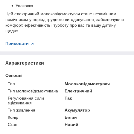
Упаковка
Цей електричний молоковідсмоктувач стане незамінним
помічником у період грудного вигодовування, забезпечуючи
комфорт, ефективність і турботу про вас та вашу дитину
щодня
Приховати
Характеристики
Основні
Тип
Молоковідсмоктувач
Тип молоковідсмоктувача
Електричний
Регулювання сили
Так
зціджування
Тип живлення
Акумулятор
Колір
Білий
Стан
Новий