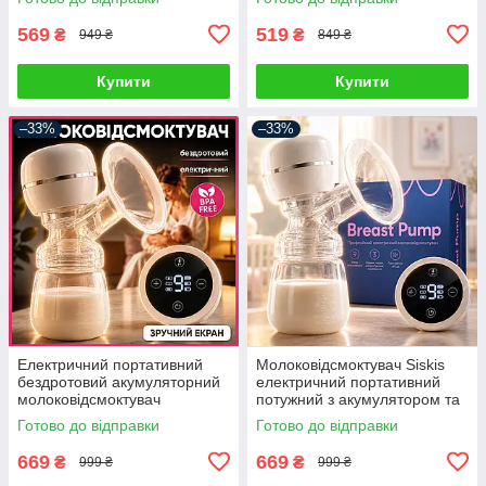
та контролю
569
519
₴
₴
949 ₴
849 ₴
Купити
Купити
–33%
–33%
Електричний портативний
Молоковідсмоктувач Siskis
бездротовий акумуляторний
електричний портативний
молоковідсмоктувач
потужний з акумулятором та
потужний і надтихий з
функцією масажу та
Готово до відправки
Готово до відправки
акумулятором
стимуляцією лактації
молоковідсмоктувач
669
669
₴
₴
999 ₴
999 ₴