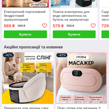
Електричний портативний
Помпа електрична для
Садо
бездротовий
води автоматична на
пові
акумуляторний
бутель на акумуляторі
лист
молоковідсмоктувач
портативний насос
безд
669
579
729
₴
₴
999 ₴
900 ₴
потужний і надтихий з
диспенсер 3 режими для
порт
акумулятором
кулера бутля
Купити
Купити
молоковідсмоктувач
Акційні пропозиції та новинки
–42%
–41%
Переноска для дитини слінг
Пояс грілка при місячних 3