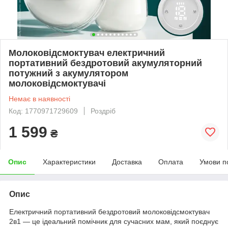
Молоковідсмоктувач електричний
портативний бездротовий акумуляторний
потужний з акумулятором
молоковідсмоктувачі
Немає в наявності
Код: 1770971729609
Роздріб
1 599
₴
Опис
Характеристики
Доставка
Оплата
Умови п
Опис
Електричний портативний бездротовий молоковідсмоктувач
2в1 — це ідеальний помічник для сучасних мам, який поєднує