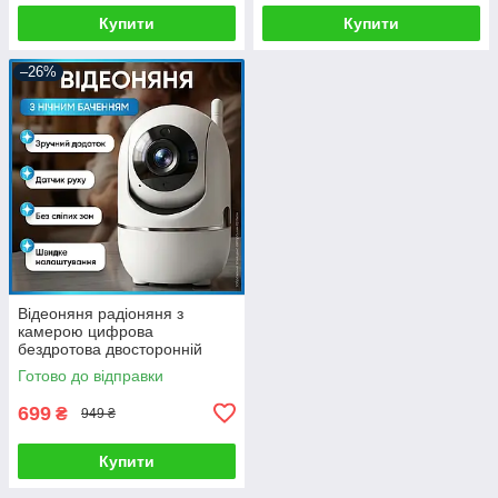
Купити
Купити
–26%
Відеоняня радіоняня з
камерою цифрова
бездротова двосторонній
зв’язок нічне бачення LCD
Готово до відправки
екран сигналізація плачу
699
₴
949 ₴
Купити