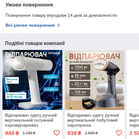
Умови повернення
Повернення товару впродовж 14 днів за домовленістю
Всі умови повернення
Подібні товари компанії
Відпарювач одягу ручний
Відпарювач одягу ручний
Відп
вертикальний потужний
вертикальний побутовий
верт
паровідпарювач
паропраска
паро
побутовий паропраска
паровідпарювач
зі ш
949
939
1 5
₴
₴
1 799 ₴
1 599 ₴
прасувальна система для
прасування сорочок
прас