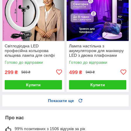
Світлодіодна LED
Лампа настільна з
професійна кольорова
акумулятором для манікюру
кільцева лампа для селфі
LED з двома плафонами
блогерів предметної зйомки
підставкою для телефону
Готово до відправки
Готово до відправки
26 см для фото і відео
сенсорним керуванням 3
режими світла
299
499
₴
₴
569 ₴
949 ₴
Купити
Купити
Показати ще
Про нас
99% позитивних з 1506 відгуків за рік