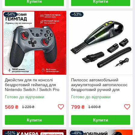
Купити
Купити
–54%
–53%
Джойстик для пк консолі
Пилосос автомобільний
бездротовий геймпад для
акумуляторний автопилосос
Nintendo Switch / Switch Pro
бездротовий ручний для
Android Windows PC
сухого та вологого
Готово до відправки
Готово до відправки
контролер ігровий джойстік
прибирання міні
автопилососи для салону
569
799
₴
₴
1 229 ₴
1 699 ₴
Купити
Купити
–51%
–49%