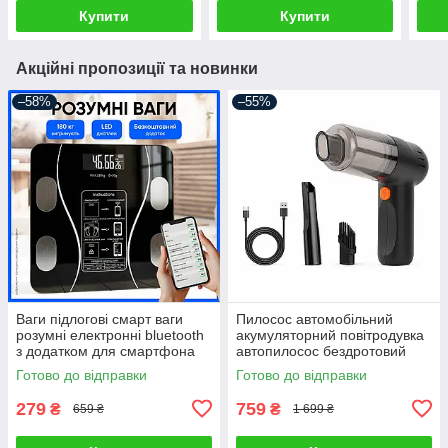
всіх видів тканин
штанів штор
всіх
Купити
Купити
Акційні пропозиції та новинки
–58%
–55%
Ваги підлогові смарт ваги
Пилосос автомобільний
розумні електронні bluetooth
акумуляторний повітродувка
з додатком для смартфона
автопилосос бездротовий
для дому
портативний ручний для
Готово до відправки
Готово до відправки
сухого прибирання міні
автопилосос
279
759
₴
₴
659 ₴
1 699 ₴