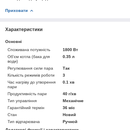
Приховати
Характеристики
Основні
Споживана потужність
1800 Вт
Об'єм котла (бака для
0.35 л
води)
Регулювання сили пара
Так
Кількість режимів роботи
3
Час нагріву до утворення
0.1 хв
пари
Продуктивність пари
40 г/хв
Тип управління
Механічне
Гарантійний термін
36 міс
Стан
Новий
Тип відпарювача
Ручной
Додаткові функції і характеристики