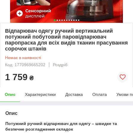
Відпарювач одягу ручний вертикальний
потужний побутовий паровідпарювач
паропраска для всіх видів тканин прасування
сорочок штанів
Немає в наявності
Код: 1770969665202
Роздріб
1 759
₴
Опис
Характеристики
Доставка
Оплата
Умови п
Опис
Потужний ручний відпарювач для одягу – швидке та
безпечне розгладження складок