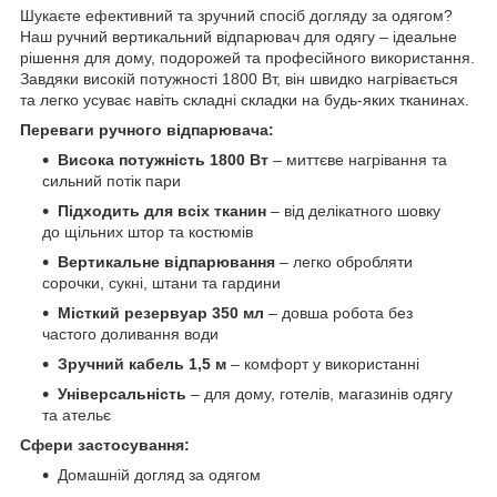
Шукаєте ефективний та зручний спосіб догляду за одягом?
Наш ручний вертикальний відпарювач для одягу – ідеальне
рішення для дому, подорожей та професійного використання.
Завдяки високій потужності 1800 Вт, він швидко нагрівається
та легко усуває навіть складні складки на будь-яких тканинах.
Переваги ручного відпарювача:
Висока потужність 1800 Вт
– миттєве нагрівання та
сильний потік пари
Підходить для всіх тканин
– від делікатного шовку
до щільних штор та костюмів
Вертикальне відпарювання
– легко обробляти
сорочки, сукні, штани та гардини
Місткий резервуар 350 мл
– довша робота без
частого доливання води
Зручний кабель 1,5 м
– комфорт у використанні
Універсальність
– для дому, готелів, магазинів одягу
та ательє
Сфери застосування:
Домашній догляд за одягом