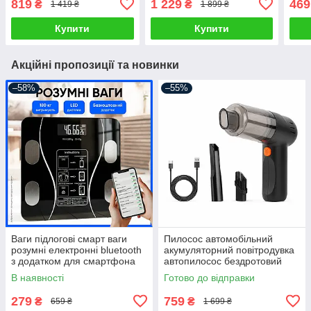
819
1 229
469
₴
₴
1 419 ₴
1 899 ₴
Micro SD Type-C USB для
фільтром для запису
1920
ноутбука комп'ютера
стрімів подкастів
Купити
Купити
Акційні пропозиції та новинки
–58%
–55%
Ваги підлогові смарт ваги
Пилосос автомобільний
розумні електронні bluetooth
акумуляторний повітродувка
з додатком для смартфона
автопилосос бездротовий
для дому
портативний ручний для
В наявності
Готово до відправки
сухого прибирання міні
автопилосос
279
759
₴
₴
659 ₴
1 699 ₴