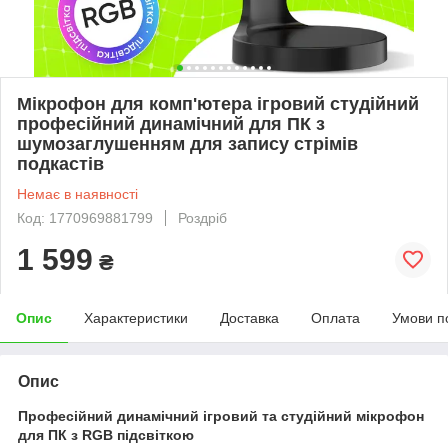
Мікрофон для комп'ютера ігровий студійний
професійний динамічний для ПК з
шумозаглушенням для запису стрімів
подкастів
Немає в наявності
Код: 1770969881799
Роздріб
1 599
₴
Опис
Характеристики
Доставка
Оплата
Умови п
Опис
Професійний динамічний ігровий та студійний мікрофон
для ПК з RGB підсвіткою