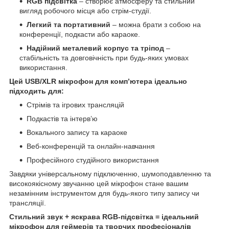
RGB підсвітка
– створює атмосферу та стильний
вигляд робочого місця або стрім-студії.
Легкий та портативний
– можна брати з собою на
конференції, подкасти або караоке.
Надійний металевий корпус та тріпод
–
стабільність та довговічність при будь-яких умовах
використання.
Цей USB/XLR мікрофон для комп’ютера ідеально
підходить для:
Стрімів та ігрових трансляцій
Подкастів та інтерв’ю
Вокального запису та караоке
Веб-конференцій та онлайн-навчання
Професійного студійного використання
Завдяки універсальному підключенню, шумоподавленню та
високоякісному звучанню цей мікрофон стане вашим
незамінним інструментом для будь-якого типу запису чи
трансляції.
Стильний звук + яскрава RGB-підсвітка = ідеальний
мікрофон для геймерів та творчих професіоналів