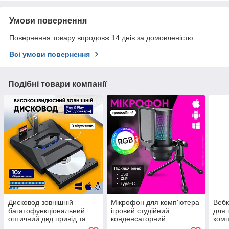
Умови повернення
Повернення товару впродовж 14 днів за домовленістю
Всі умови повернення
Подібні товари компанії
Дисковод зовнішній
Мікрофон для комп'ютера
Вебк
багатофункціональний
ігровий студійний
для 
оптичний двд привід та
конденсаторний
комп
юсб хаб з кардрідером
професійний для ПК з поп
авто