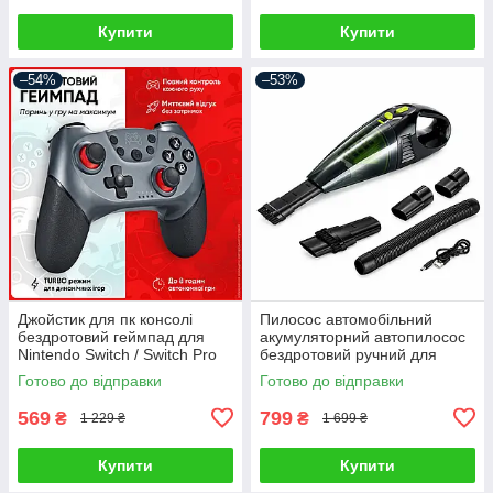
Купити
Купити
–54%
–53%
Джойстик для пк консолі
Пилосос автомобільний
бездротовий геймпад для
акумуляторний автопилосос
Nintendo Switch / Switch Pro
бездротовий ручний для
Android Windows PC
сухого та вологого
Готово до відправки
Готово до відправки
контролер ігровий джойстік
прибирання міні
автопилососи для салону
569
799
₴
₴
1 229 ₴
1 699 ₴
Купити
Купити