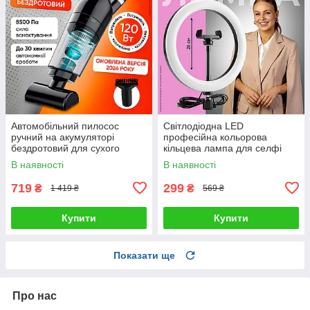
Автомобільний пилосос
Світлодіодна LED
ручний на акумуляторі
професійна кольорова
бездротовий для сухого
кільцева лампа для селфі
прибирання автопилосос для
блогерів предметної зйомки
В наявності
В наявності
салону автомобіля з
26 см для фото і відео
насадками
719
299
₴
₴
1 419 ₴
569 ₴
Купити
Купити
Показати ще
Про нас