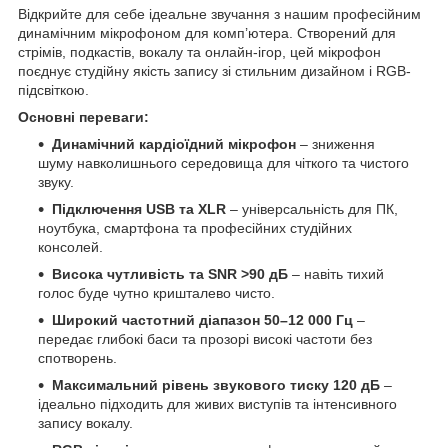
Відкрийте для себе ідеальне звучання з нашим професійним
динамічним мікрофоном для комп’ютера. Створений для
стрімів, подкастів, вокалу та онлайн-ігор, цей мікрофон
поєднує студійну якість запису зі стильним дизайном і RGB-
підсвіткою.
Основні переваги:
Динамічний кардіоїдний мікрофон
– зниження
шуму навколишнього середовища для чіткого та чистого
звуку.
Підключення USB та XLR
– універсальність для ПК,
ноутбука, смартфона та професійних студійних
консолей.
Висока чутливість та SNR >90 дБ
– навіть тихий
голос буде чутно кришталево чисто.
Широкий частотний діапазон 50–12 000 Гц
–
передає глибокі баси та прозорі високі частоти без
спотворень.
Максимальний рівень звукового тиску 120 дБ
–
ідеально підходить для живих виступів та інтенсивного
запису вокалу.